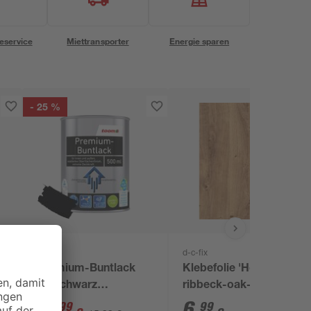
eservice
Miettransporter
Energie sparen
- 25 %
toom
d-c-fix
Premium-Buntlack
Klebefolie 'Hölzer'
tiefschwarz
ribbeck-oak-braun 45
seidenmatt 500 ml
x 200 cm
11
,
6
,
99
99