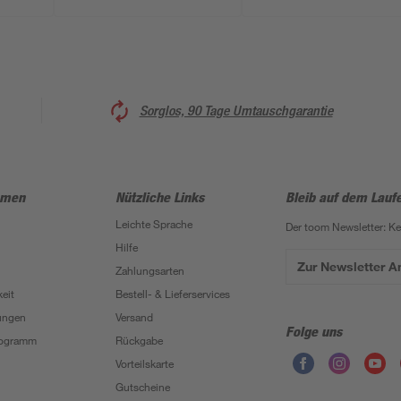
Sorglos, 90 Tage Umtauschgarantie
hmen
Nützliche Links
Bleib auf dem Lauf
Leichte Sprache
Der toom Newsletter: K
Hilfe
Zur Newsletter 
Zahlungsarten
eit
Bestell- & Lieferservices
ungen
Versand
Folge uns
Programm
Rückgabe
Vorteilskarte
Gutscheine