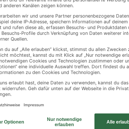
€
€
5,00 € / Meter
Lassen Sie Ihrer Kreativität freien 
lten von Möbeln, Türen und
dekorative Anwendungen. Sie kann
geschnitten und anschließend ohne
aufgeklebt werden. Die Unterseite d