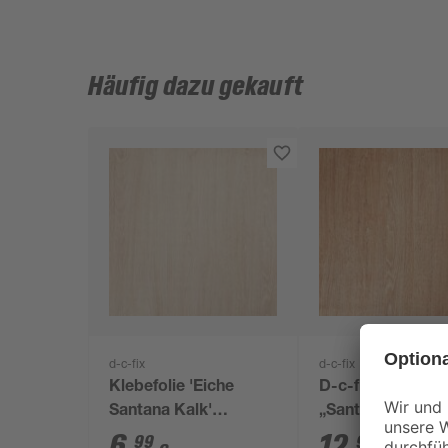
Häufig dazu gekauft
d-c-fix
d-c-fix
Klebefolie 'Eiche
D-c-fix Klebefoli
Santana Kalk'
„Santana Oak“ 2
graubraun 200 x 45
90 cm
6
,
12
,
99
99