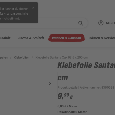
✕
ier kannst du deinen
, falls
Markt anpassen
r nicht stimmt.
Mein 
Sanitär
Garten & Freizeit
Wohnen & Haushalt
Wissen & Servic
peten
/
Klebefolien
/
Klebefolie Santana Oak 67,5 x 200 cm
Klebefolie Santa
cm
Produktdetails
| Artikelnummer
:
8360628
9
,
99
€
5,00 € / Meter
Paketinhalt:
2 Meter