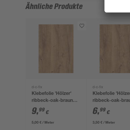
Ähnliche Produkte
d-c-fix
d-c-fix
Klebefolie 'Hölzer'
Klebefolie 'Hölze
ribbeck-oak-braun
ribbeck-oak-bra
67,5 x 200 cm
x 200 cm
9
,
6
,
99
99
€
€
5,00 € / Meter
3,50 € / Meter