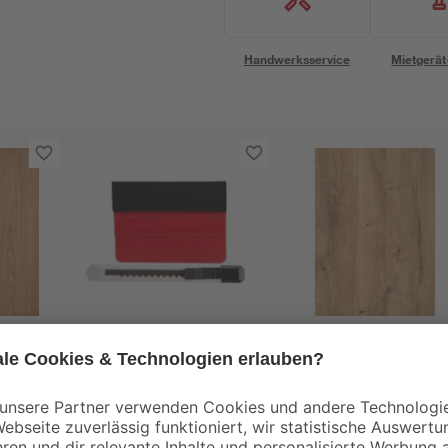
Handwerksservice
Mietgerät
d-c-fix
d-c-fix
e
Klebefolien-
Klebefolie 'Hölzer'
10 x
Verarbeitungs-Set 2-
ribbeck-oak-braun
teilig
67,5 x 200 cm
5
,
9
,
19
99