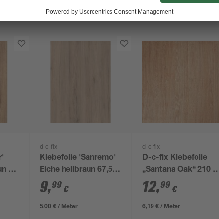
d-c-fix
d-c-fix
r'
Klebefolie 'Sanremo'
D-c-fix Klebefolie
un 45
Eiche hellbraun 67,5 x
„Santana Oak“ 210 x
200 cm
90 cm
9
,
12
,
99
99
€
€
5,00 € / Meter
6,19 € / Meter