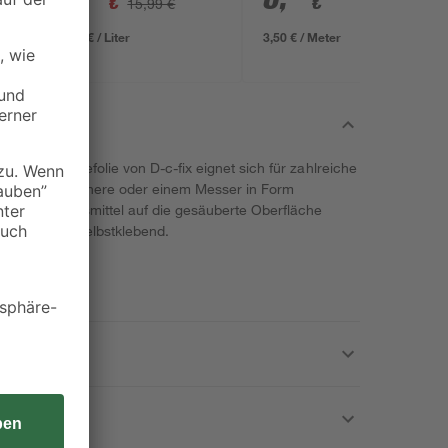
€
€
15,99 €
23,98 € / Liter
3,50 € / Meter
Lauf! Die Klebefolie von D-c-fix eignet sich für zahlreiche
 mit einer Schere oder einem Messer in Form
 weitere Hilfsmittel auf die gesäuberte Oberfläche
er Folie ist selbstklebend.