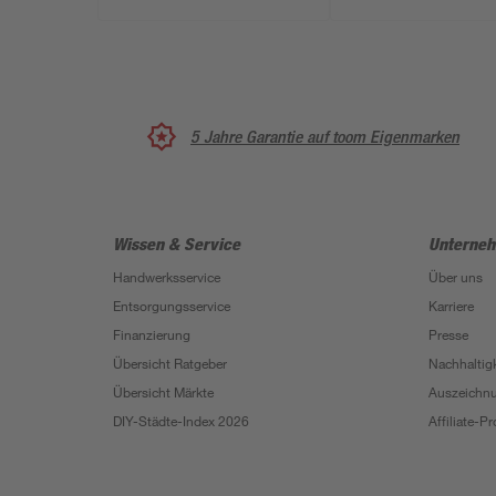
5 Jahre Garantie auf toom Eigenmarken
Wissen & Service
Unterne
Handwerksservice
Über uns
Entsorgungsservice
Karriere
Finanzierung
Presse
Übersicht Ratgeber
Nachhaltigk
Übersicht Märkte
Auszeichn
DIY-Städte-Index 2026
Affiliate-