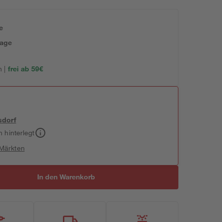
e
tage
 |
frei ab 59€
sdorf
h hinterlegt
 Märkten
In den Warenkorb