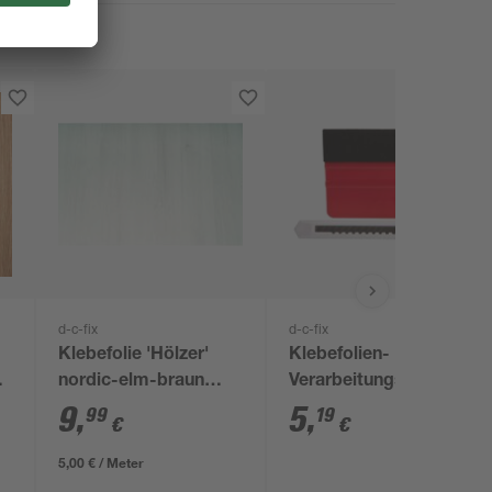
d-c-fix
d-c-fix
Klebefolie 'Hölzer'
Klebefolien-
nordic-elm-braun
Verarbeitungs-Set 2-
67,5 x 200 cm
teilig
9
,
5
,
99
19
€
€
5,00 € / Meter