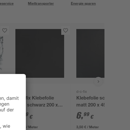
eservice
Miettransporter
Energie sparen
d-c-fix
d-c-fix
D-c-fix Klebefolie
Klebefolie schwarz
matt schwarz 200 x
matt 200 x 45 cm
67,5 cm
9
,
6
,
99
99
€
€
5,00 € / Meter
3,50 € / Meter