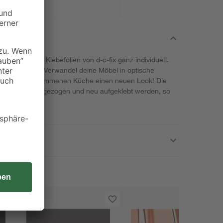
azierfähigen Klebefolien von d-c-fix ganz individuell.
Wünschen zu. Verwandel deine Möbel in optische
n die Jahre gekommenen Küche einen neuen Look! Die
erarbeitung abgezogen und neu aufgeklebt werden, so
n.