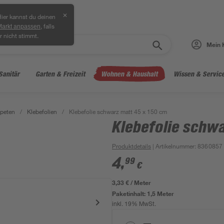
✕
ier kannst du deinen
, falls
Markt anpassen
r nicht stimmt.
Mein 
Sanitär
Garten & Freizeit
Wohnen & Haushalt
Wissen & Servic
peten
/
Klebefolien
/
Klebefolie schwarz matt 45 x 150 cm
Klebefolie schw
Produktdetails
| Artikelnummer
:
8360857
4
,
99
€
3,33 € / Meter
Paketinhalt:
1,5 Meter
inkl. 19% MwSt.