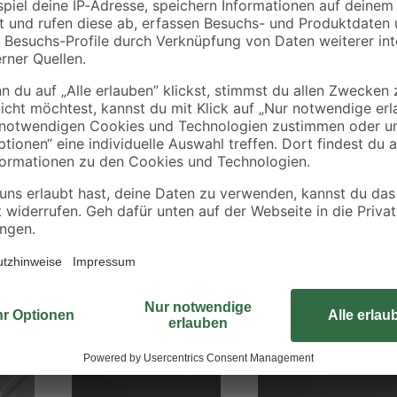
Gestalte dein zuhause mit den strap
chen
Schneide die Folien nach deinen 
Highlights oder verpass deiner i
Folie kann zeitnah während der V
kannst du Fehler schnell korrigiere