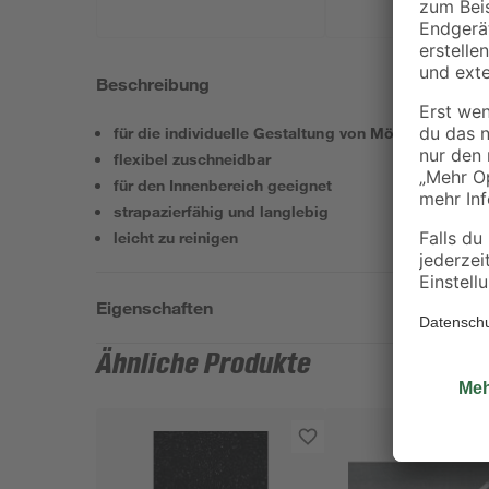
Beschreibung
für die individuelle Gestaltung von Möbeln und Flä
flexibel zuschneidbar
für den Innenbereich geeignet
strapazierfähig und langlebig
leicht zu reinigen
Eigenschaften
Ähnliche Produkte