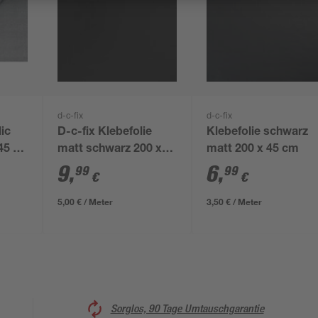
d-c-fix
d-c-fix
lic
D-c-fix Klebefolie
Klebefolie schwarz
 45 x
matt schwarz 200 x
matt 200 x 45 cm
67,5 cm
9
,
6
,
99
99
€
€
5,00 € / Meter
3,50 € / Meter
Sorglos, 90 Tage Umtauschgarantie