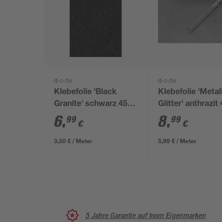
d-c-fix
d-c-fix
Klebefolie 'Black
Klebefolie 'Metal
Granite' schwarz 45 x
Glitter' anthrazit
200 cm
150 cm
6
,
8
,
99
99
€
€
3,50 € / Meter
5,99 € / Meter
5 Jahre Garantie auf toom Eigenmarken