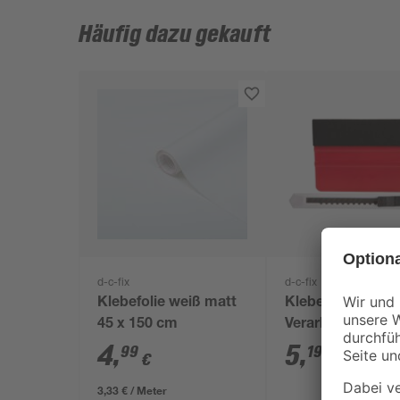
Häufig dazu gekauft
d-c-fix
d-c-fix
Klebefolie weiß matt
Klebefolien-
45 x 150 cm
Verarbeitungs-Se
teilig
4
,
5
,
99
19
€
€
3,33 € / Meter