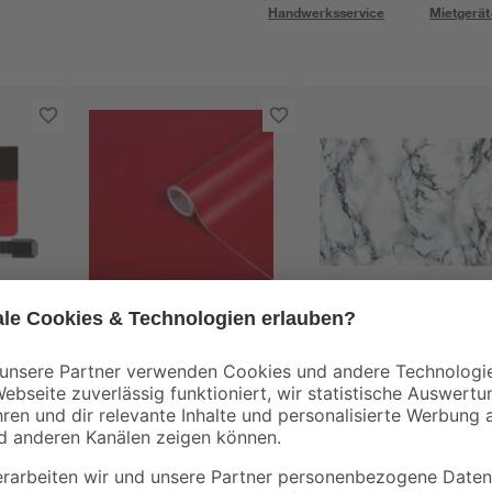
Handwerksservice
Mietgerät
d-c-fix
d-c-fix
Klebefolie rot matt 45
Klebefolie weiß/grau
t 2-
x 150 cm
45 x 150 cm
4
,
4
,
99
99
€
€
3,33 € / Meter
3,33 € / Meter