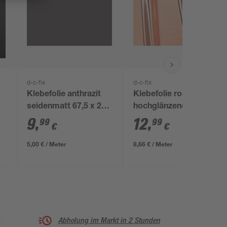
d-c-fix
d-c-fix
Klebefolie anthrazit
Klebefolie roségold
seidenmatt 67,5 x 200
hochglänzend 45 x
cm
150 cm
9
,
12
,
99
99
€
€
5,00 € / Meter
8,66 € / Meter
Abholung im Markt in 2 Stunden