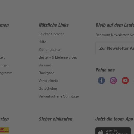
hmen
Nützliche Links
Bleib auf dem Lauf
Leichte Sprache
Der toom Newsletter: K
Hilfe
Zur Newsletter 
Zahlungsarten
eit
Bestell- & Lieferservices
ungen
Versand
Folge uns
Programm
Rückgabe
Vorteilskarte
Gutscheine
Verkaufsoffene Sonntage
rten
Sicher einkaufen
Jetzt die toom-App