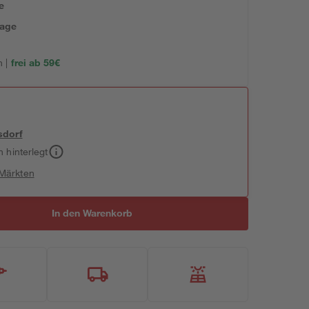
e
tage
 |
frei ab 59€
sdorf
h hinterlegt
 Märkten
In den Warenkorb