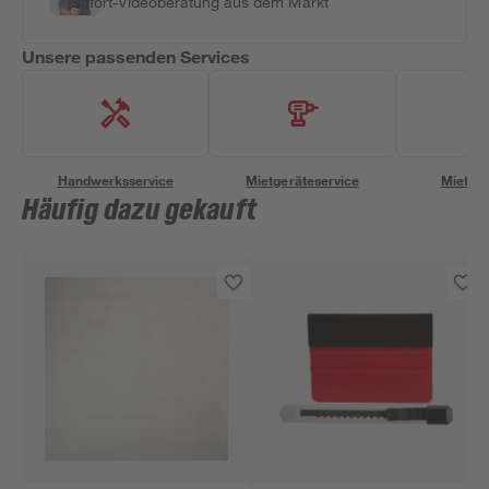
Sofort-Videoberatung aus dem Markt
Unsere passenden Services
Handwerksservice
Mietgeräteservice
Miettra
Häufig dazu gekauft