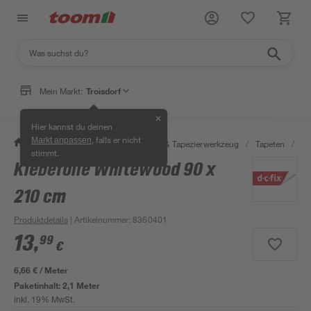
Mein Markt:
Troisdorf
✕
Hier kannst du deinen
, falls er nicht
Markt anpassen
/
Wohnen & Haushalt
/
Tapeten & Tapezierwerkzeug
/
Tapeten
/
Kl
stimmt.
Klebefolie Whitewood 90 x
210 cm
Produktdetails
| Artikelnummer
:
8360401
13
,
99
€
6,66 € / Meter
Paketinhalt:
2,1 Meter
inkl. 19% MwSt.