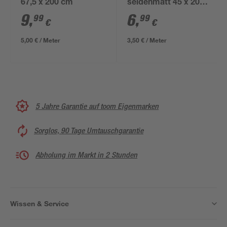
67,5 x 200 cm
seidenmatt 45 x 200
cm
9
,
6
,
99
99
€
€
5,00 € / Meter
3,50 € / Meter
5 Jahre Garantie auf toom Eigenmarken
Sorglos, 90 Tage Umtauschgarantie
Abholung im Markt in 2 Stunden
Wissen & Service