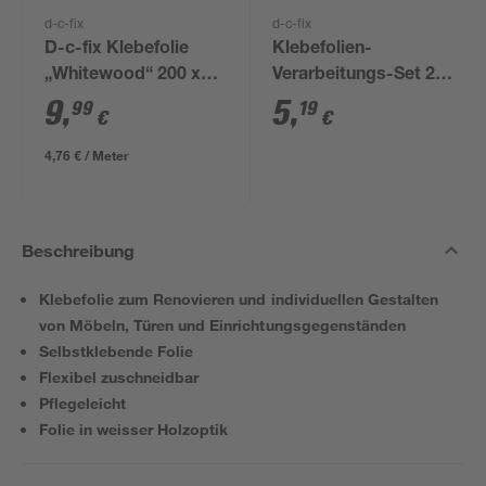
d-c-fix
d-c-fix
D-c-fix Klebefolie
Klebefolien-
„Whitewood“ 200 x
Verarbeitungs-Set 2-
67,5 cm
teilig
9
,
5
,
99
19
€
€
4,76 € / Meter
Beschreibung
Klebefolie zum Renovieren und individuellen Gestalten
von Möbeln, Türen und Einrichtungsgegenständen
Selbstklebende Folie
Flexibel zuschneidbar
Pflegeleicht
Folie in weisser Holzoptik