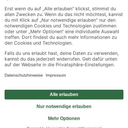
Sicher einkaufen
Jetzt die toom-App herunterladen
Alle Preisangaben in EUR inkl. gesetzl. MwSt.. Die dargestellten Angebote sind unter
Umständen nicht in allen Märkten verfügbar. Die angegebenen Verfügbarkeiten beziehen
sich auf den unter "Mein Markt" ausgewählten toom Baumarkt. Alle Angebote und
Produkte nur solange der Vorrat reicht.
*Paketversand ab 59 € versandkostenfrei, gilt nicht für Artikel mit Speditionsversand, hier
fallen zusätzliche Versandkosten an.
Datenschutz
Privatsphäre
Impressum
AGB
Nutzungsbedingungen
Widerrufsrecht
Vertrag widerrufen
Barrierefreiheit
© 2026 toom Baumarkt GmbH