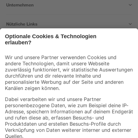
Unternehmen
Nützliche Links
Bleib auf dem Laufenden mit unserem Newsletter
Der toom Newsletter: Keine Angebote und Aktionen mehr verpassen!
Zur Newsletter Anmeldung
Folge uns
Zahlungsarten
Versandarten