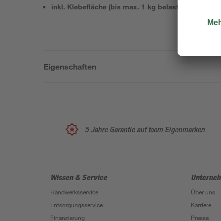
inkl. Klebefläche (bis max. 1 kg belastbar)
Eigenschaften
5 Jahre Garantie auf toom Eigenmarken
Wissen & Service
Unterne
Handwerksservice
Über uns
Entsorgungsservice
Karriere
Finanzierung
Presse