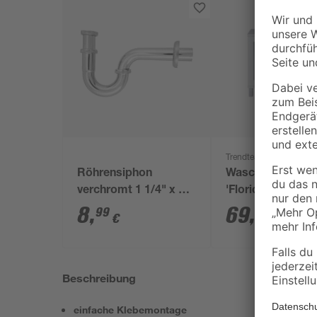
Trendteam
Röhrensiphon
Waschbeckenunt
verchromt 1 1/4" x 32
'Florida' weiß 65 
mm
x 33 cm
8
,
69
,
99
99
€
€
Beschreibung
einfache Klebemontage