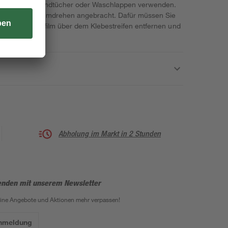
ei Haken für Handtücher oder Waschlappen verwenden.
 sie im Handumdrehen angebracht. Dafür müssen Sie
en, den Schutzfilm über dem Klebestreifen entfernen und
ken.
Abholung im Markt in 2 Stunden
enden mit unserem Newsletter
eine Angebote und Aktionen mehr verpassen!
Anmeldung