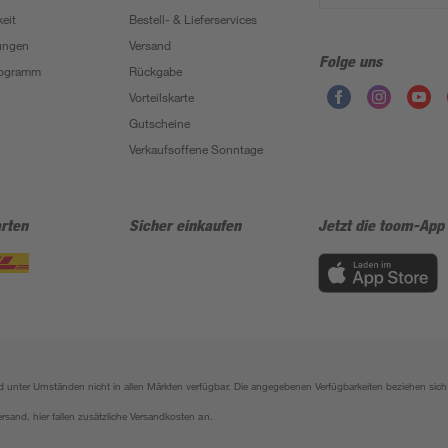
eit
Bestell- & Lieferservices
ungen
Versand
Folge uns
Programm
Rückgabe
Vorteilskarte
Gutscheine
Verkaufsoffene Sonntage
rten
Sicher einkaufen
Jetzt die toom-App
sind unter Umständen nicht in allen Märkten verfügbar. Die angegebenen Verfügbarkeiten beziehen s
ersand, hier fallen zusätzliche Versandkosten an.