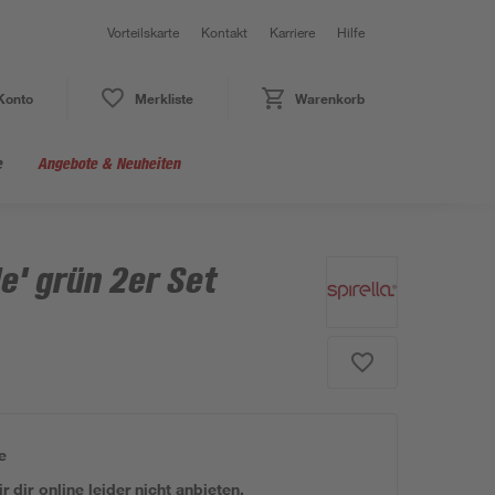
Vorteilskarte
Kontakt
Karriere
Hilfe
Konto
Merkliste
Warenkorb
e
Angebote & Neuheiten
e' grün 2er Set
e
 dir online leider nicht anbieten.