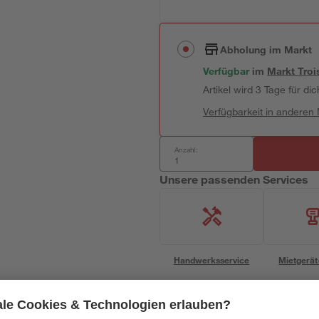
Abholung im Markt
Verfügbar
im
Markt
Troi
Artikel wird 3 Tage für dic
Verfügbarkeit in anderen
Anzahl:
Unsere passenden Services
Handwerksservice
Mietgerät