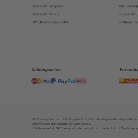
Übersicht Ratgeber
Nachhaltigk
Übersicht Märkte
Auszeichn
DIY-Städte-Index 2026
Affiliate-
Zahlungsarten
Versanda
Alle Preisangaben in EUR inkl. gesetzl. MwSt.. Die dargestellten Angebote 
und Produkte nur solange der Vorrat reicht.
*Paketversand ab 59 € versandkostenfrei, gilt nicht für Artikel mit Speditionsv