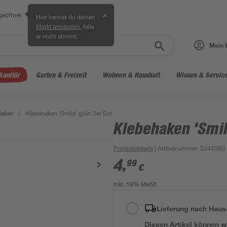
geöffnet
✕
Hier kannst du deinen
, falls
Markt anpassen
er nicht stimmt.
Mein 
Sanitär
Garten & Freizeit
Wohnen & Haushalt
Wissen & Servic
Haken
/
Klebehaken 'Smile' grün 2er Set
Klebehaken 'Smil
Produktdetails
| Artikelnummer
:
5240380
4
,
99
€
inkl. 19% MwSt.
Lieferung nach Haus
Diesen Artikel können wir