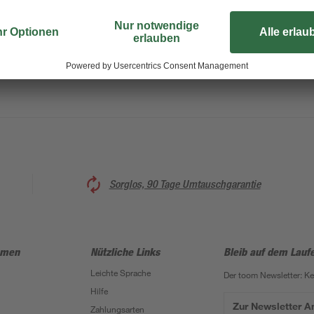
kein Problem. Sie können die zw
Dank der Klebemontage haben Sie
lediglich die Wand von Fett befrei
dann die Haken an die Wand drüc
Sorglos, 90 Tage Umtauschgarantie
hmen
Nützliche Links
Bleib auf dem Lauf
Leichte Sprache
Der toom Newsletter: K
Hilfe
Zur Newsletter 
Zahlungsarten