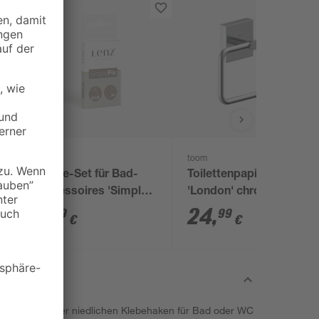
Lenz
toom
Klebe-Set für Bad-
Toilettenpapierhalter
Accessoires 'Simple
'London' chromfarben
Fix'
matt gebürstet
7
,
24
,
19
99
€
€
en, ist dank der niedlichen Klebehaken für Bad oder WC