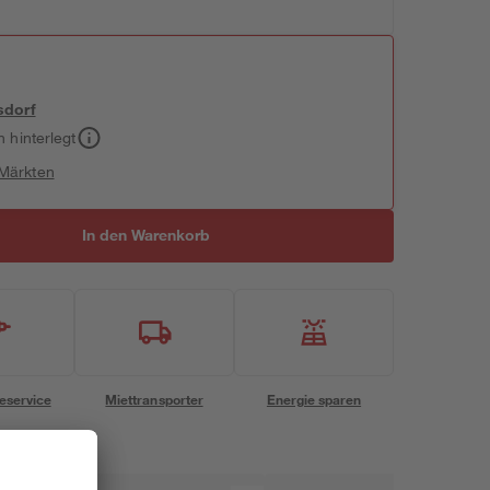
sdorf
h hinterlegt
 Märkten
In den Warenkorb
eservice
Miettransporter
Energie sparen