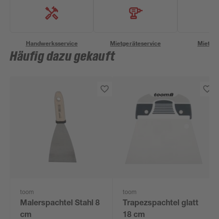
Handwerksservice
Mietgeräteservice
Miettra
Häufig dazu gekauft
toom
toom
Malerspachtel Stahl 8
Trapezspachtel glatt
cm
18 cm