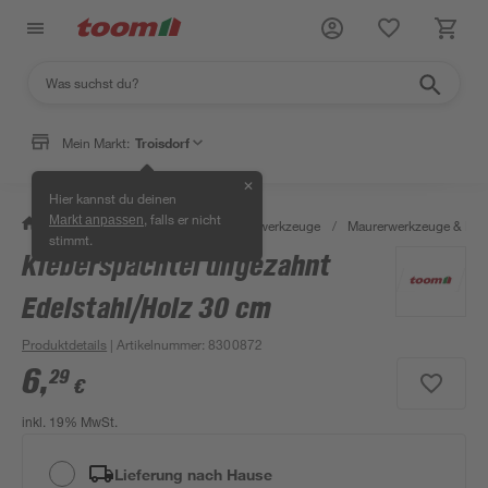
Mein Markt:
Troisdorf
✕
Hier kannst du deinen
, falls er nicht
Markt anpassen
/
Werkstatt & Maschinen
/
Handwerkzeuge
/
Maurerwerkzeuge & Fli
stimmt.
Kleberspachtel ungezahnt
Edelstahl/Holz 30 cm
Produktdetails
| Artikelnummer
:
8300872
6
,
29
€
inkl. 19% MwSt.
Lieferung nach Hause