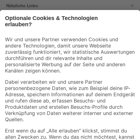
Nützliche Links
Bleib auf dem Laufenden mit unserem Newsletter
Der toom Newsletter: Keine Angebote und Aktionen mehr verpassen!
Zur Newsletter Anmeldung
Folge uns
Zahlungsarten
Versandarten
Sicher einkaufen