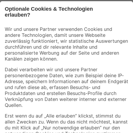
Bleib auf dem Laufenden mit unserem Newsletter
Der toom Newsletter: Keine Angebote und Aktionen mehr verpassen!
Zur Newsletter Anmeldung
Folge uns
Zahlungsarten
Versandarten
Sicher einkaufen
Jetzt die toom-App herunterladen