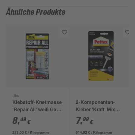
Ähnliche Produkte
Uhu
Klebstoff-Knetmasse
2-Komponenten-
'Repair All' weiß 6 x
Kleber 'Kraft-Mix
50 g
Extrem Schnell'
8
,
7
,
49
99
€
€
transparent 12 g
283,00 € / Kilogramm
614,62 € / Kilogramm