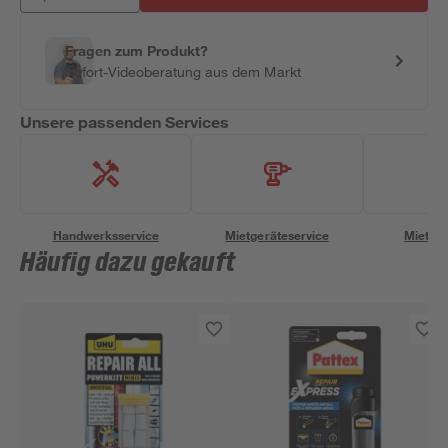
Fragen zum Produkt?
Sofort-Videoberatung aus dem Markt
Unsere passenden Services
Handwerksservice
Mietgeräteservice
Miettra
Häufig dazu gekauft