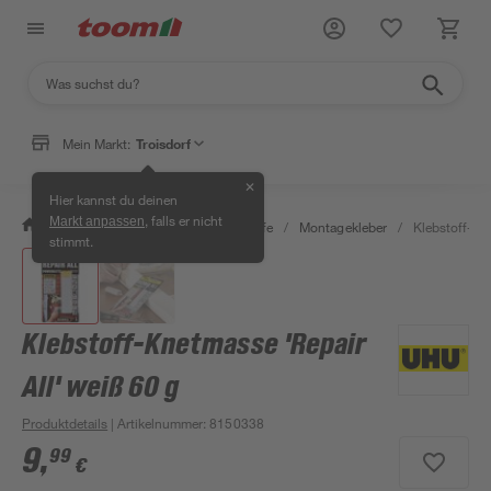
Mein Markt:
Troisdorf
✕
Hier kannst du deinen
, falls er nicht
Markt anpassen
/
Bauen & Renovieren
/
Klebstoffe
/
Montagekleber
/
Klebstoff-Kne
stimmt.
Klebstoff-Knetmasse 'Repair
All' weiß 60 g
Produktdetails
| Artikelnummer
:
8150338
9
,
99
€