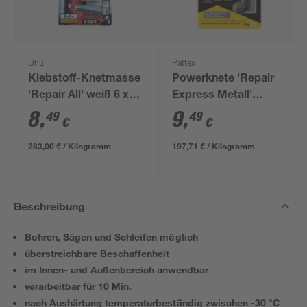
Uhu
Pattex
Klebstoff-Knetmasse
Powerknete 'Repair
'Repair All' weiß 6 x
Express Metall'
50 g
metallfarben 48 g
8
,
9
,
49
49
€
€
283,00 € / Kilogramm
197,71 € / Kilogramm
Beschreibung
Bohren, Sägen und Schleifen möglich
überstreichbare Beschaffenheit
im Innen- und Außenbereich anwendbar
verarbeitbar für 10 Min.
nach Aushärtung temperaturbeständig zwischen -30 °C