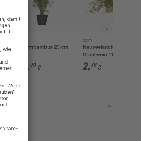
toom
toom
Schirmbambus 23 cm
Neuseeländischer
Topf
Drahtwein 11 cm Topf
25
,
2
,
99
79
€
€