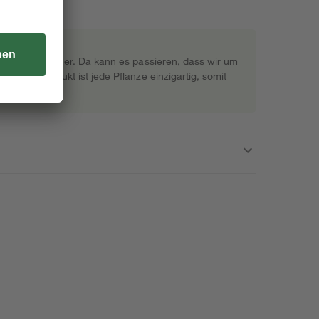
rekt beim Gärtner. Da kann es passieren, dass wir um
s Naturprodukt ist jede Pflanze einzigartig, somit