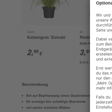
toom
B1
Katzengras 'Zumula'
Rindenmulch 0-4
mm 40 l
2
,
3
,
99
99
€
€
0,10 € / Liter
Beschreibung
Set zur Bepflanzung eines Quadratmeters
für sonnige bis schattige Standorte
mit zarten violetten Blüten