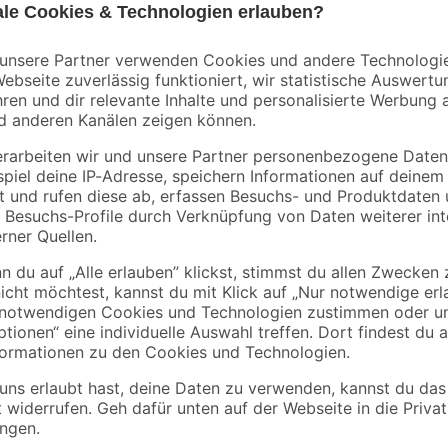
toom
toom
0
Herbstpflanzen-Mix
Herbstaster pink 13
'Purfleur' 6er-Tray
cm Topf, 2er-Set
8
,
5
,
99
98
€
€