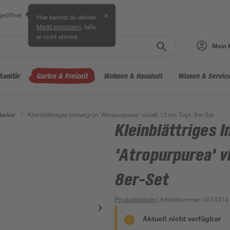
geöffnet
✕
Hier kannst du deinen
, falls
Markt anpassen
er nicht stimmt.
Mein 
Sanitär
Garten & Freizeit
Wohnen & Haushalt
Wissen & Servic
ecker
/
Kleinblättriges Immergrün 'Atropurpurea' violett 13 cm Topf, 8er-Set
Kleinblättriges
'Atropurpurea' v
8er-Set
Produktdetails
| Artikelnummer
:
4574514
Aktuell nicht verfügbar