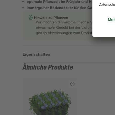
optimale Pflanzzeit im Frühjahr und Herbst
immergrüner Bodendecker für den Garten
Hinweis zu Pflanzen
Wir möchten dir maximal frische Qualität garant
etwas mehr Geduld bei der Lieferung bitten müss
gibt es Abweichungen zum Produktfoto.
Eigenschaften
Ähnliche Produkte