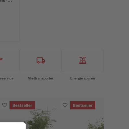
2er-
eservice
Miettransporter
Energie sparen
Bestseller
Bestseller