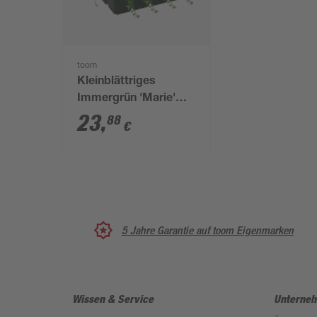
toom
Kleinblättriges
Immergrün 'Marie'
violett 9 cm Topf,
23
,
88
€
12er-Set
5 Jahre Garantie auf toom Eigenmarken
Wissen & Service
Unterne