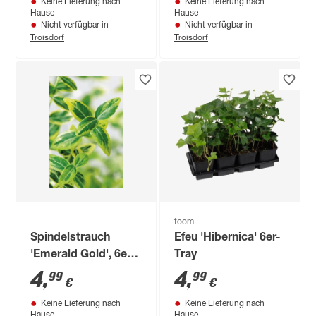
Keine Lieferung nach
Keine Lieferung nach
Hause
Hause
Nicht verfügbar in
Nicht verfügbar in
Troisdorf
Troisdorf
toom
Spindelstrauch
Efeu 'Hibernica' 6er-
'Emerald Gold', 6er
Tray
Tray
4
,
4
,
99
99
€
€
Keine Lieferung nach
Keine Lieferung nach
Hause
Hause