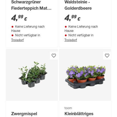
Schwarzgrüner
Waldsteinie -
Fiederteppich Match
Golderdbeere
& Moss Family
4
,
4
,
99
99
€
€
'Platt's Black' 13 cm
Keine Lieferung nach
Keine Lieferung nach
Topf
Hause
Hause
Nicht verfügbar in
Nicht verfügbar in
Troisdorf
Troisdorf
toom
Zwergmispel
Kleinblättriges