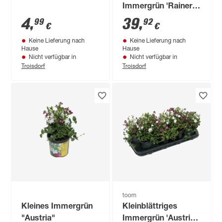
Immergrün 'Rainer'
violett 13 cm Topf,
4
,
39
,
99
92
€
€
8er-Set
Keine Lieferung nach
Keine Lieferung nach
Hause
Hause
Nicht verfügbar in
Nicht verfügbar in
Troisdorf
Troisdorf
toom
Kleines Immergrün
Kleinblättriges
"Austria"
Immergrün 'Austria'