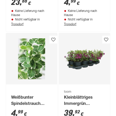
23
,
4
,
88
99
€
€
Topf, 12er-Set
Keine Lieferung nach
Keine Lieferung nach
Hause
Hause
Nicht verfügbar in
Nicht verfügbar in
Troisdorf
Troisdorf
toom
Weißbunter
Kleinblättriges
Spindelstrauch
Immergrün
'Emerald Gaiety', 6er
'Atropurpurea'
4
,
39
,
99
92
€
€