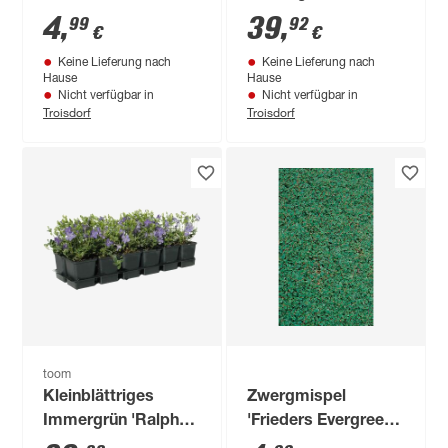
rot-weiß 13 cm Topf,
4
,
39
,
99
92
€
€
8er-Set
Keine Lieferung nach
Keine Lieferung nach
Hause
Hause
Nicht verfügbar in
Nicht verfügbar in
Troisdorf
Troisdorf
toom
Kleinblättriges
Zwergmispel
Immergrün 'Ralph
'Frieders Evergreen',
Shugert' violett 9 cm
6er Tray