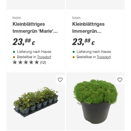
toom
toom
Kleinblättriges
Kleinblättriges
Immergrün 'Marie'
Immergrün
violett 9 cm Topf,
'Atropurpurea'
23
,
23
,
88
88
€
€
12er-Set
violett 9 cm Topf,
Lieferung nach Hause
Lieferung nach Hause
12er-Set
Troisdorf
Troisdorf
Bestellbar in
Bestellbar in
(12)