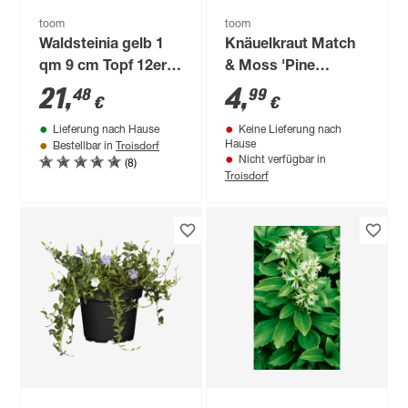
toom
toom
Waldsteinia gelb 1
Knäuelkraut Match
qm 9 cm Topf 12er-
& Moss 'Pine
Set
Green®' 13 cm Topf
21
,
4
,
48
99
€
€
Lieferung nach Hause
Keine Lieferung nach
Troisdorf
Hause
Bestellbar in
(8)
Nicht verfügbar in
Troisdorf