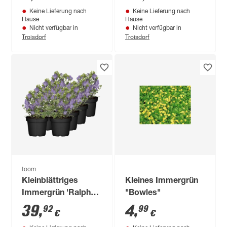
Tray
violett 13 cm Topf,
Keine Lieferung nach
Keine Lieferung nach
8er-Set
Hause
Hause
Nicht verfügbar in
Nicht verfügbar in
Troisdorf
Troisdorf
toom
Kleinblättriges
Kleines Immergrün
Immergrün 'Ralph
"Bowles"
Shugert' violett 13
39
,
4
,
92
99
€
€
cm Topf, 8er-Set