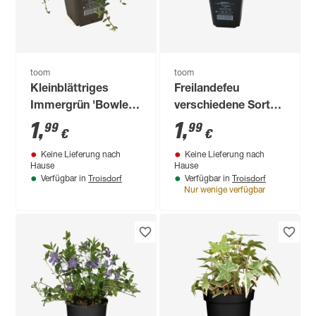
toom
toom
Kleinblättriges
Freilandefeu
Immergrün 'Bowles'
verschiedene Sorten
9 cm Topf
9 cm Topf
1
,
1
,
99
99
€
€
Keine Lieferung nach
Keine Lieferung nach
Hause
Hause
Troisdorf
Troisdorf
Verfügbar in
Verfügbar in
Nur wenige verfügbar