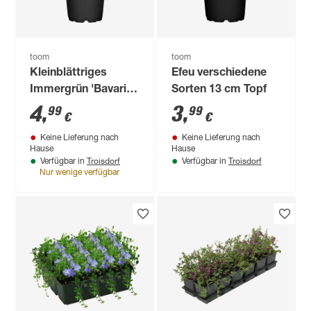
toom
toom
Kleinblättriges
Efeu verschiedene
Immergrün 'Bavaria'
Sorten 13 cm Topf
verschiedene Farben
4
,
3
,
99
99
€
€
13 cm Topf
Keine Lieferung nach
Keine Lieferung nach
Hause
Hause
Troisdorf
Troisdorf
Verfügbar in
Verfügbar in
Nur wenige verfügbar