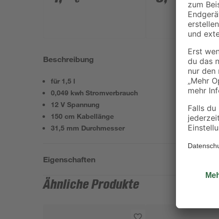
Beschreibung
für 1,5 l
0,049 kwh Stromverbrauch
12 V Spannung
150 cm Kabellänge
31,5 mm Durchmesser
Eigenschaften
Ähnliche Produkte