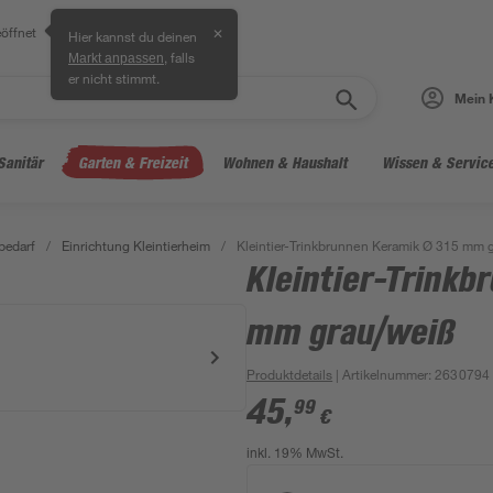
öffnet
✕
Hier kannst du deinen
, falls
Markt anpassen
er nicht stimmt.
Mein 
Sanitär
Garten & Freizeit
Wohnen & Haushalt
Wissen & Servic
bedarf
/
Einrichtung Kleintierheim
/
Kleintier-Trinkbrunnen Keramik Ø 315 mm 
Kleintier-Trinkb
mm grau/weiß
Produktdetails
| Artikelnummer
:
2630794
45
,
99
€
inkl. 19% MwSt.