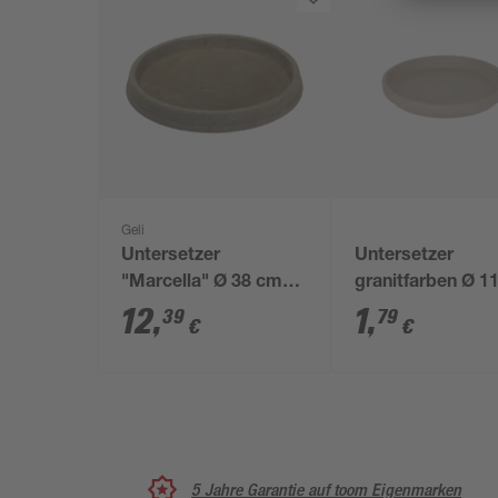
Geli
Untersetzer
Untersetzer
"Marcella" Ø 38 cm
granitfarben Ø 11
Taupe
cm
12
,
1
,
39
79
€
€
5 Jahre Garantie auf toom Eigenmarken