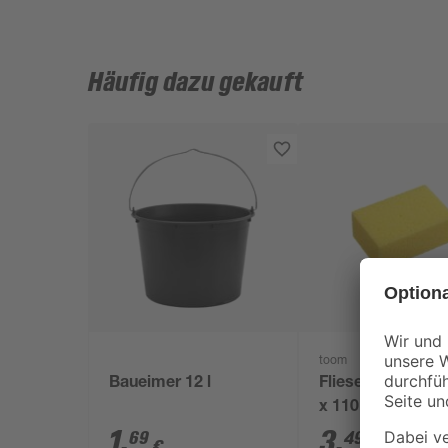
Häufig dazu gekauft
toom
Baueimer 12 l
Fliesenschwamm
x 110 x 65 mm
1
,
3
,
69
49
€
€