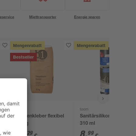
eservice
Miettransporter
Energie sparen
Mengenrabatt
Mengenrabatt
Bestseller
B1
toom
Fliesenkleber flexibel
Sanitärsilikon weiß
25 kg
310 ml
17
,
8
,
29
99
€
€