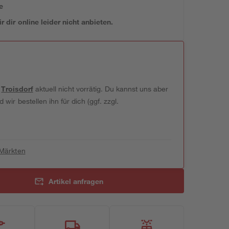
e
 dir online leider nicht anbieten.
t
Troisdorf
aktuell nicht vorrätig. Du kannst uns aber
wir bestellen ihn für dich (ggf. zzgl.
 Märkten
Artikel anfragen