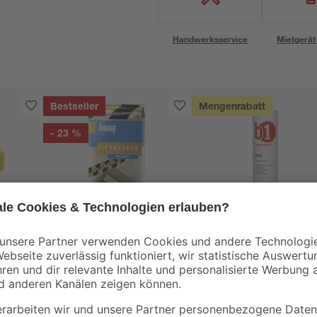
Handwerksservice
Mietgerät
Bestseller
Mengenrabatt
- 23 %
Knauf
B1
 165
Flexkleber 22 kg
Acryl weiß 280 ml
19
,
1
,
99
99
€
€
25,99 €