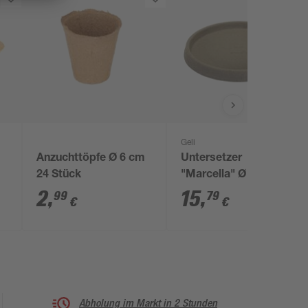
Geli
Anzuchttöpfe Ø 6 cm
Untersetzer
24 Stück
"Marcella" Ø 43 cm
Taupe
2
,
15
,
99
79
€
€
Abholung im Markt in 2 Stunden