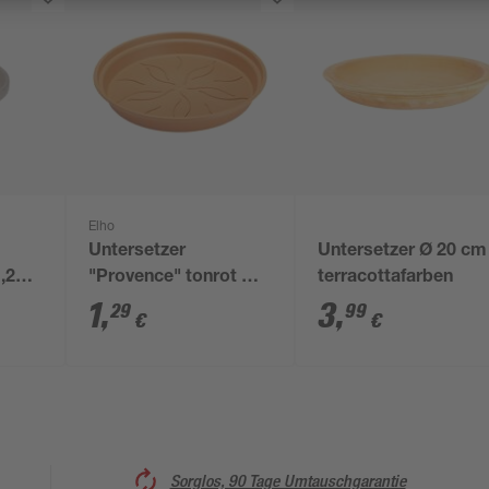
Elho
Untersetzer
Untersetzer Ø 20 cm
,2
"Provence" tonrot Ø
terracottafarben
10 cm
1
,
3
,
29
99
€
€
Sorglos, 90 Tage Umtauschgarantie