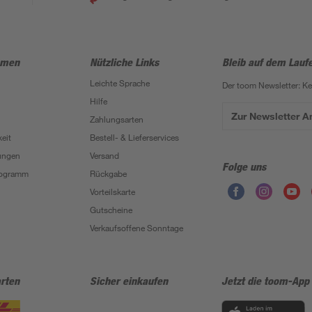
hmen
Nützliche Links
Bleib auf dem Lauf
Leichte Sprache
Der toom Newsletter: K
Hilfe
Zur Newsletter 
Zahlungsarten
eit
Bestell- & Lieferservices
ungen
Versand
Folge uns
Programm
Rückgabe
Vorteilskarte
Gutscheine
Verkaufsoffene Sonntage
rten
Sicher einkaufen
Jetzt die toom-App