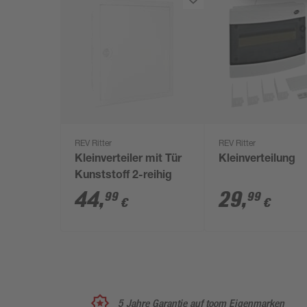
REV Ritter
REV Ritter
Kleinverteiler mit Tür
Kleinverteilung
Kunststoff 2-reihig
44
,
29
,
99
99
€
€
5 Jahre Garantie auf toom Eigenmarken