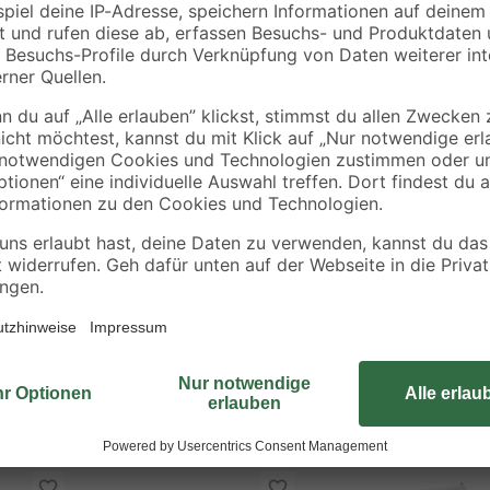
mm², 50 m
5
,
61
,
99
99
€
€
1,24 € / Meter
Verwenden Sie den Kleinverteiler de
einreihig aufgebaut und besteht au
und bequem per Unterputzmontage 