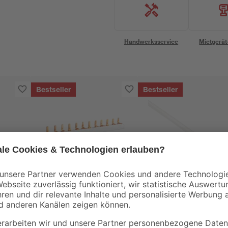
Handwerksservice
Mietgerät
Bestseller
Bestseller
REV Ritter
Emskabel
-
3-Phasen-
Feuchtraumkabel
500 V
Automatenschiene
NYM-J grau 5 x 1,5