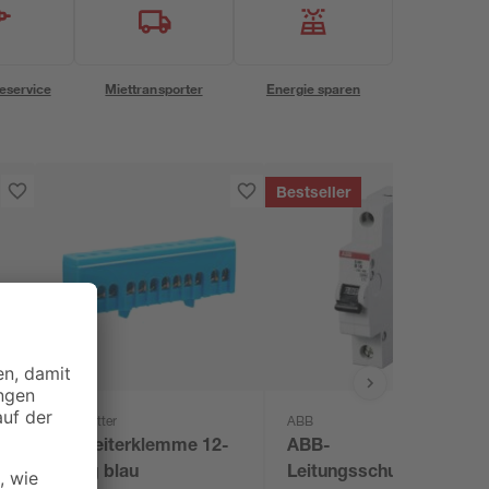
eservice
Miettransporter
Energie sparen
Bestseller
REV Ritter
ABB
Nullleiterklemme 12-
ABB-
polig blau
Leitungsschutzschalter