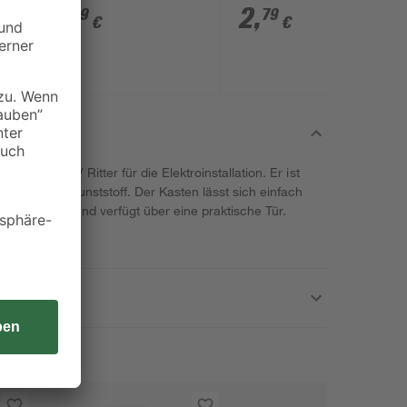
'2CDS251001R0165'
5
,
2
,
49
79
€
€
1-polig 400 V
r Marke REV Ritter für die Elektroinstallation. Er ist
s robustem Kunststoff. Der Kasten lässt sich einfach
befestigen und verfügt über eine praktische Tür.