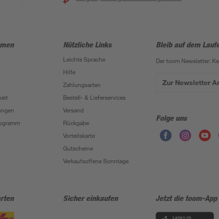
hmen
Nützliche Links
Bleib auf dem Lauf
Leichte Sprache
Der toom Newsletter: K
Hilfe
Zur Newsletter 
Zahlungsarten
eit
Bestell- & Lieferservices
ungen
Versand
Folge uns
Programm
Rückgabe
Vorteilskarte
Gutscheine
Verkaufsoffene Sonntage
rten
Sicher einkaufen
Jetzt die toom-App