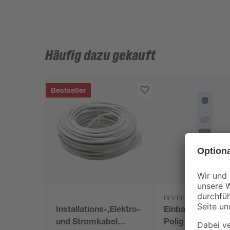
Häufig dazu gekauft
Bestseller
REV Ritter
Installations-,Elektro-
Einbauautomat 1
und Stromkabel
Polig grau 16 A 