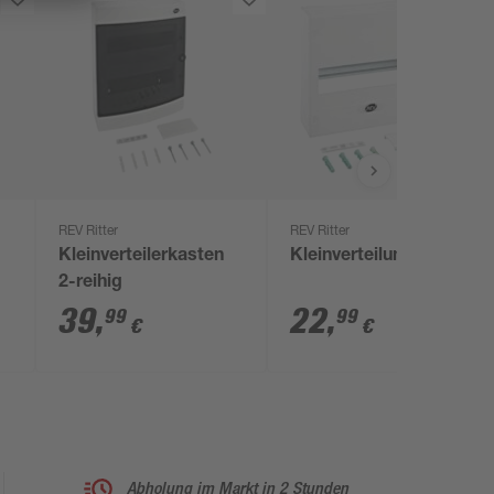
REV Ritter
REV Ritter
Kleinverteilerkasten
Kleinverteilung
2-reihig
x
39
,
22
,
99
99
€
€
Abholung im Markt in 2 Stunden