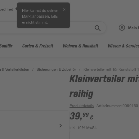
geöffnet
✕
Hier kannst du deinen
, falls
Markt anpassen
er nicht stimmt.
Mein 
Sanitär
Garten & Freizeit
Wohnen & Haushalt
Wissen & Servic
 & Verteilerkästen
/
Sicherungen & Zubehör
/
Kleinverteiler mit Tür Kunststoff 
Kleinverteiler mi
reihig
Produktdetails
| Artikelnummer
:
9060160
39
,
99
€
inkl. 19% MwSt.