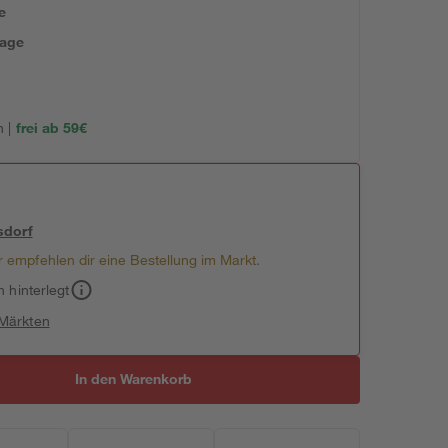
e
tage
 |
frei ab 59€
sdorf
 empfehlen dir eine Bestellung im Markt.
h hinterlegt
 Märkten
In den Warenkorb