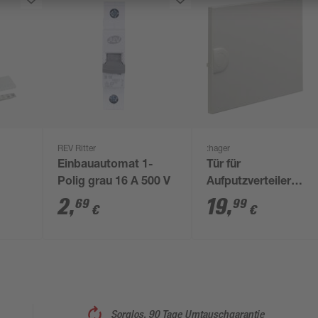
REV Ritter
:hager
Einbauautomat 1-
Tür für
Polig grau 16 A 500 V
Aufputzverteiler
'Volta' reinweiß 28,5 
2
,
19
,
69
99
€
€
22,5 x 3,6 cm
Sorglos, 90 Tage Umtauschgarantie