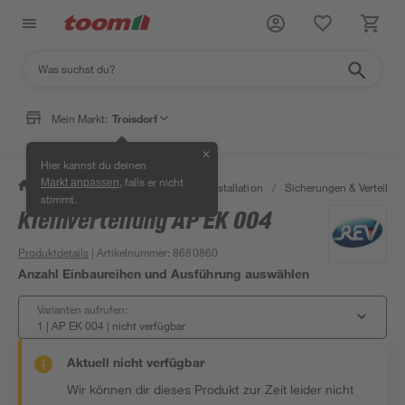
Mein Markt:
Troisdorf
✕
Hier kannst du deinen
, falls er nicht
Markt anpassen
/
Bauen & Renovieren
/
Elektroinstallation
/
Sicherungen & Verteilerk
stimmt.
Kleinverteilung AP EK 004
Produktdetails
| Artikelnummer
:
8680860
Anzahl Einbaureihen und Ausführung auswählen
Varianten aufrufen:
1 | AP EK 004
|
nicht verfügbar
Aktuell nicht verfügbar
Wir können dir dieses Produkt zur Zeit leider nicht