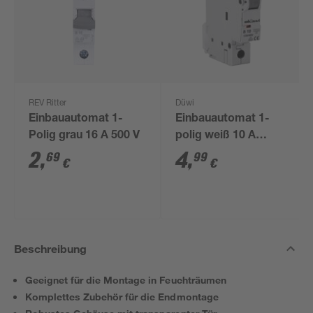
REV Ritter
Düwi
Einbauautomat 1-
Einbauautomat 1-
Polig grau 16 A 500 V
polig weiß 10 A
250/400 V
2
,
4
,
69
99
€
€
Beschreibung
Geeignet für die Montage in Feuchträumen
Komplettes Zubehör für die Endmontage