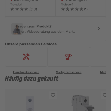
Nicht verfügbar in
Nicht verfügbar in
Troisdorf
Troisdorf
(1)
(1)
Fragen zum Produkt?
Sofort-Videoberatung aus dem Markt
Unsere passenden Services
Handwerksservice
Mietgeräteservice
Miettra
Häufig dazu gekauft