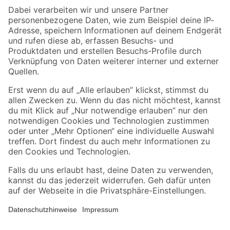
Zahlungsarten
Versandarten
Sicher einkaufen
Jetzt die toom-App herunterladen
Alle Preisangaben in EUR inkl. gesetzl. MwSt.. Die dargestellten Angebote sind unter
Umständen nicht in allen Märkten verfügbar. Die angegebenen Verfügbarkeiten beziehen
sich auf den unter "Mein Markt" ausgewählten toom Baumarkt. Alle Angebote und
Produkte nur solange der Vorrat reicht.
*Paketversand ab 59 € versandkostenfrei, gilt nicht für Artikel mit Speditionsversand, hier
fallen zusätzliche Versandkosten an.