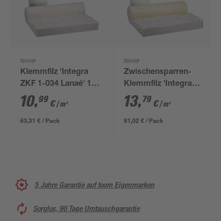
Isover
Isover
Klemmfilz 'Integra
Zwischensparren-
ZKF 1-034 Lanaé' 120
Klemmfilz 'Integra
mm
ZKF 1-031'
10
,
13
,
99
79
€
€
/ m²
/ m²
vlieskaschiert für das
Steildach 100 mm
63,31 € / Pack
81,02 € / Pack
5 Jahre Garantie auf toom Eigenmarken
Sorglos, 90 Tage Umtauschgarantie