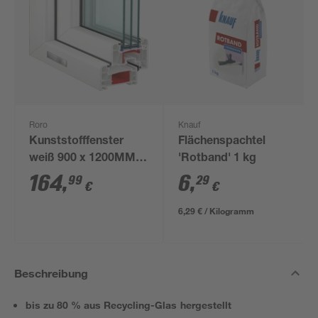
Roro
Knauf
Kunststofffenster
Flächenspachtel
weiß 900 x 1200MM
'Rotband' 1 kg
DIN L
164
,
6
,
99
29
€
€
6,29 € / Kilogramm
Beschreibung
bis zu 80 % aus Recycling-Glas hergestellt