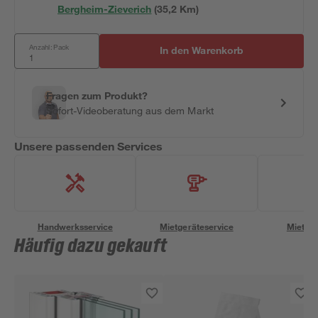
Bergheim-Zieverich
(
35,2
 Km)
Anzahl: Pack
In den Warenkorb
Fragen zum Produkt?
Sofort-Videoberatung aus dem Markt
Unsere passenden Services
Handwerksservice
Mietgeräteservice
Miettra
Häufig dazu gekauft