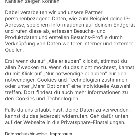
Folge uns
Zahlungsarten
Versandarten
Sicher einkaufen
Jetzt die toom-App herunterladen
Alle Preisangaben in EUR inkl. gesetzl. MwSt.. Die dargestellten Angebote sind unter
Umständen nicht in allen Märkten verfügbar. Die angegebenen Verfügbarkeiten beziehen
sich auf den unter "Mein Markt" ausgewählten toom Baumarkt. Alle Angebote und
Produkte nur solange der Vorrat reicht.
*Paketversand ab 59 € versandkostenfrei, gilt nicht für Artikel mit Speditionsversand, hier