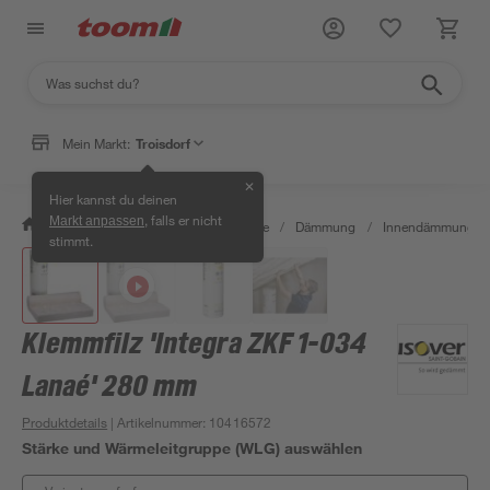
Mein Markt:
Troisdorf
✕
Hier kannst du deinen
, falls er nicht
Markt anpassen
/
Bauen & Renovieren
/
Baustoffe
/
Dämmung
/
Innendämmung
/
stimmt.
Klemmfilz 'Integra ZKF 1-034
Lanaé' 280 mm
Produktdetails
| Artikelnummer
:
10416572
Stärke und Wärmeleitgruppe (WLG) auswählen