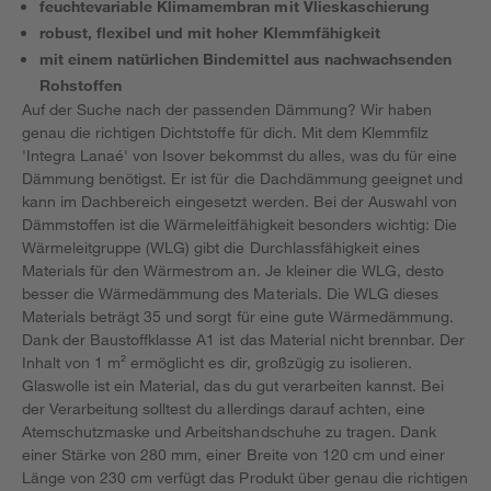
feuchtevariable Klimamembran mit Vlieskaschierung
robust, flexibel und mit hoher Klemmfähigkeit
mit einem natürlichen Bindemittel aus nachwachsenden
Rohstoffen
Auf der Suche nach der passenden Dämmung? Wir haben
genau die richtigen Dichtstoffe für dich. Mit dem Klemmfilz
'Integra Lanaé' von Isover bekommst du alles, was du für eine
Dämmung benötigst. Er ist für die Dachdämmung geeignet und
kann im Dachbereich eingesetzt werden. Bei der Auswahl von
Dämmstoffen ist die Wärmeleitfähigkeit besonders wichtig: Die
Wärmeleitgruppe (WLG) gibt die Durchlassfähigkeit eines
Materials für den Wärmestrom an. Je kleiner die WLG, desto
besser die Wärmedämmung des Materials. Die WLG dieses
Materials beträgt 35 und sorgt für eine gute Wärmedämmung.
Dank der Baustoffklasse A1 ist das Material nicht brennbar. Der
Inhalt von 1 m² ermöglicht es dir, großzügig zu isolieren.
Glaswolle ist ein Material, das du gut verarbeiten kannst. Bei
der Verarbeitung solltest du allerdings darauf achten, eine
Atemschutzmaske und Arbeitshandschuhe zu tragen. Dank
einer Stärke von 280 mm, einer Breite von 120 cm und einer
Länge von 230 cm verfügt das Produkt über genau die richtigen