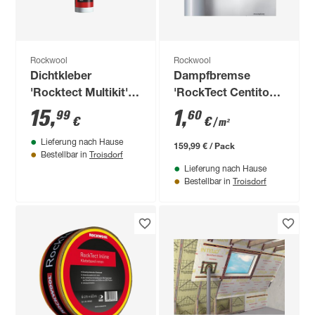
Rockwool
Rockwool
Dichtkleber
Dampfbremse
'Rocktect Multikit'
'RockTect Centitop'
310 ml
50 x 2 m
15
,
1
,
99
60
€
€
/ m²
Lieferung nach Hause
159,99 € / Pack
Troisdorf
Bestellbar in
Lieferung nach Hause
Troisdorf
Bestellbar in