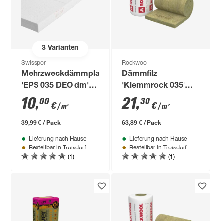
3
Varianten
Swisspor
Rockwool
Mehrzweckdämmplatte
Dämmfilz
'EPS 035 DEO dm'
'Klemmrock 035'
1000 x 500 x 60 mm
300 x 100 x 16 cm
10
,
21
,
00
30
€
€
/ m²
/ m²
39,99 € / Pack
63,89 € / Pack
Lieferung nach Hause
Lieferung nach Hause
Troisdorf
Troisdorf
Bestellbar in
Bestellbar in
(1)
(1)