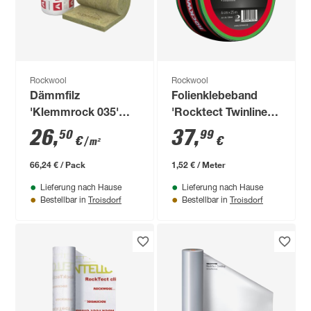
Rockwool
Rockwool
Dämmfilz
Folienklebeband
'Klemmrock 035'
'Rocktect Twinline' 6
250 x 100 x 20 cm
cm x 25 m dehnbar,
26
,
37
,
50
99
€
€
/ m²
innen/außen
66,24 € / Pack
1,52 € / Meter
Lieferung nach Hause
Lieferung nach Hause
Troisdorf
Troisdorf
Bestellbar in
Bestellbar in