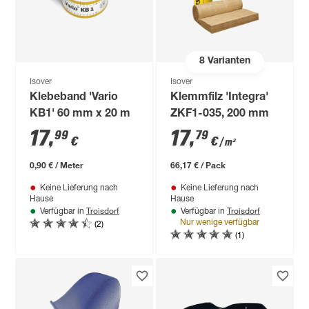
8
Varianten
Isover
Isover
Klebeband 'Vario
Klemmfilz 'Integra'
KB1' 60 mm x 20 m
ZKF1-035, 200 mm
17
,
17
,
99
79
€
€
/ m²
0,90 € / Meter
66,17 € / Pack
Keine Lieferung nach
Keine Lieferung nach
Hause
Hause
Troisdorf
Troisdorf
Verfügbar in
Verfügbar in
(2)
Nur wenige verfügbar
(1)