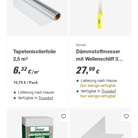
Isover
Tapetenisolierfolie
Dämmstoffmesser
2,5 m²
mit Wellenschliff 300
mm
6
,
27
,
32
99
€
€
/ m²
Lieferung nach Hause
15,79 € / Pack
Nur wenige verfügbar
Troisdorf
Verfügbar in
Lieferung nach Hause
Nur wenige verfügbar
Troisdorf
Verfügbar in