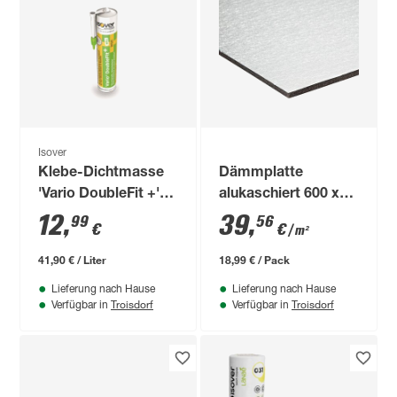
Isover
Klebe-Dichtmasse
Dämmplatte
'Vario DoubleFit +'
alukaschiert 600 x
310 ml
800 x 10 mm
12
,
39
,
99
56
€
€
/ m²
41,90 € / Liter
18,99 € / Pack
Lieferung nach Hause
Lieferung nach Hause
Troisdorf
Troisdorf
Verfügbar in
Verfügbar in