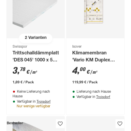
2
Varianten
Swisspor
Isover
Trittschalldämmplatte
Klimamembran
'DES 045' 1000 x 500
'Vario KM Duplex
x 30 mm
UV' 30 m²
3
,
4
,
78
00
€
€
/ m²
/ m²
1,89 € / Pack
119,99 € / Pack
Keine Lieferung nach
Lieferung nach Hause
Troisdorf
Hause
Verfügbar in
Troisdorf
Verfügbar in
Nur wenige verfügbar
Bestseller