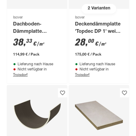
2
Varianten
Isover
Isover
Dachboden-
Deckendämmplatte
Dämmplatte
'Topdec DP 1' weiß
'Topdec Loft' 6 x
1250 x 625 x 60 mm
38
,
28
,
33
00
€
€
/ m²
/ m²
62,5 x 120 cm
114,99 € / Pack
175,00 € / Pack
Lieferung nach Hause
Lieferung nach Hause
Nicht verfügbar in
Nicht verfügbar in
Troisdorf
Troisdorf