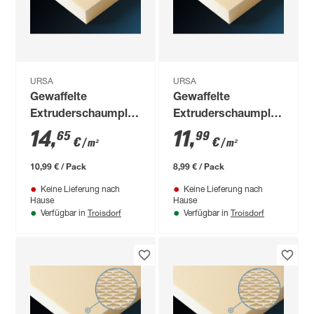
URSA
URSA
Gewaffelte
Gewaffelte
Extruderschaumplatte
Extruderschaumplatte
'URSA XPS D N-III-
'URSA XPS D N-III-
14
,
11
,
65
99
€
€
/ m²
/ m²
PZ-I' 60 x 125 x 6 cm
PZ-I' 60 x 125 x 5 cm
10,99 € / Pack
8,99 € / Pack
Keine Lieferung nach
Keine Lieferung nach
Hause
Hause
Troisdorf
Troisdorf
Verfügbar in
Verfügbar in