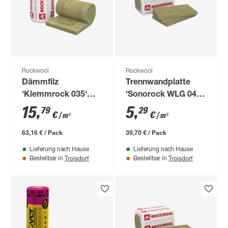
Rockwool
Rockwool
Dämmfilz
Trennwandplatte
'Klemmrock 035'
'Sonorock WLG 040'
400 x 100 x 12 cm
100 x 62,5 x 5 cm, 12
15
,
5
,
79
29
€
€
/ m²
/ m²
Stück
63,16 € / Pack
39,70 € / Pack
Lieferung nach Hause
Lieferung nach Hause
Troisdorf
Troisdorf
Bestellbar in
Bestellbar in