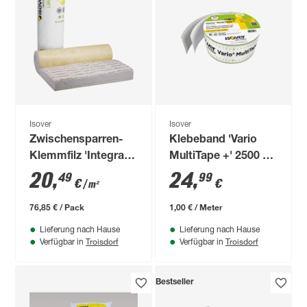
Isover
Isover
Zwischensparren-
Klebeband 'Vario
Klemmfilz 'Integra
MultiTape +' 2500 x
ZKF 1-031'
6 cm
20
,
24
,
49
99
€
€
/ m²
vlieskaschiert für
das Steildach 160
76,85 € / Pack
1,00 € / Meter
mm
Lieferung nach Hause
Lieferung nach Hause
Troisdorf
Troisdorf
Verfügbar in
Verfügbar in
Bestseller