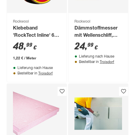
Rockwool
Rockwool
Klebeband
Dämmstoffmesser
'RockTect Inline' 6
mit Wellenschliff,
cm x 40 m, innen
Klingenlänge 30 cm
48
,
24
,
99
99
€
€
Lieferung nach Hause
1,22 € / Meter
Troisdorf
Bestellbar in
Lieferung nach Hause
Troisdorf
Bestellbar in