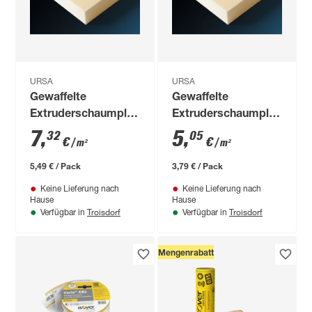
URSA
URSA
Gewaffelte
Gewaffelte
Extruderschaumplatte
Extruderschaumplatte
'URSA XPS D N-III-
'URSA XPS D N-III-
7
,
5
,
32
05
€
€
/ m²
/ m²
PZ-I' 60 x 125 x 3 cm
PZ-I' 60 x 125 x 2 cm
5,49 € / Pack
3,79 € / Pack
Keine Lieferung nach
Keine Lieferung nach
Hause
Hause
Troisdorf
Troisdorf
Verfügbar in
Verfügbar in
Mengenrabatt