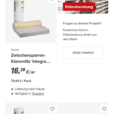
Videoberatung
Fragen zu deinem Projekt?
Kostenlose Sofort-
Videoberatung direkt aus
dem Markt.
Isover
Jetzt starten
Zwischensparren-
Klemmfilz 'Integra
ZKF 1-031'
16
,
29
€
/ m²
vlieskaschiert für
das Steildach 120
79,42 € / Pack
mm
Lieferung nach Hause
Troisdorf
Verfügbar in