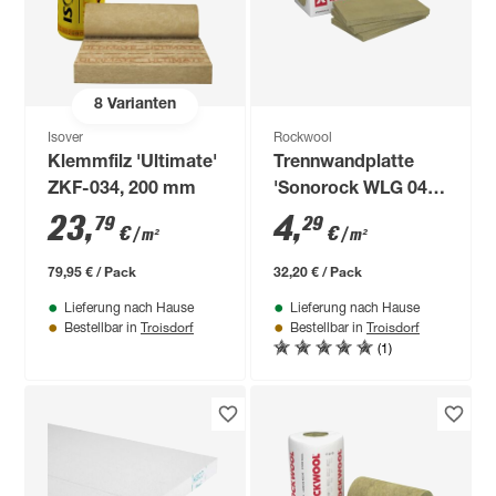
8
Varianten
Isover
Rockwool
Klemmfilz 'Ultimate'
Trennwandplatte
ZKF-034, 200 mm
'Sonorock WLG 040'
100 x 62,5 x 4 cm, 12
23
,
4
,
79
29
€
€
/ m²
/ m²
Stück
79,95 € / Pack
32,20 € / Pack
Lieferung nach Hause
Lieferung nach Hause
Troisdorf
Troisdorf
Bestellbar in
Bestellbar in
(1)