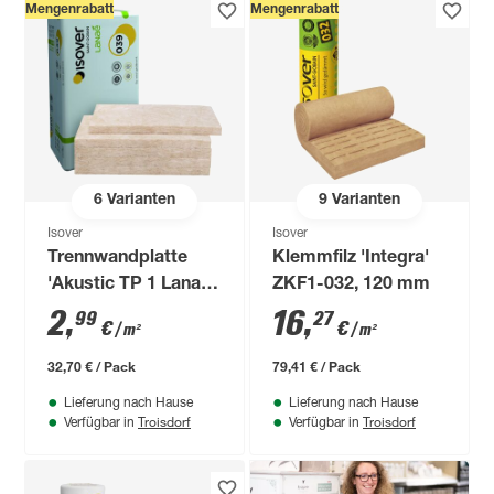
Mengenrabatt
Mengenrabatt
6
Varianten
9
Varianten
Isover
Isover
Trennwandplatte
Klemmfilz 'Integra'
'Akustic TP 1 Lanaé'
ZKF1-032, 120 mm
40 mm
2
,
16
,
99
27
€
€
/ m²
/ m²
32,70 € / Pack
79,41 € / Pack
Lieferung nach Hause
Lieferung nach Hause
Troisdorf
Troisdorf
Verfügbar in
Verfügbar in