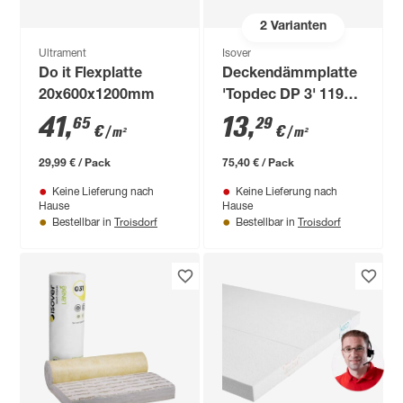
2
Varianten
Ultrament
Isover
Do it Flexplatte
Deckendämmplatte
20x600x1200mm
'Topdec DP 3' 1194 x
594 x 50 mm
41
,
13
,
65
29
€
€
/ m²
/ m²
29,99 € / Pack
75,40 € / Pack
Keine Lieferung nach
Keine Lieferung nach
Hause
Hause
Troisdorf
Troisdorf
Bestellbar in
Bestellbar in