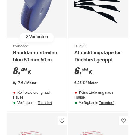
2
Varianten
Swisspor
BRAVO
Randdämmstreifen
Abdichtungstape für
blau 80 mm 50 m
Dachfirst gerippt
8
,
6
,
49
99
€
€
0,17 € / Meter
6,35 € / Meter
Keine Lieferung nach
Keine Lieferung nach
Hause
Hause
Troisdorf
Troisdorf
Verfügbar in
Verfügbar in