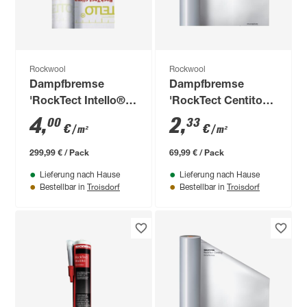
Rockwool
Rockwool
Dampfbremse
Dampfbremse
'RockTect Intello®
'RockTect Centitop'
climate Plus' 50 x
15 x 2 m
4
,
2
,
00
33
€
€
/ m²
/ m²
1,5 m
299,99 € / Pack
69,99 € / Pack
Lieferung nach Hause
Lieferung nach Hause
Troisdorf
Troisdorf
Bestellbar in
Bestellbar in