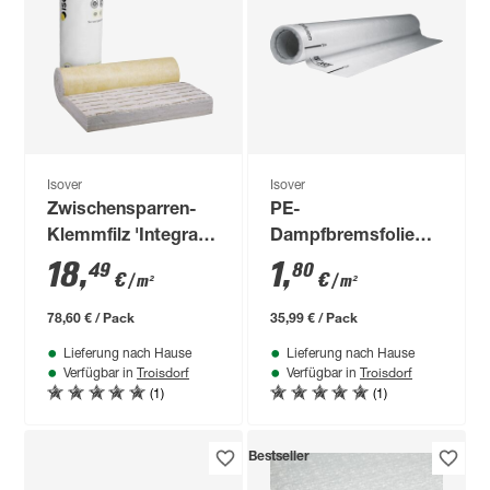
Isover
Isover
Zwischensparren-
PE-
Klemmfilz 'Integra
Dampfbremsfolie
ZKF 1-031'
'Difunorm' 1000 x
18
,
1
,
49
80
€
€
/ m²
/ m²
vlieskaschiert für
200 cm
das Steildach 140
78,60 € / Pack
35,99 € / Pack
mm
Lieferung nach Hause
Lieferung nach Hause
Troisdorf
Troisdorf
Verfügbar in
Verfügbar in
(1)
(1)
Bestseller