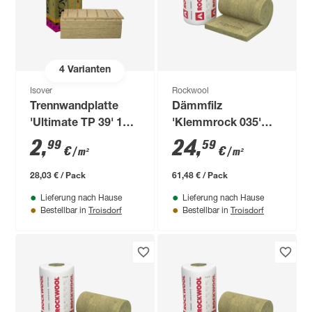
4
Varianten
Isover
Rockwool
Trennwandplatte
Dämmfilz
'Ultimate TP 39' 12
'Klemmrock 035'
Stück
250 x 100 x 18 cm
2
,
24
,
99
59
€
€
/ m²
/ m²
28,03 € / Pack
61,48 € / Pack
Lieferung nach Hause
Lieferung nach Hause
Troisdorf
Troisdorf
Bestellbar in
Bestellbar in