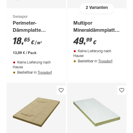
2
Varianten
Swisspor
Perimeter-
Multipor
Dämmplatte
Mineraldämmplatten
'EPS035PW' 1250 x
600 x 390 x 100 mm
18
,
49
,
65
99
€
€
/ m²
600 x 80 mm
4 Stück
Keine Lieferung nach
13,99 € / Pack
Hause
Troisdorf
Bestellbar in
Keine Lieferung nach
Hause
Troisdorf
Bestellbar in