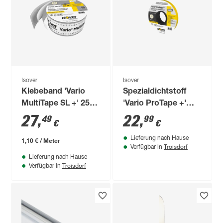
Isover
Isover
Klebeband 'Vario
Spezialdichtstoff
MultiTape SL +' 2500
'Vario ProTape +'
x 6 cm
1250 x 2,4 cm
27
,
22
,
49
99
€
€
Lieferung nach Hause
1,10 € / Meter
Troisdorf
Verfügbar in
Lieferung nach Hause
Troisdorf
Verfügbar in