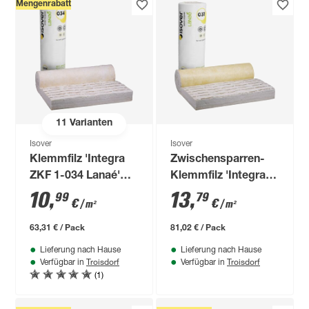
Mengenrabatt
11
Varianten
Isover
Isover
Klemmfilz 'Integra
Zwischensparren-
ZKF 1-034 Lanaé'
Klemmfilz 'Integra
120 mm
ZKF 1-031'
10
,
13
,
99
79
€
€
/ m²
/ m²
vlieskaschiert für
das Steildach 100
63,31 € / Pack
81,02 € / Pack
mm
Lieferung nach Hause
Lieferung nach Hause
Troisdorf
Troisdorf
Verfügbar in
Verfügbar in
(1)