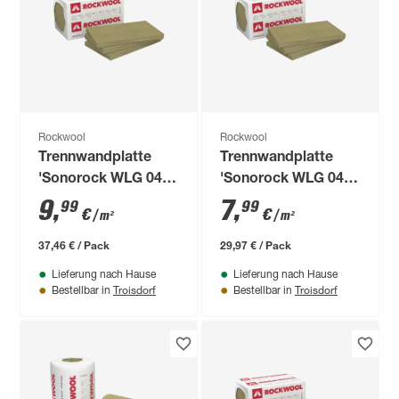
Rockwool
Rockwool
Trennwandplatte
Trennwandplatte
'Sonorock WLG 040'
'Sonorock WLG 040'
100 x 62,5 x 10 cm, 6
100 x 62,5 x 8 cm, 6
9
,
7
,
99
99
€
€
/ m²
/ m²
Stück
Stück
37,46 € / Pack
29,97 € / Pack
Lieferung nach Hause
Lieferung nach Hause
Troisdorf
Troisdorf
Bestellbar in
Bestellbar in