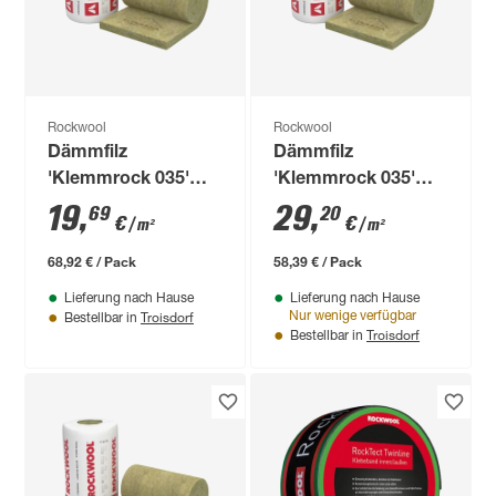
Rockwool
Rockwool
Dämmfilz
Dämmfilz
'Klemmrock 035'
'Klemmrock 035'
350 x 100 x 14 cm
200 x 100 x 22 cm
19
,
29
,
69
20
€
€
/ m²
/ m²
68,92 € / Pack
58,39 € / Pack
Lieferung nach Hause
Lieferung nach Hause
Troisdorf
Nur wenige verfügbar
Bestellbar in
Troisdorf
Bestellbar in