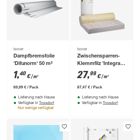
Isover
Isover
Dampfbremsfolie
Zwischensparren-
'Difunorm' 50 m²
Klemmfilz 'Integra
ZKF 1-031'
1
,
27
,
40
99
€
€
/ m²
/ m²
vlieskaschiert für
das Steildach 200
69,99 € / Pack
87,47 € / Pack
mm
Lieferung nach Hause
Lieferung nach Hause
Troisdorf
Troisdorf
Verfügbar in
Verfügbar in
Nur wenige verfügbar