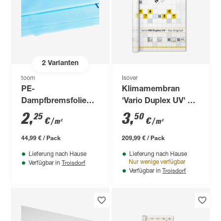
2
Varianten
toom
Isover
PE-
Klimamembran
Dampfbremsfolie
'Vario Duplex UV' 60
200 g/m² blau 4 x 5
m²
2
,
3
,
25
50
€
€
/ m²
/ m²
m
44,99 € / Pack
209,99 € / Pack
Lieferung nach Hause
Lieferung nach Hause
Troisdorf
Nur wenige verfügbar
Verfügbar in
Troisdorf
Verfügbar in