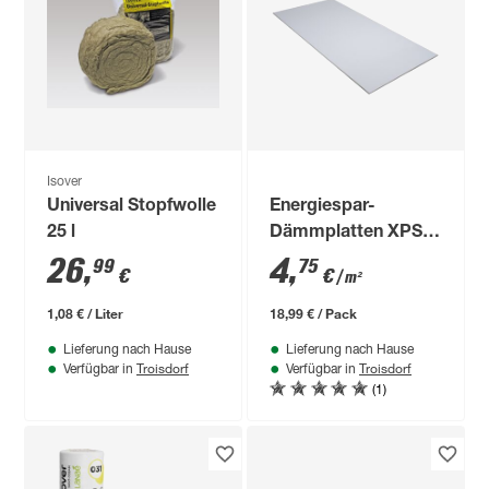
Isover
Universal Stopfwolle
Energiespar-
25 l
Dämmplatten XPS 4
mm 8 Stück
26
,
4
,
99
75
€
€
/ m²
1,08 € / Liter
18,99 € / Pack
Lieferung nach Hause
Lieferung nach Hause
Troisdorf
Troisdorf
Verfügbar in
Verfügbar in
(1)