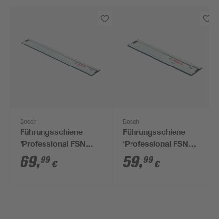
Bosch
Bosch
Führungsschiene
Führungsschiene
'Professional FSN
'Professional FSN
1100'
800'
69
,
59
,
99
99
€
€