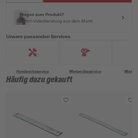
Fragen zum Produkt?
Sofort-Videoberatung aus dem Markt
Unsere passenden Services
Handwerksservice
Mietgeräteservice
Miettra
Häufig dazu gekauft