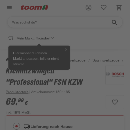
Mein Markt:
Troisdorf
✕
Hier kannst du deinen
, falls er nicht
Markt anpassen
/
Werkstatt & Maschinen
/
Handwerkzeuge
/
Spannwerkzeuge
/
K
stimmt.
Klemmzwingen
"Professional" FSN KZW
Produktdetails
| Artikelnummer
:
1501185
69
,
99
€
inkl. 19% MwSt.
Lieferung nach Hause