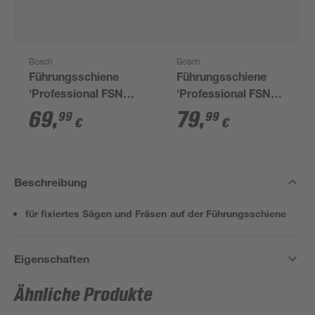
Bosch
Bosch
Führungsschiene
Führungsschiene
'Professional FSN
'Professional FSN
1100'
1600'
69
,
79
,
99
99
€
€
Beschreibung
für fixiertes Sägen und Fräsen auf der Führungsschiene
Eigenschaften
Ähnliche Produkte