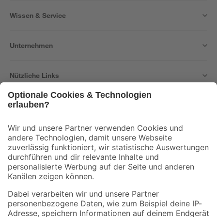
Wissen & Service
Unternehmen
Nützliche Links
Bleib auf dem Laufenden mit unserem Newsletter
Der toom Newsletter: Keine Angebote und Aktionen mehr verpassen!
Zur Newsletter Anmeldung
Folge uns