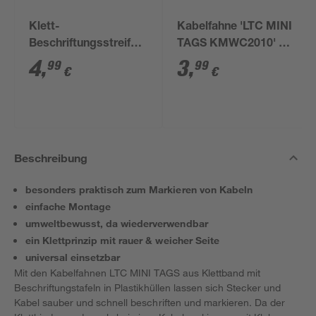
Klett-
Kabelfahne 'LTC MINI
Beschriftungsstreifen
TAGS KMWC2010' 9 x
'KMBS3010' 9 x 1,2 x
1,2 x 0,2 cm 10 Stück
4
,
3
,
99
99
€
€
0,2 cm 10 Stück
Beschreibung
besonders praktisch zum Markieren von Kabeln
einfache Montage
umweltbewusst, da wiederverwendbar
ein Klettprinzip mit rauer & weicher Seite
universal einsetzbar
Mit den Kabelfahnen LTC MINI TAGS aus Klettband mit
Beschriftungstafeln in Plastikhüllen lassen sich Stecker und
Kabel sauber und schnell beschriften und markieren. Da der