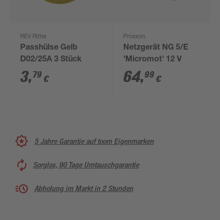
REV Ritter
Proxxon
Passhülse Gelb
Netzgerät NG 5/E
D02/25A 3 Stück
'Micromot' 12 V
3
,
64
,
79
99
€
€
5 Jahre Garantie auf toom Eigenmarken
Sorglos, 90 Tage Umtauschgarantie
Abholung im Markt in 2 Stunden