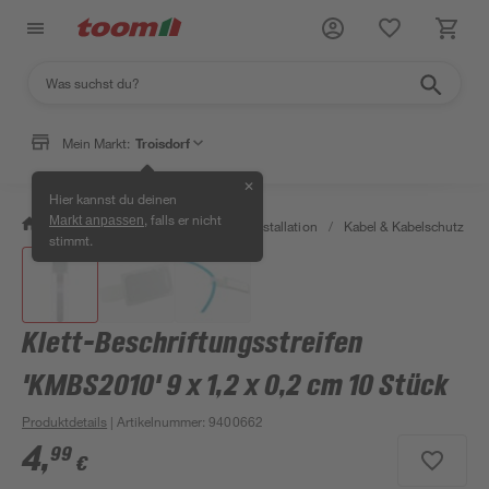
Mein Markt:
Troisdorf
✕
Hier kannst du deinen
, falls er nicht
Markt anpassen
/
Bauen & Renovieren
/
Elektroinstallation
/
Kabel & Kabelschutz
/
stimmt.
Klett-Beschriftungsstreifen
'KMBS2010' 9 x 1,2 x 0,2 cm 10 Stück
Produktdetails
| Artikelnummer
:
9400662
4
,
99
€