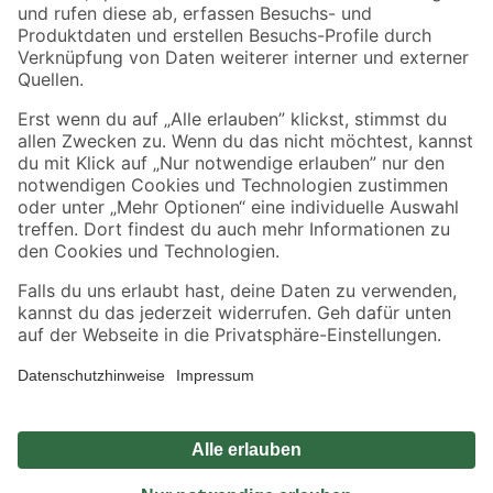
Zahlungsarten
Versandarten
Sicher einkaufen
Jetzt die toom-App herunterladen
Alle Preisangaben in EUR inkl. gesetzl. MwSt.. Die dargestellten Angebote sind unter
Umständen nicht in allen Märkten verfügbar. Die angegebenen Verfügbarkeiten beziehen
sich auf den unter "Mein Markt" ausgewählten toom Baumarkt. Alle Angebote und
Produkte nur solange der Vorrat reicht.
*Paketversand ab 59 € versandkostenfrei, gilt nicht für Artikel mit Speditionsversand, hier
fallen zusätzliche Versandkosten an.
Datenschutz
Privatsphäre
Impressum
AGB
Nutzungsbedingungen
Widerrufsrecht
Vertrag widerrufen