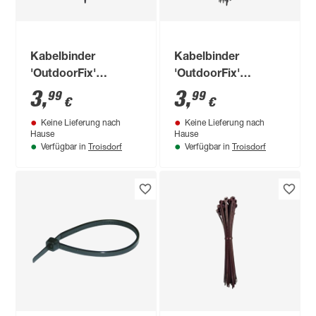
Kabelbinder
Kabelbinder
'OutdoorFix'
'OutdoorFix'
schwarz 200 x 4,6
anthrazitgrau 200 x
3
,
3
,
99
99
€
€
mm 50 Stück
4,6 mm 50 Stück
Keine Lieferung nach
Keine Lieferung nach
Hause
Hause
Troisdorf
Troisdorf
Verfügbar in
Verfügbar in