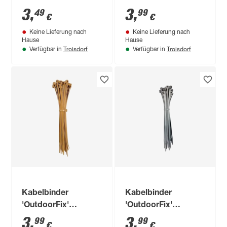
aluminiumfarben 150
200 x 4,6 mm 50
3
,
3
,
49
99
€
€
x 3,6 mm 50 Stück
Stück
Keine Lieferung nach
Keine Lieferung nach
Hause
Hause
Troisdorf
Troisdorf
Verfügbar in
Verfügbar in
Kabelbinder
Kabelbinder
'OutdoorFix'
'OutdoorFix'
bambus dunkel 200
aluminiumfarben 200
3
,
3
,
99
99
€
€