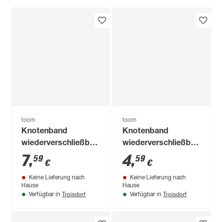
toom
toom
Knotenband
Knotenband
wiederverschließbar
wiederverschließbar
weiß 180 mm 100
weiß 120 mm 100
7
,
4
,
59
59
€
€
Stück
Stück
Keine Lieferung nach
Keine Lieferung nach
Hause
Hause
Troisdorf
Troisdorf
Verfügbar in
Verfügbar in