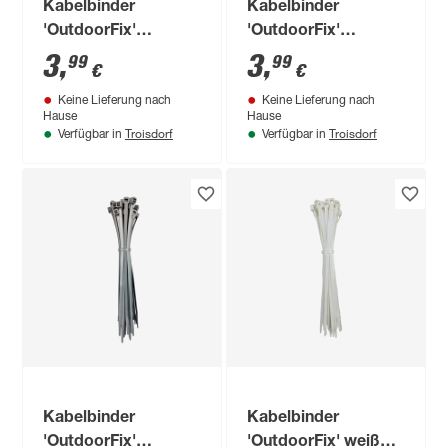
Kabelbinder
Kabelbinder
'OutdoorFix'
'OutdoorFix'
weidenholz dunkel
moosgrün 200 x 3,6
3
,
3
,
99
99
€
€
200 x 4,6 mm 50
mm 50 Stück
Keine Lieferung nach
Keine Lieferung nach
Stück
Hause
Hause
Troisdorf
Troisdorf
Verfügbar in
Verfügbar in
Kabelbinder
Kabelbinder
'OutdoorFix'
'OutdoorFix' weiß