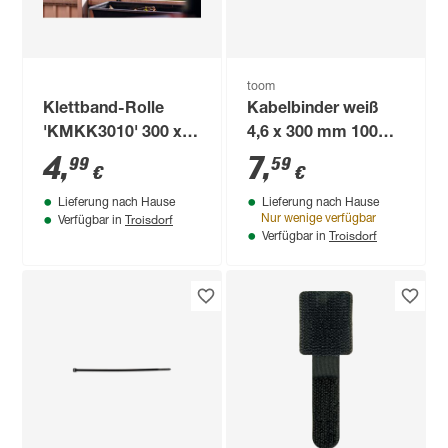
toom
Klettband-Rolle
Kabelbinder weiß
'KMKK3010' 300 x
4,6 x 300 mm 100
1,2 x 0,2 cm
Stück
4
,
7
,
99
59
€
€
Lieferung nach Hause
Lieferung nach Hause
Troisdorf
Nur wenige verfügbar
Verfügbar in
Troisdorf
Verfügbar in