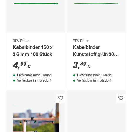
REV Ritter
REV Ritter
Kabelbinder 150 x
Kabelbinder
3,6 mm 100 Stück
Kunststoff grün 300
x 4,8 mm 25 Stück
4
,
3
,
99
49
€
€
Lieferung nach Hause
Lieferung nach Hause
Troisdorf
Troisdorf
Verfügbar in
Verfügbar in