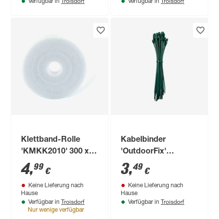
Troisdorf
Troisdorf
Verfügbar in
Verfügbar in
Klettband-Rolle
Kabelbinder
'KMKK2010' 300 x
'OutdoorFix'
1,2 x 0,2 cm
moosgrün 150 x 3,6
4
,
3
,
99
49
€
€
mm 50 Stück
Keine Lieferung nach
Keine Lieferung nach
Hause
Hause
Troisdorf
Troisdorf
Verfügbar in
Verfügbar in
Nur wenige verfügbar