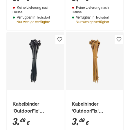
x 4,6 mm 50 Stück
x 4,6mm 50 Stück
Keine Lieferung nach
Keine Lieferung nach
Hause
Hause
Troisdorf
Troisdorf
Verfügbar in
Verfügbar in
Nur wenige verfügbar
Nur wenige verfügbar
Kabelbinder
Kabelbinder
'OutdoorFix'
'OutdoorFix'
anthrazitgrau 150 x
bambus dunkel 150
3
,
3
,
49
49
€
€
3,6 mm 50 Stück
x 3,6 mm 50 Stück