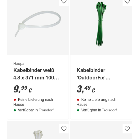
Haupa
Kabelbinder weiß
Kabelbinder
4,8 x 371 mm 100
'OutdoorFix'
Stück
laubgrün 150 x 3,6
9
,
3
,
99
49
€
€
mm 50 Stück
Keine Lieferung nach
Keine Lieferung nach
Hause
Hause
Troisdorf
Troisdorf
Verfügbar in
Verfügbar in