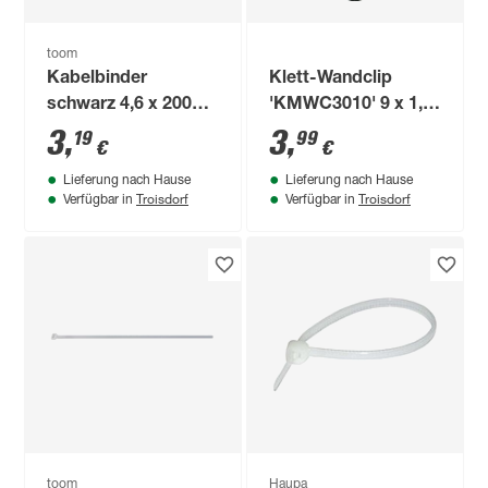
toom
Kabelbinder
Klett-Wandclip
schwarz 4,6 x 200
'KMWC3010' 9 x 1,2
mm 25 Stück
x 0,2 cm 10 Stück
3
,
3
,
19
99
€
€
Lieferung nach Hause
Lieferung nach Hause
Troisdorf
Troisdorf
Verfügbar in
Verfügbar in
toom
Haupa