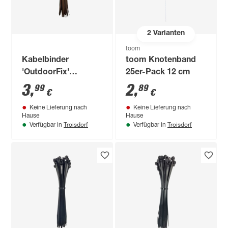
2
Varianten
toom
Kabelbinder
toom Knotenband
'OutdoorFix'
25er-Pack 12 cm
weidenholz hell 200
3
,
2
,
99
89
€
€
x 4,6 mm 50 Stück
Keine Lieferung nach
Keine Lieferung nach
Hause
Hause
Troisdorf
Troisdorf
Verfügbar in
Verfügbar in