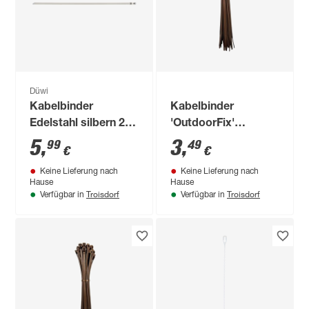
Düwi
Kabelbinder
Kabelbinder
Edelstahl silbern 200
'OutdoorFix'
x 4,4 mm 10 Stück
weidenholz hell 150
5
,
3
,
99
49
€
€
x 3,6 mm 50 Stück
Keine Lieferung nach
Keine Lieferung nach
Hause
Hause
Troisdorf
Troisdorf
Verfügbar in
Verfügbar in