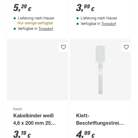
KMWC2010' 9 x 1,2
5
,
3
,
29
99
€
€
x 0,2 cm 10 Stück
Lieferung nach Hause
Lieferung nach Hause
Troisdorf
Nur wenige verfügbar
Verfügbar in
Troisdorf
Verfügbar in
toom
Kabelbinder weiß
Klett-
4,6 x 200 mm 25
Beschriftungsstreifen
Stück
'KMBS2010' 9 x 1,2 x
3
,
4
,
19
99
€
€