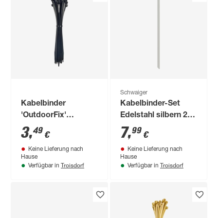
Schwaiger
Kabelbinder
Kabelbinder-Set
'OutdoorFix'
Edelstahl silbern 25
schwarz 150 x 3,6
cm 10 Stück
3
,
7
,
49
99
€
€
mm 50 Stück
Keine Lieferung nach
Keine Lieferung nach
Hause
Hause
Troisdorf
Troisdorf
Verfügbar in
Verfügbar in