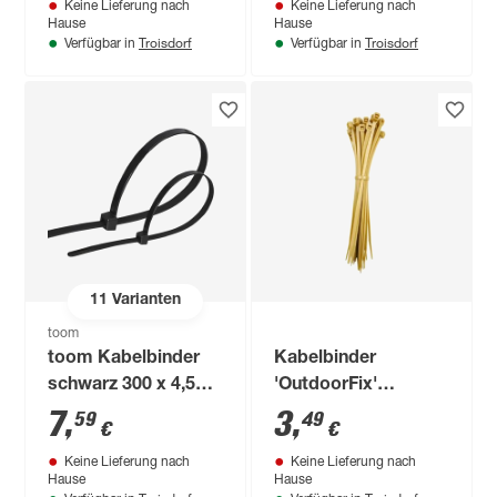
Keine Lieferung nach
Keine Lieferung nach
Hause
Hause
Troisdorf
Troisdorf
Verfügbar in
Verfügbar in
11
Varianten
toom
toom Kabelbinder
Kabelbinder
schwarz 300 x 4,5
'OutdoorFix'
mm 100 Stück
bambus hell 150 x
7
,
3
,
59
49
€
€
3,6 mm 50 Stück
Keine Lieferung nach
Keine Lieferung nach
Hause
Hause