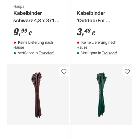
Haupa
Kabelbinder
Kabelbinder
schwarz 4,8 x 371
'OutdoorFix'
mm 100 Stück
weidenholz dunkel
9
,
3
,
99
49
€
€
150 x 3,6 mm 50
Keine Lieferung nach
Keine Lieferung nach
Stück
Hause
Hause
Troisdorf
Troisdorf
Verfügbar in
Verfügbar in