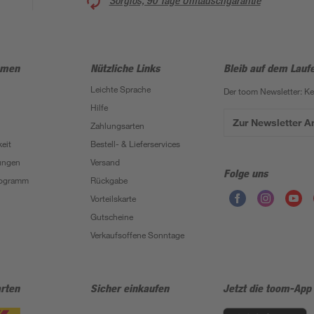
Sorglos, 90 Tage Umtauschgarantie
hmen
Nützliche Links
Bleib auf dem Lauf
Leichte Sprache
Der toom Newsletter: K
Hilfe
Zur Newsletter 
Zahlungsarten
eit
Bestell- & Lieferservices
ungen
Versand
Folge uns
Programm
Rückgabe
Vorteilskarte
Gutscheine
Verkaufsoffene Sonntage
rten
Sicher einkaufen
Jetzt die toom-App