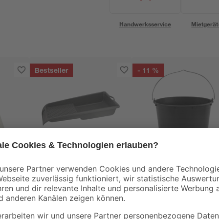
Handwerksservice
Mietgerät
Bestseller
- 11 %
B1
Farbwanne Kunststoff
Baueimer 12 l
grau 15 x 32 cm
5 m
2
,
1
,
69
49
€
€
1,69 €