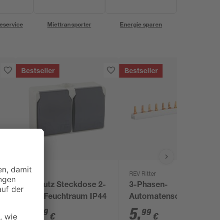
eservice
Miettransporter
Energie sparen
Bestseller
Bestseller
REV Ritter
Aufputz Steckdose 2-
3-Phasen-
fach Feuchtraum IP44
Automatenschiene
5
,
5
,
99
99
€
€