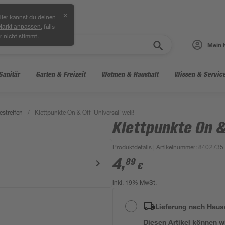
✕
ier kannst du deinen
, falls
Markt anpassen
r nicht stimmt.
Mein 
Sanitär
Garten & Freizeit
Wohnen & Haushalt
Wissen & Servic
streifen
/
Klettpunkte On & Off 'Universal' weiß
Klettpunkte On &
Produktdetails
| Artikelnummer
:
8402735
4
,
89
€
inkl. 19% MwSt.
Lieferung nach Haus
Diesen Artikel können wir