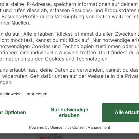
Mit den On & Off 'Universal' Kle
anderen befestigt werden. Verwende
n werden
Fernbedienung Ihres Fernsehers. 
Durchmesser von 1,6 cm. Sie erhal