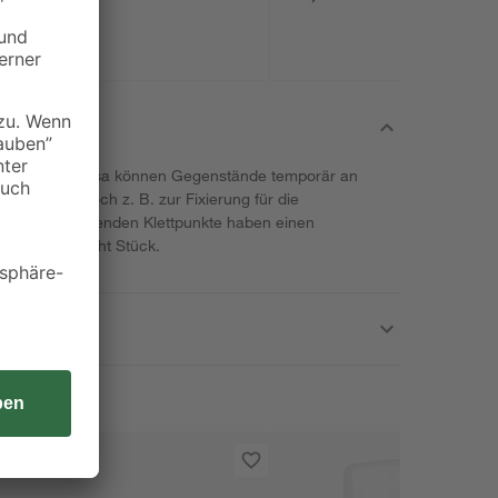
ttpunkten von tesa können Gegenstände temporär an
n Sie sie doch z. B. zur Fixierung für die
Die selbstklebenden Klettpunkte haben einen
ten gleich acht Stück.