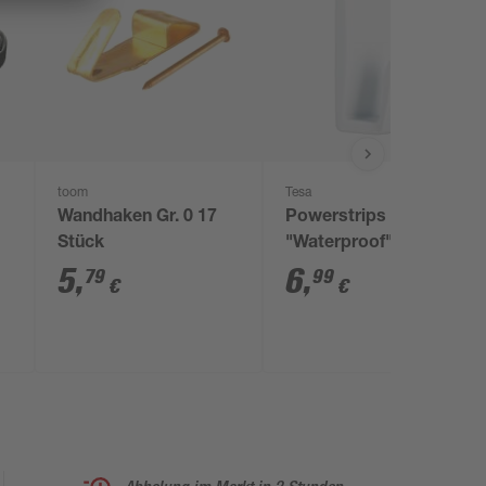
toom
Tesa
'
Wandhaken Gr. 0 17
Powerstrips Haken
Stück
"Waterproof" weiß
5
,
6
,
79
99
€
€