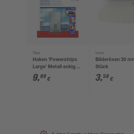
Tesa
toom
Haken 'Powerstrips
Bilderösen 30 m
Large' Metall eckig
Stück
selbstklebend
9
,
3
,
99
59
€
€