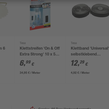
Tesa
Tesa
m 6
Klettstreifen 'On & Off
Klettband 'Universal
Extra Strong' 10 x 5
selbstklebend
cm 2 Stück
schwarz
6
,
12
,
99
29
€
€
34,95 € / Meter
4,92 € / Meter