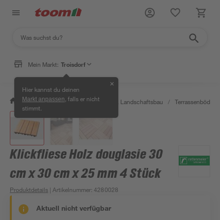
Mein Markt:
Troisdorf
✕
Hier kannst du deinen
, falls er nicht
Markt anpassen
/
Garten & Freizeit
/
Gartenbau & Landschaftsbau
/
Terrassenböden 
stimmt.
Klickfliese Holz douglasie 30
cm x 30 cm x 25 mm 4 Stück
Produktdetails
| Artikelnummer
:
4280028
Aktuell nicht verfügbar