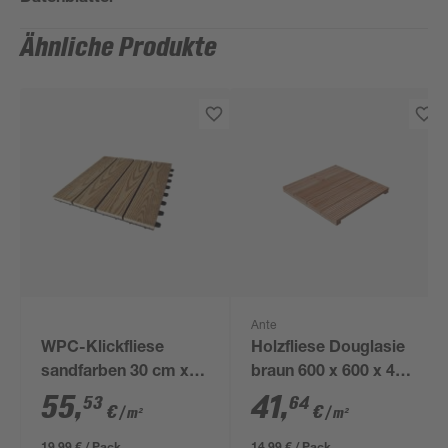
Ähnliche Produkte
Ante
WPC-Klickfliese
Holzfliese Douglasie
sandfarben 30 cm x
braun 600 x 600 x 49
30 cm x 22 mm 4
mm
55
,
41
,
53
64
€
€
/ m²
/ m²
Stück
19,99 € / Pack
14,99 € / Pack