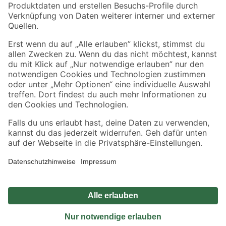
Sicher einkaufen
Jetzt die toom-App herunterladen
Alle Preisangaben in EUR inkl. gesetzl. MwSt.. Die dargestellten Angebote sind unter
Umständen nicht in allen Märkten verfügbar. Die angegebenen Verfügbarkeiten beziehen
sich auf den unter "Mein Markt" ausgewählten toom Baumarkt. Alle Angebote und
Produkte nur solange der Vorrat reicht.
*Paketversand ab 59 € versandkostenfrei, gilt nicht für Artikel mit Speditionsversand, hier
fallen zusätzliche Versandkosten an.
Datenschutz
Privatsphäre
Impressum
AGB
Nutzungsbedingungen
Widerrufsrecht
Vertrag widerrufen
Barrierefreiheit