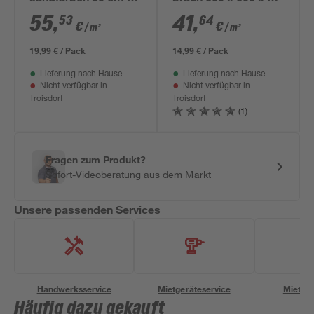
30 cm x 22 mm 4
mm
55
,
41
,
53
64
€
€
/ m²
/ m²
Stück
19,99 € / Pack
14,99 € / Pack
Lieferung nach Hause
Lieferung nach Hause
Nicht verfügbar in
Nicht verfügbar in
Troisdorf
Troisdorf
(1)
Fragen zum Produkt?
Sofort-Videoberatung aus dem Markt
Unsere passenden Services
Handwerksservice
Mietgeräteservice
Miettra
Häufig dazu gekauft