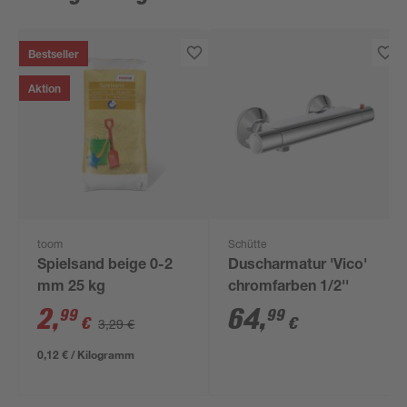
Bestseller
Aktion
toom
Schütte
Spielsand beige 0-2
Duscharmatur 'Vico'
mm 25 kg
chromfarben 1/2''
2
,
64
,
99
99
€
€
3,29 €
0,12 € / Kilogramm