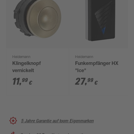
Heidemann
Heidemann
Klingelknopf
Funkempfänger HX
vernickelt
"Ice"
11
,
27
,
99
99
€
€
5 Jahre Garantie auf toom Eigenmarken