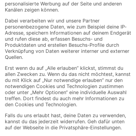
Folge uns
Zahlungsarten
Versandarten
Sicher einkaufen
Jetzt die toom-App herunterladen
Alle Preisangaben in EUR inkl. gesetzl. MwSt.. Die dargestellten Angebote sind unter
Umständen nicht in allen Märkten verfügbar. Die angegebenen Verfügbarkeiten beziehen
sich auf den unter "Mein Markt" ausgewählten toom Baumarkt. Alle Angebote und