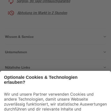
Sorglos, 90 Tage Umtauschgarantie
Abholung im Markt in 2 Stunden
Wissen & Service
Unternehmen
Nützliche Links
Bleib auf dem Laufenden mit unserem Newsletter
Der toom Newsletter: Keine Angebote und Aktionen mehr verpassen!
Zur Newsletter Anmeldung