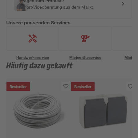
Fragen zum Produkt?
Sofort-Videoberatung aus dem Markt
Unsere passenden Services
Handwerksservice
Mietgeräteservice
Miettra
Häufig dazu gekauft
Bestseller
Bestseller