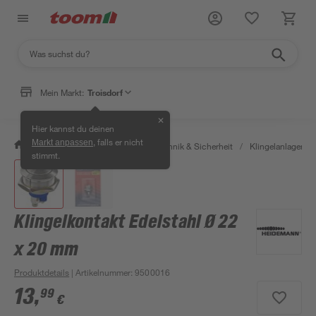
Mein Markt:
Troisdorf
✕
Hier kannst du deinen
, falls er nicht
Markt anpassen
/
Bauen & Renovieren
/
Haustechnik & Sicherheit
/
Klingelanlagen
/
stimmt.
Klingelkontakt Edelstahl Ø 22
x 20 mm
Produktdetails
| Artikelnummer
:
9500016
13
,
99
€