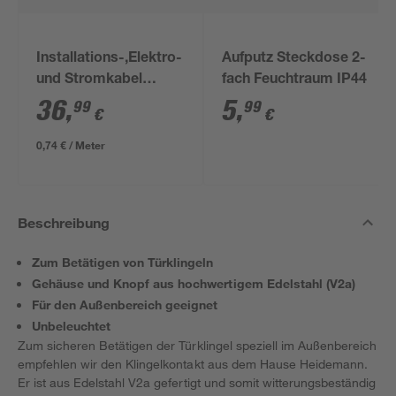
Installations-,Elektro-
Aufputz Steckdose 2-
und Stromkabel
fach Feuchtraum IP44
NYM-J 3x1,5mm² 50
36
,
5
,
99
99
€
€
m
0,74 € / Meter
Beschreibung
Zum Betätigen von Türklingeln
Gehäuse und Knopf aus hochwertigem Edelstahl (V2a)
Für den Außenbereich geeignet
Unbeleuchtet
Zum sicheren Betätigen der Türklingel speziell im Außenbereich
empfehlen wir den Klingelkontakt aus dem Hause Heidemann.
Er ist aus Edelstahl V2a gefertigt und somit witterungsbeständig