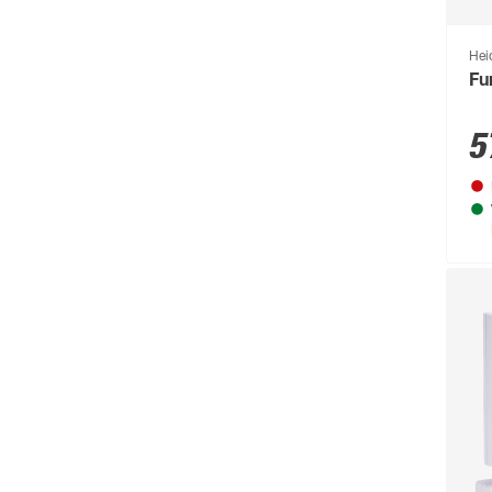
Hei
Fu
5