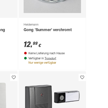
Heidemann
ong
Gong 'Summer' verchromt
12
,
99
€
Keine Lieferung nach Hause
Troisdorf
Verfügbar in
Nur wenige verfügbar