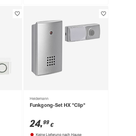
Heidemann
Funkgong-Set HX "Clip"
24
,
99
€
Keine Lieferung nach Hause