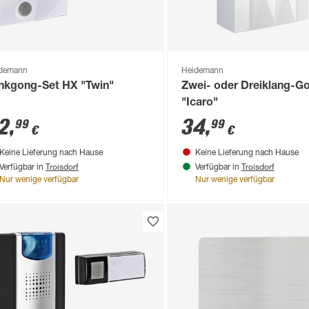
demann
Heidemann
nkgong-Set HX "Twin"
Zwei- oder Dreiklang-G
"Icaro"
2
,
34
,
99
99
€
€
Keine Lieferung nach Hause
Keine Lieferung nach Hause
Troisdorf
Troisdorf
Verfügbar in
Verfügbar in
Nur wenige verfügbar
Nur wenige verfügbar