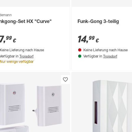
demann
nkgong-Set HX "Curve"
Funk-Gong 3-teilig
7
,
14
,
99
99
€
€
Keine Lieferung nach Hause
Keine Lieferung nach Hause
Troisdorf
Troisdorf
Verfügbar in
Verfügbar in
Nur wenige verfügbar