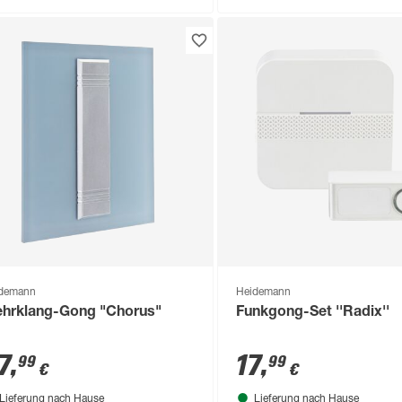
demann
Heidemann
hrklang-Gong "Chorus"
Funkgong-Set ''Radix''
7
,
17
,
99
99
€
€
Lieferung nach Hause
Lieferung nach Hause