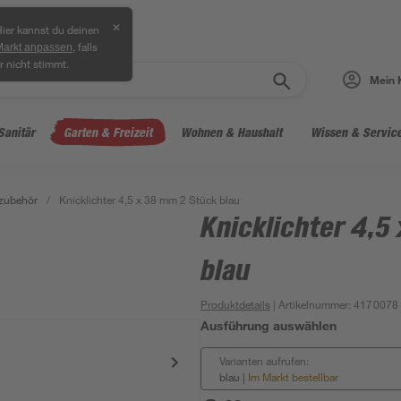
✕
ier kannst du deinen
, falls
Markt anpassen
r nicht stimmt.
Mein 
Sanitär
Garten & Freizeit
Wohnen & Haushalt
Wissen & Servic
zubehör
/
Knicklichter 4,5 x 38 mm 2 Stück blau
Knicklichter 4,5
blau
Produktdetails
| Artikelnummer
:
4170078
Ausführung auswählen
Varianten aufrufen:
blau
|
Im Markt bestellbar