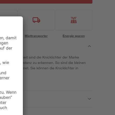
eservice
Miettransporter
Energie sparen
oder Dunkelheit sind die Knicklichter der Marke
ch aus der Distanz zu erkennen. So sind die kleinen
anzeiger geeignet. Sie können die Knicklichter in
n.