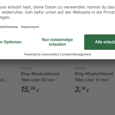
Proxxon
Proxxon
Ring-Maulschlüssel
Ring-Maulschlüssel
el 24
'Slim Line' 32 mm
'Slim Line' 11 mm
15
,
3
,
99
19
€
€