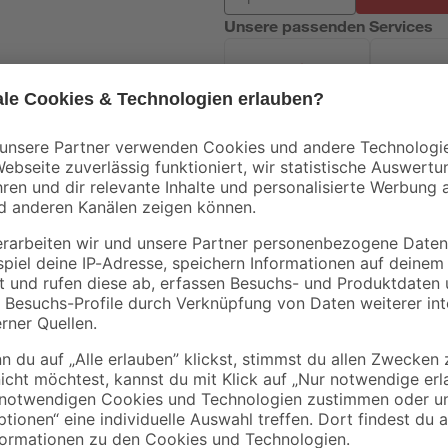
Unsere passenden Services
Handwerksservice
Mietgerät
Bei schlechten Wetterbedingungen 
Westline ideal, um Bewegungen au
Leuchtstäbe z. B. optimal als Biss
unterschiedlichen Farben erwerbe