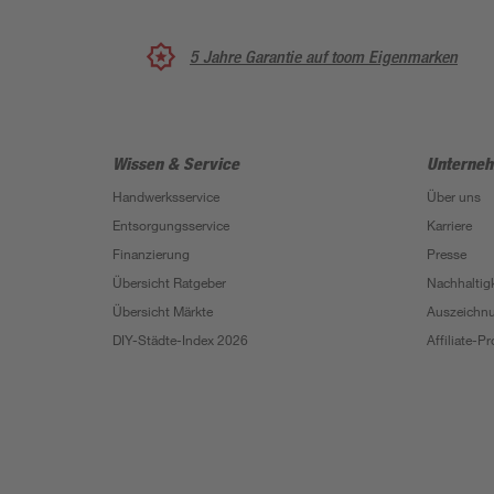
5 Jahre Garantie auf toom Eigenmarken
Wissen & Service
Unterne
Handwerksservice
Über uns
Entsorgungsservice
Karriere
Finanzierung
Presse
Übersicht Ratgeber
Nachhaltigk
Übersicht Märkte
Auszeichn
DIY-Städte-Index 2026
Affiliate-