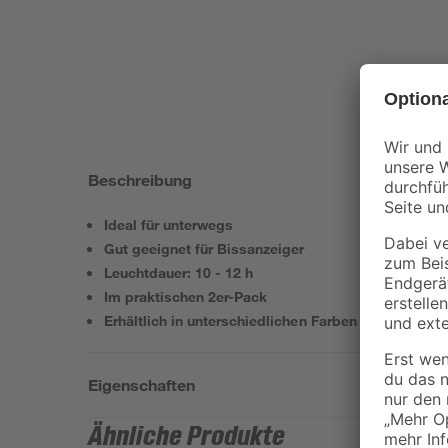
Beschreibung
Ideal für unterwegs
Gut geeignet für Bissanzeiger
Leuchtdauer: 10 - 12 h
Im praktischen 2er-Pack
Erhältlich in unterschiedlichen Farben
Eigenschaften
Ähnliche Produkte