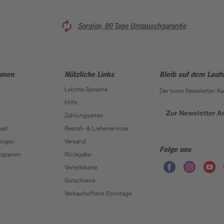
Sorglos, 90 Tage Umtauschgarantie
hmen
Nützliche Links
Bleib auf dem Lauf
Leichte Sprache
Der toom Newsletter: K
Hilfe
Zur Newsletter 
Zahlungsarten
eit
Bestell- & Lieferservices
ungen
Versand
Folge uns
Programm
Rückgabe
Vorteilskarte
Gutscheine
Verkaufsoffene Sonntage