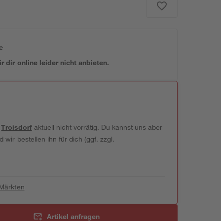
e
 dir online leider nicht anbieten.
t
Troisdorf
aktuell nicht vorrätig. Du kannst uns aber
wir bestellen ihn für dich (ggf. zzgl.
 Märkten
Artikel anfragen