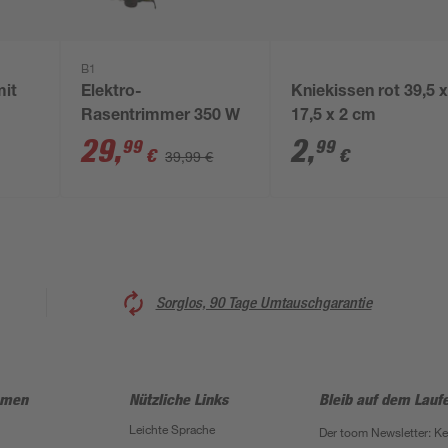
B1
mit
Elektro-
Kniekissen rot 39,5 
Rasentrimmer 350 W
17,5 x 2 cm
29
,
2
,
99
99
€
€
39,99 €
Sorglos, 90 Tage Umtauschgarantie
hmen
Nützliche Links
Bleib auf dem Lauf
Leichte Sprache
Der toom Newsletter: K