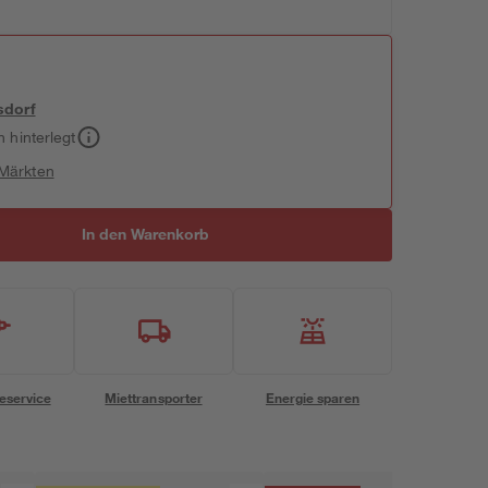
sdorf
h hinterlegt
 Märkten
In den Warenkorb
eservice
Miettransporter
Energie sparen