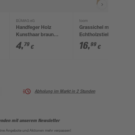
BÜMAG eG
toom
x
Handfeger Holz
Grassichel mit
Kunsthaar braun
Echtholzstiel
schwarz
4
,
16
,
79
99
€
€
Abholung im Markt in 2 Stunden
enden mit unserem Newsletter
eine Angebote und Aktionen mehr verpassen!