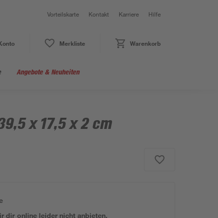
Vorteilskarte
Kontakt
Karriere
Hilfe
Konto
Merkliste
Warenkorb
e
Angebote & Neuheiten
39,5 x 17,5 x 2 cm
e
 dir online leider nicht anbieten.