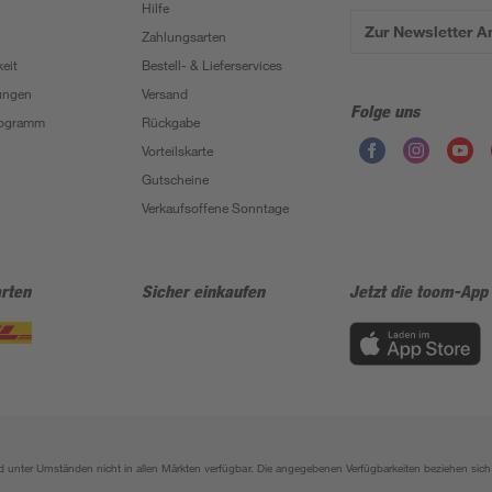
Hilfe
Zur Newsletter 
Zahlungsarten
eit
Bestell- & Lieferservices
ungen
Versand
Folge uns
Programm
Rückgabe
Vorteilskarte
Gutscheine
Verkaufsoffene Sonntage
rten
Sicher einkaufen
Jetzt die toom-App
sind unter Umständen nicht in allen Märkten verfügbar. Die angegebenen Verfügbarkeiten beziehen s