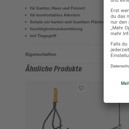
für Garten, Haus und Freizeit
für komfortables Arbeiten
Schutz vor harten und feuchten Flächen
feuchtigkeitsundurchlässig
mit Tragegriff
Eigenschaften
Ähnliche Produkte