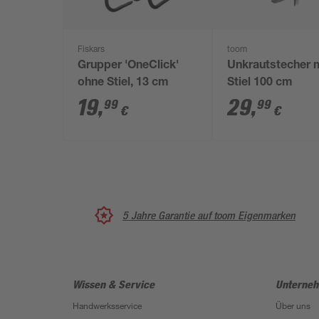
Fiskars
toom
Grupper 'OneClick'
Unkrautstecher 
ohne Stiel, 13 cm
Stiel 100 cm
19
,
29
,
99
99
€
€
5 Jahre Garantie auf toom Eigenmarken
Wissen & Service
Unterne
Handwerksservice
Über uns