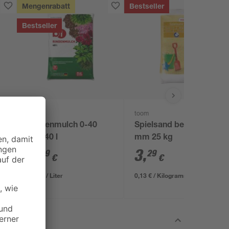
Mengenrabatt
Bestseller
Bestseller
B1
toom
Rindenmulch 0-40
Spielsand beige 0-2
mm 40 l
mm 25 kg
3
,
3
,
99
29
€
€
0,10 € / Liter
0,13 € / Kilogramm