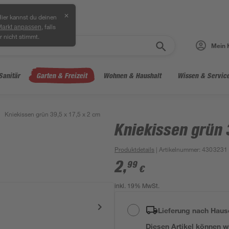
✕
ier kannst du deinen
, falls
Markt anpassen
r nicht stimmt.
Mein 
Sanitär
Garten & Freizeit
Wohnen & Haushalt
Wissen & Servic
Kniekissen grün 39,5 x 17,5 x 2 cm
Kniekissen grün 
Produktdetails
| Artikelnummer
:
4303231
2
,
99
€
inkl. 19% MwSt.
Lieferung nach Haus
Diesen Artikel können wir