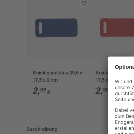
Kniekissen blau 39,5 x
Kniekissen rot 39
17,5 x 2 cm
17,5 x 2 cm
2
,
2
,
99
99
€
€
Beschreibung