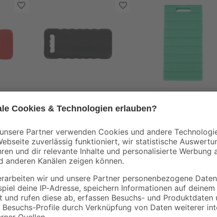
toom
,5 x
Kniekissen grau 39,5
Knie- und Sitzkissen
x 17,5 x 2 cm
40 x 20 cm
2
,
4
,
99
49
€
€