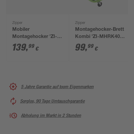
Zipper
Zipper
Mobiler
Montagehocker-Brett
Montagehocker 'ZI-
Kombi 'ZI-MHRK40'
MHKW5'
grün/schwarz
139
,
99
,
99
99
€
€
schwarz/grün
5 Jahre Garantie auf toom Eigenmarken
Sorglos, 90 Tage Umtauschgarantie
Abholung im Markt in 2 Stunden