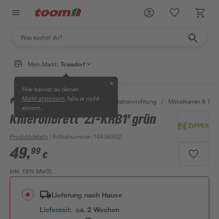
Mein Markt:
Troisdorf
✕
Hier kannst du deinen
, falls er nicht
Markt anpassen
/
Werkstatt & Maschinen
/
Werkstatteinrichtung
/
Möbelkarren & Trans
stimmt.
Knierollbrett 'ZI-KRB1' grün
Produktdetails
| Artikelnummer
:
10456302
49
,
99
€
inkl. 19% MwSt.
Lieferung nach Hause
Lieferzeit:
ca. 2 Wochen