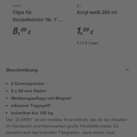
toom
B1
Clips für
Acryl weiß 280 ml
Sockelleisten 'Nr. 1'
schwarz, 20 Stück
8
,
1
,
49
99
€
€
7,11 € / Liter
Beschreibung
2 Gummipolster
5 x 50 mm Räder
Werkzeugauflage mit Magnet
inklusive Tragegriff
belastbar bis 100 kg
Der 'ZI-KRB1' ist ein mobiles Knierollbrett, das dir bei Arbeiten
im Handwerk und Heimwerken große Flexibilität bietet. Es
bewährt sich bei knienden Tätigkeiten, dank seiner zwei