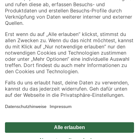
Zahlungsarten
Versandarten
Sicher einkaufen
Jetzt die toom-App herunterladen
Alle Preisangaben in EUR inkl. gesetzl. MwSt.. Die dargestellten Angebote sind unter
Umständen nicht in allen Märkten verfügbar. Die angegebenen Verfügbarkeiten beziehen
sich auf den unter "Mein Markt" ausgewählten toom Baumarkt. Alle Angebote und
Produkte nur solange der Vorrat reicht.
*Paketversand ab 59 € versandkostenfrei, gilt nicht für Artikel mit Speditionsversand, hier
fallen zusätzliche Versandkosten an.
Datenschutz
Privatsphäre
Impressum
AGB
Nutzungsbedingungen
Widerrufsrecht
Vertrag widerrufen