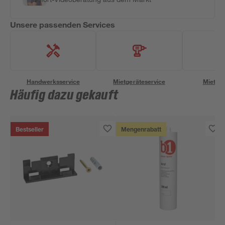
Unsere passenden Services
Handwerksservice
Mietgeräteservice
Miettra
Häufig dazu gekauft
Bestseller
Mengenrabatt