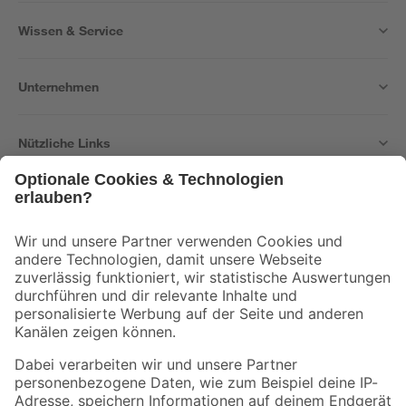
Wissen & Service
Unternehmen
Nützliche Links
Bleib auf dem Laufenden mit unserem Newsletter
Der toom Newsletter: Keine Angebote und Aktionen mehr verpassen!
Zur Newsletter Anmeldung
Folge uns