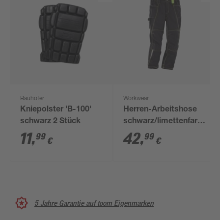
Bauhofer
Workwear
Kniepolster 'B-100'
Herren-Arbeitshose
schwarz 2 Stück
schwarz/limettenfarben
Gr. 52
11
,
42
,
99
99
€
€
5 Jahre Garantie auf toom Eigenmarken