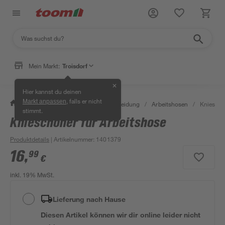
Mein Markt:
Troisdorf
✕
Hier kannst du deinen
, falls er nicht
Markt anpassen
/
Bauen & Renovieren
/
Arbeitskleidung
/
Arbeitshosen
/
Kniescho
stimmt.
Knieschoner für Arbeitshose
Produktdetails
| Artikelnummer
:
1401379
16
,
99
€
inkl. 19% MwSt.
Lieferung nach Hause
Diesen Artikel können wir dir online leider nicht