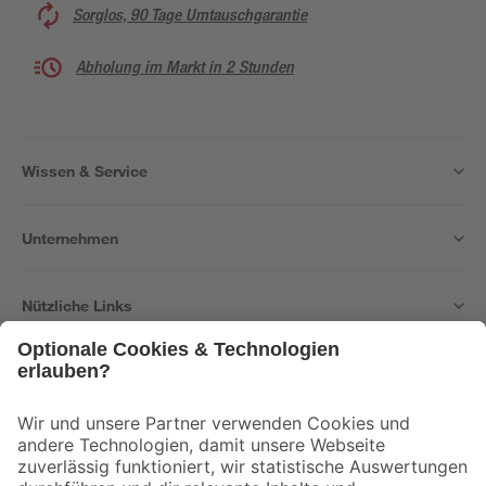
Sorglos, 90 Tage Umtauschgarantie
Abholung im Markt in 2 Stunden
Wissen & Service
Unternehmen
Nützliche Links
Bleib auf dem Laufenden mit unserem Newsletter
Der toom Newsletter: Keine Angebote und Aktionen mehr verpassen!
Zur Newsletter Anmeldung