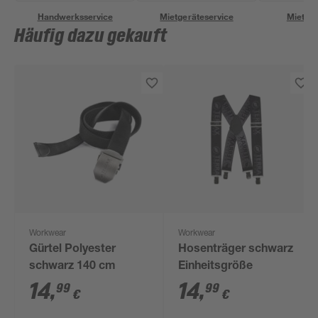
Handwerksservice
Mietgeräteservice
Miettra
Häufig dazu gekauft
Workwear
Workwear
Gürtel Polyester
Hosenträger schwarz
schwarz 140 cm
Einheitsgröße
14
,
14
,
99
99
€
€