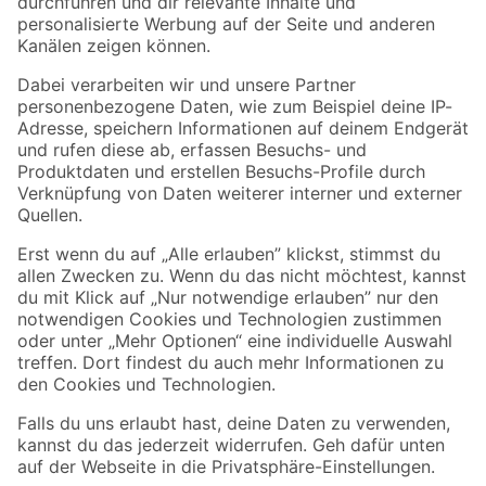
Folge uns
Zahlungsarten
Versandarten
Sicher einkaufen
Jetzt die toom-App herunterladen
Alle Preisangaben in EUR inkl. gesetzl. MwSt.. Die dargestellten Angebote sind unter
Umständen nicht in allen Märkten verfügbar. Die angegebenen Verfügbarkeiten beziehen
sich auf den unter "Mein Markt" ausgewählten toom Baumarkt. Alle Angebote und