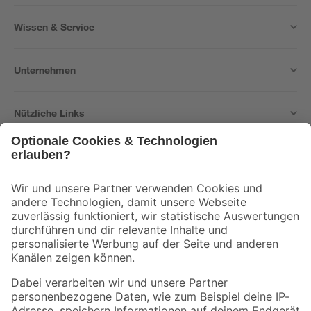
Wissen & Service
Unternehmen
Nützliche Links
Bleib auf dem Laufenden mit unserem Newsletter
Der toom Newsletter: Keine Angebote und Aktionen mehr verpassen!
Zur Newsletter Anmeldung
Folge uns