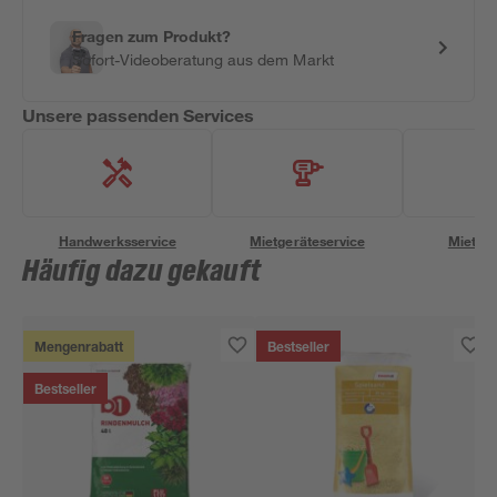
Fragen zum Produkt?
Sofort-Videoberatung aus dem Markt
Unsere passenden Services
Handwerksservice
Mietgeräteservice
Miettra
Häufig dazu gekauft
Mengenrabatt
Bestseller
Bestseller