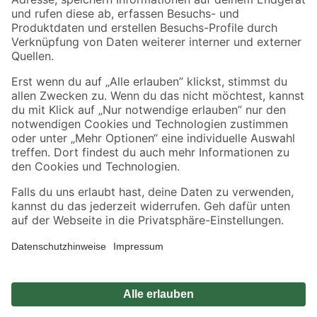
Zahlungsarten
Versandarten
Sicher einkaufen
Jetzt die toom-App herunterladen
Alle Preisangaben in EUR inkl. gesetzl. MwSt.. Die dargestellten Angebote sind unter
Umständen nicht in allen Märkten verfügbar. Die angegebenen Verfügbarkeiten beziehen
sich auf den unter "Mein Markt" ausgewählten toom Baumarkt. Alle Angebote und
Produkte nur solange der Vorrat reicht.
*Paketversand ab 59 € versandkostenfrei, gilt nicht für Artikel mit Speditionsversand, hier
fallen zusätzliche Versandkosten an.
Datenschutz
Privatsphäre
Impressum
AGB
Nutzungsbedingungen
Widerrufsrecht
Vertrag widerrufen