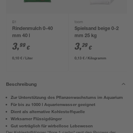
B1
toom
Rindenmulch 0-40
Spielsand beige 0-2
mm 40 l
mm 25 kg
3
,
3
,
99
29
€
€
0,10 € / Liter
0,13 € / Kilogramm
Beschreibung
Zur Unterstützung des Pflanzenwachstums im Aquarium
Für bis zu 1000 l Aquarienwasser geeignet
Dient als alternative Kohlestoffquelle
Wirksamer Flüssigdünger
Gut verträglich für wirbellose Lebewesen
Der Kohlestoffdünger "flore 1 carbo" regt den Prozess der