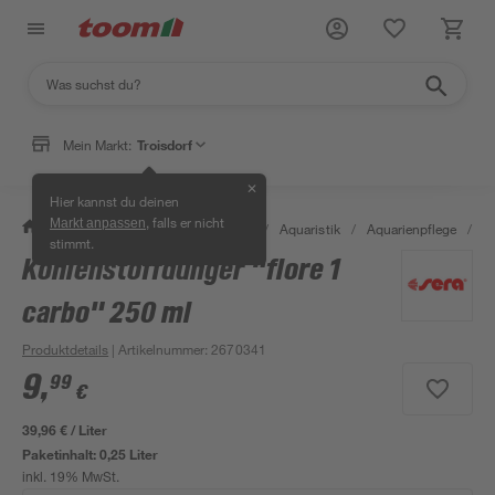
Mein Markt:
Troisdorf
✕
Hier kannst du deinen
, falls er nicht
Markt anpassen
/
Garten & Freizeit
/
Tierbedarf
/
Aquaristik
/
Aquarienpflege
/
Ko
stimmt.
Kohlenstoffdünger "flore 1
carbo" 250 ml
Produktdetails
| Artikelnummer
:
2670341
9
,
99
€
39,96 € / Liter
Paketinhalt:
0,25 Liter
inkl. 19% MwSt.