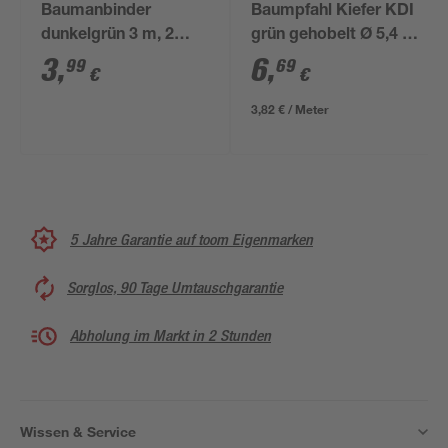
Baumanbinder
Baumpfahl Kiefer KDI
dunkelgrün 3 m, 2
grün gehobelt Ø 5,4 x
Stück
175 cm
3
,
6
,
99
69
€
€
3,82 € / Meter
5 Jahre Garantie auf toom Eigenmarken
Sorglos, 90 Tage Umtauschgarantie
Abholung im Markt in 2 Stunden
Wissen & Service