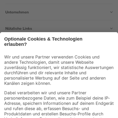
Unternehmen
Nützliche Links
Bleib auf dem Laufenden mit unserem Newsletter
Der toom Newsletter: Keine Angebote und Aktionen mehr verpassen!
Zur Newsletter Anmeldung
Folge uns
Zahlungsarten
Versandarten