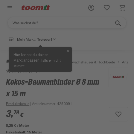
Mein Markt:
Troisdorf
✕
Hier kannst du deinen
, falls er nicht
Markt anpassen
/
Garten & Freizeit
/
Anzucht, Gewächshäuser & Hochbeete
/
Anzuch
stimmt.
(1)
Bestseller
Kokos-Baumanbinder Ø 8 mm
x 15 m
Produktdetails
| Artikelnummer
:
4250091
3
,
79
€
0,25 € / Meter
Paketinhalt:
15 Meter