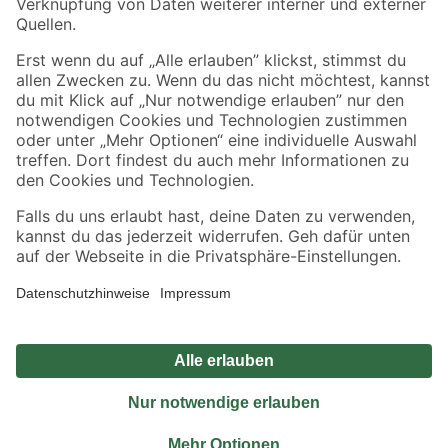
Sicher einkaufen
Jetzt die toom-App herunterladen
Alle Preisangaben in EUR inkl. gesetzl. MwSt.. Die dargestellten Angebote sind unter
Umständen nicht in allen Märkten verfügbar. Die angegebenen Verfügbarkeiten beziehen
sich auf den unter "Mein Markt" ausgewählten toom Baumarkt. Alle Angebote und
Produkte nur solange der Vorrat reicht.
*Paketversand ab 59 € versandkostenfrei, gilt nicht für Artikel mit Speditionsversand, hier
fallen zusätzliche Versandkosten an.
Datenschutz
Privatsphäre
Impressum
AGB
Nutzungsbedingungen
Widerrufsrecht
Vertrag widerrufen
Barrierefreiheit
© 2026 toom Baumarkt GmbH