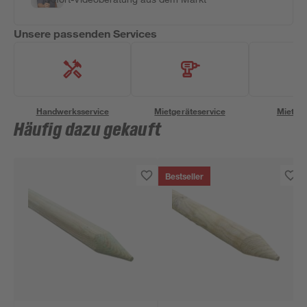
Unsere passenden Services
Handwerksservice
Mietgeräteservice
Miettra
Häufig dazu gekauft
Bestseller