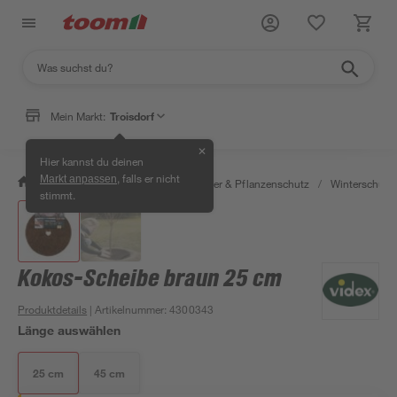
Mein Markt:
Troisdorf
✕
Hier kannst du deinen
, falls er nicht
Markt anpassen
/
Garten & Freizeit
/
Erden, Dünger & Pflanzenschutz
/
Winterschutz
stimmt.
Kokos-Scheibe braun 25 cm
Produktdetails
| Artikelnummer
:
4300343
Länge auswählen
25 cm
45 cm