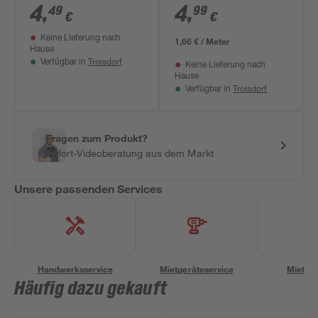
'Classic' 100 %
'Norweger-Design'
4
,
4
,
49
99
€
€
Cocos Ø 37 cm
grau-weiß 6 x 300
Keine Lieferung nach
cm
1,66 € / Meter
Hause
Troisdorf
Verfügbar in
Keine Lieferung nach
Hause
Troisdorf
Verfügbar in
Fragen zum Produkt?
Sofort-Videoberatung aus dem Markt
Unsere passenden Services
Handwerksservice
Mietgeräteservice
Miettra
Häufig dazu gekauft