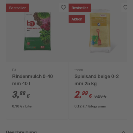
Bestseller
Bestseller
Aktion
B1
toom
Rindenmulch 0-40
Spielsand beige 0-2
mm 40 l
mm 25 kg
3
,
2
,
99
99
€
€
3,29 €
0,10 € / Liter
0,12 € / Kilogramm
Beschreibung