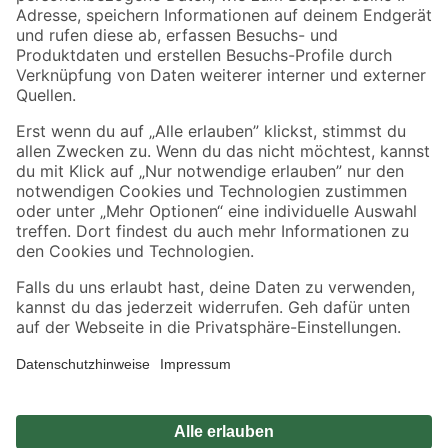
Zahlungsarten
Versandarten
Sicher einkaufen
Jetzt die toom-App herunterladen
Alle Preisangaben in EUR inkl. gesetzl. MwSt.. Die dargestellten Angebote sind unter
Umständen nicht in allen Märkten verfügbar. Die angegebenen Verfügbarkeiten beziehen
sich auf den unter "Mein Markt" ausgewählten toom Baumarkt. Alle Angebote und
Produkte nur solange der Vorrat reicht.
*Paketversand ab 59 € versandkostenfrei, gilt nicht für Artikel mit Speditionsversand, hier
fallen zusätzliche Versandkosten an.
Datenschutz
Privatsphäre
Impressum
AGB