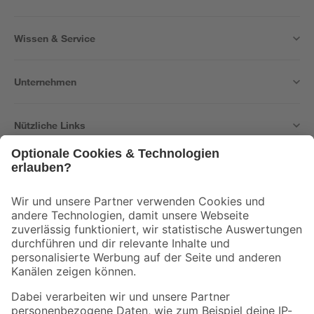
Wissen & Service
Unternehmen
Nützliche Links
Bleib auf dem Laufenden mit unserem Newsletter
Der toom Newsletter: Keine Angebote und Aktionen mehr verpassen!
Zur Newsletter Anmeldung
Folge uns