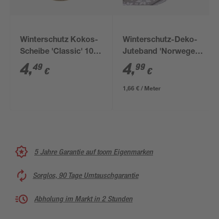
Winterschutz Kokos-
Winterschutz-Deko-
Scheibe 'Classic' 100
Juteband 'Norweger-
% Cocos Ø 37 cm
Design' grau-weiß 6 x
4
,
4
,
49
99
€
€
300 cm
1,66 € / Meter
5 Jahre Garantie auf toom Eigenmarken
Sorglos, 90 Tage Umtauschgarantie
Abholung im Markt in 2 Stunden