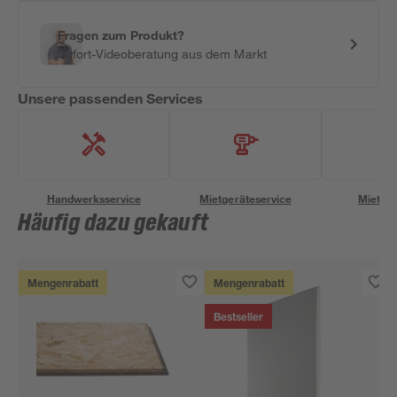
Fragen zum Produkt?
Sofort-Videoberatung aus dem Markt
Unsere passenden Services
Handwerksservice
Mietgeräteservice
Miettra
Häufig dazu gekauft
Mengenrabatt
Mengenrabatt
Bestseller