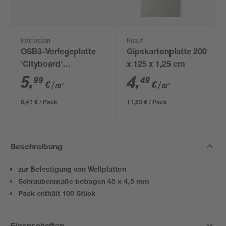
Kronospan
Knauf
OSB3-Verlegeplatte
Gipskartonplatte 200
'Cityboard'
x 125 x 1,25 cm
ungeschliffen 1690 x
5
,
4
,
99
49
€
€
/ m²
/ m²
634 x 12 mm
6,41 € / Pack
11,23 € / Pack
Beschreibung
zur Befestigung von Wellplatten
Schraubenmaße betragen 45 x 4,5 mm
Pack enthält 100 Stück
Eigenschaften