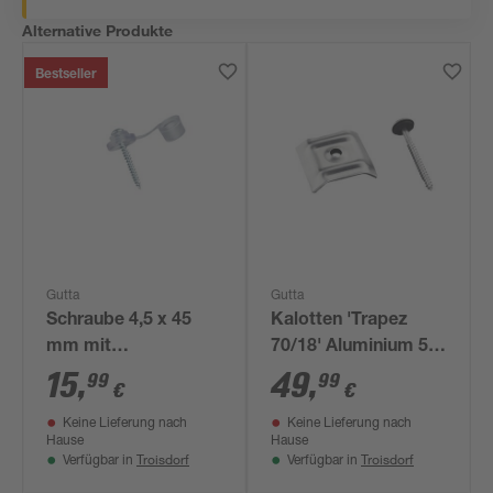
Alternative Produkte
Bestseller
Gutta
Gutta
Schraube 4,5 x 45
Kalotten 'Trapez
mm mit
70/18' Aluminium 50
Dichtscheibe und
Stück, inklusive V2A
15
,
49
,
99
99
€
€
Kappe, 100 Stück
Schrauben
Keine Lieferung nach
Keine Lieferung nach
Hause
Hause
Troisdorf
Troisdorf
Verfügbar in
Verfügbar in