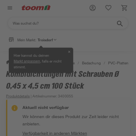
Mein Markt:
Troisdorf
✕
Hier kannst du deinen
, falls er nicht
Markt anpassen
/
Bauen & Renovieren
/
Baustoffe
/
Bedachung
/
PVC-Platten
/
stimmt.
Kombidichtungen mit Schrauben Ø
0,45 x 4,5 cm 100 Stück
Produktdetails
| Artikelnummer
:
3400055
Aktuell nicht verfügbar
Wir können dir dieses Produkt zur Zeit leider nicht
anbieten.
Verfügbarkeit in anderen Märkten