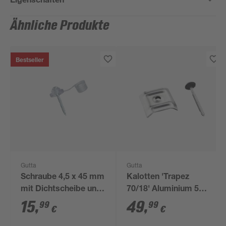
Ähnliche Produkte
Bestseller
Gutta
Gutta
Schraube 4,5 x 45 mm
Kalotten 'Trapez
mit Dichtscheibe und
70/18' Aluminium 50
Kappe, 100 Stück
Stück, inklusive V2A
15
,
49
,
99
99
€
€
Schrauben