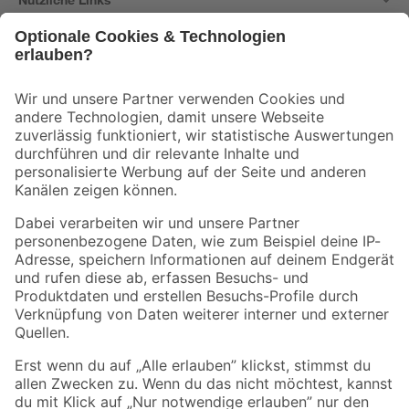
Bleib auf dem Laufenden mit unserem Newsletter
Der toom Newsletter: Keine Angebote und Aktionen mehr verpassen!
Zur Newsletter Anmeldung
Folge uns
Zahlungsarten
Versandarten
Sicher einkaufen
Jetzt die toom-App herunterladen