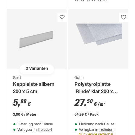
2
Varianten
Sarei
Gutta
Kappleiste silbern
Polystyrolplatte
200 x 5 cm
'Rinde' klar 200 x
100 x 0,25 cm
5
,
27
,
99
50
€
€
/ m²
3,00 € / Meter
54,99 € / Pack
Lieferung nach Hause
Lieferung nach Hause
Troisdorf
Troisdorf
Verfügbar in
Verfügbar in
Nur wenige verfügbar