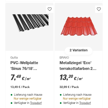
2
Varianten
Gutta
BRAVO
PVC-Wellplatte
Metallziegel 'Eco'
'Sinus 76/18'
terrakottafarben 214
anthrazit 200 x 90 x
x 117 x 0,04 cm
7
,
13
,
49
20
€
€
/ m²
/ m²
0,12 cm
13,49 € / Pack
32,99 € / Pack
Lieferung nach Hause
Lieferung nach Hause
Nur wenige verfügbar
Nur wenige verfügbar
Troisdorf
Troisdorf
Verfügbar in
Verfügbar in