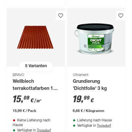
5
Varianten
BRAVO
Ultrament
Wellblech
Grundierung
terrakottafarben 120
'Dichtfolie' 3 kg
x 88,3 x 0,4 cm
15
,
19
,
08
99
€
€
/ m²
15,99 € / Pack
6,66 € / Kilogramm
Keine Lieferung nach
Lieferung nach Hause
Troisdorf
Hause
Verfügbar in
Troisdorf
Verfügbar in