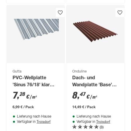
Gutta
Onduline
PVC-Wellplatte
Dach- und
'Sinus 76/18' klar
Wandplatte 'Base'
120 x 80 x 0,065 cm
rot 200 x 85,5 x 0,26
7
,
8
,
28
47
€
€
/ m²
/ m²
cm
6,99 € / Pack
14,49 € / Pack
Lieferung nach Hause
Lieferung nach Hause
Troisdorf
Troisdorf
Verfügbar in
Verfügbar in
(3)