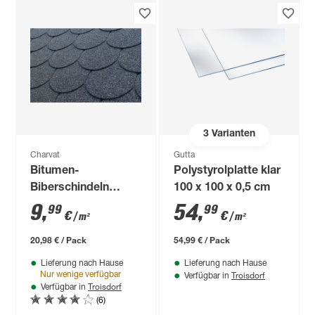
3
Varianten
Charvat
Gutta
Bitumen-
Polystyrolplatte klar
Biberschindeln
100 x 100 x 0,5 cm
schwarz 33,3 x 100
9
,
54
,
99
99
€
€
/ m²
/ m²
cm
20,98 € / Pack
54,99 € / Pack
Lieferung nach Hause
Lieferung nach Hause
Troisdorf
Nur wenige verfügbar
Verfügbar in
Troisdorf
Verfügbar in
(6)