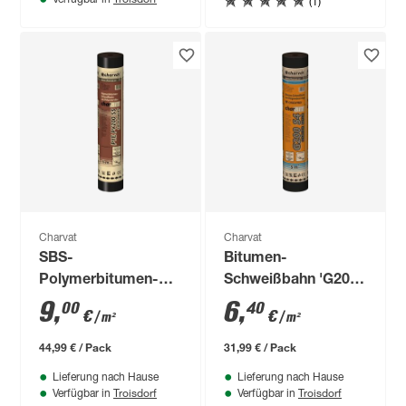
(1)
Charvat
Charvat
SBS-
Bitumen-
Polymerbitumen-
Schweißbahn 'G200
Schweißbahn
S4' beschiefert natur
9
,
6
,
00
40
€
€
/ m²
/ m²
'charBIT PYE PV200
oxidfrei
S5' talkumiert 100 x
44,99 € / Pack
31,99 € / Pack
500 cm
Lieferung nach Hause
Lieferung nach Hause
Troisdorf
Troisdorf
Verfügbar in
Verfügbar in