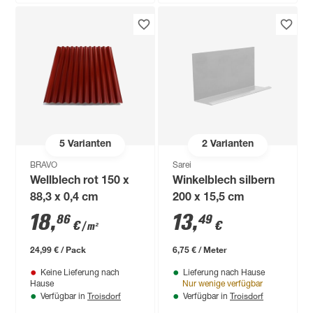
5
Varianten
2
Varianten
BRAVO
Sarei
Wellblech rot 150 x
Winkelblech silbern
88,3 x 0,4 cm
200 x 15,5 cm
18
,
13
,
86
49
€
€
/ m²
24,99 € / Pack
6,75 € / Meter
Keine Lieferung nach
Lieferung nach Hause
Hause
Nur wenige verfügbar
Troisdorf
Troisdorf
Verfügbar in
Verfügbar in