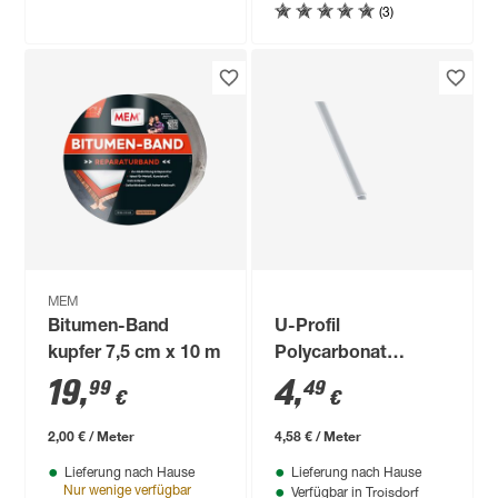
(3)
MEM
Bitumen-Band
U-Profil
kupfer 7,5 cm x 10 m
Polycarbonat
transparent, 980 x 6
19
,
4
,
99
49
€
€
mm
2,00 € / Meter
4,58 € / Meter
Lieferung nach Hause
Lieferung nach Hause
Troisdorf
Nur wenige verfügbar
Verfügbar in