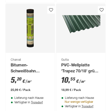
Charvat
Gutta
Bitumen-
PVC-Wellplatte
Schweißbahn
'Trapez 70/18' grün
'charBIT V60 S4'
200 x 90 x 0,12 cm
5
,
10
,
20
55
€
€
/ m²
/ m²
beschiefert 100 x
500 cm
25,99 € / Pack
18,99 € / Pack
Lieferung nach Hause
Lieferung nach Hause
Troisdorf
Nur wenige verfügbar
Verfügbar in
Troisdorf
Verfügbar in