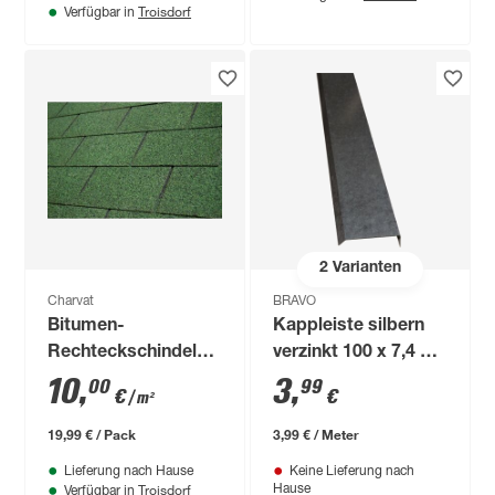
Troisdorf
Verfügbar in
2
Varianten
Charvat
BRAVO
Bitumen-
Kappleiste silbern
Rechteckschindeln
verzinkt 100 x 7,4 x
grün 33,3 x 100 cm
0,05 cm
10
,
3
,
00
99
€
€
/ m²
19,99 € / Pack
3,99 € / Meter
Lieferung nach Hause
Keine Lieferung nach
Troisdorf
Hause
Verfügbar in