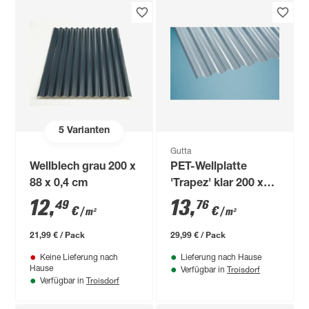
5
Varianten
Gutta
Wellblech grau 200 x
PET-Wellplatte
88 x 0,4 cm
'Trapez' klar 200 x
109 cm
12
,
13
,
49
76
€
€
/ m²
/ m²
21,99 € / Pack
29,99 € / Pack
Keine Lieferung nach
Lieferung nach Hause
Troisdorf
Hause
Verfügbar in
Troisdorf
Verfügbar in