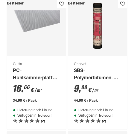
Bestseller
Bestseller
Gutta
Charvat
PC-
SBS-
Hohlkammerplatte
Polymerbitumen-
transparent 200 x
Schweißbahn
16
,
9
,
66
00
€
€
/ m²
/ m²
105 x 0,45 cm
'charBIT PYE PV200
S5' beschiefert 100 x
34,99 € / Pack
44,99 € / Pack
500 cm
Lieferung nach Hause
Lieferung nach Hause
Troisdorf
Troisdorf
Verfügbar in
Verfügbar in
(2)
(2)