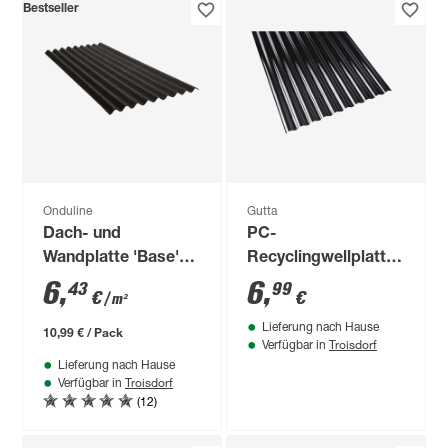
Bestseller
Onduline
Gutta
Dach- und
PC-
Wandplatte 'Base'
Recyclingwellplatte
schwarz 200 x 85,5 x
'Sinus 76/18'
6
,
6
,
43
99
€
€
/ m²
0,26 cm
schwarz 120 x 80 x
Lieferung nach Hause
0,07 cm
10,99 € / Pack
Troisdorf
Verfügbar in
Lieferung nach Hause
Troisdorf
Verfügbar in
(12)