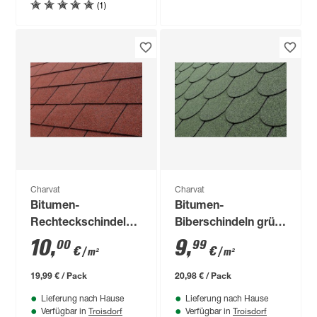
(1)
Charvat
Charvat
Bitumen-
Bitumen-
Rechteckschindeln
Biberschindeln grün
rot 33,3 x 100 cm
33,3 x 100 cm
10
,
9
,
00
99
€
€
/ m²
/ m²
19,99 € / Pack
20,98 € / Pack
Lieferung nach Hause
Lieferung nach Hause
Troisdorf
Troisdorf
Verfügbar in
Verfügbar in