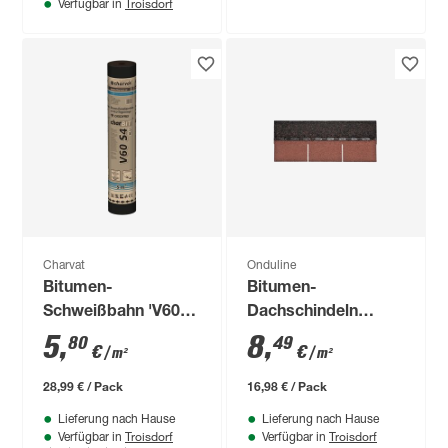
Troisdorf
Verfügbar in
Charvat
Onduline
Bitumen-
Bitumen-
Schweißbahn 'V60
Dachschindeln
S4 ALU' oxidfrei
ziegelrot 33,6 x 100
5
,
8
,
80
49
€
€
/ m²
/ m²
cm
28,99 € / Pack
16,98 € / Pack
Lieferung nach Hause
Lieferung nach Hause
Troisdorf
Troisdorf
Verfügbar in
Verfügbar in