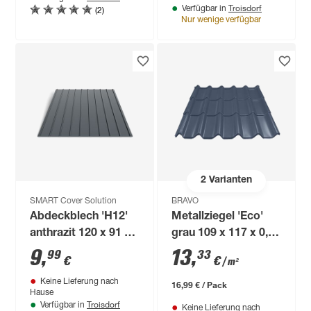
Troisdorf
(2)
Verfügbar in
Nur wenige verfügbar
2
Varianten
SMART Cover Solution
BRAVO
Abdeckblech 'H12'
Metallziegel 'Eco'
anthrazit 120 x 91 x
grau 109 x 117 x 0,04
0,03 cm
cm
9
,
13
,
99
33
€
€
/ m²
Keine Lieferung nach
16,99 € / Pack
Hause
Troisdorf
Verfügbar in
Keine Lieferung nach