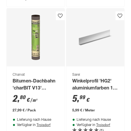
Charvat
Sarei
Bitumen-Dachbahn
Winkelprofil 'HG2'
'charBIT V13'
aluminiumfarben 100
besandet schwarz
x 7 x 0,06 cm
2
,
5
,
80
99
€
€
/ m²
100 x 1000 cm
27,99 € / Pack
5,99 € / Meter
Lieferung nach Hause
Lieferung nach Hause
Troisdorf
Troisdorf
Verfügbar in
Verfügbar in
(1)