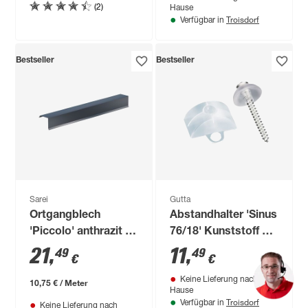
(2)
Hause
Troisdorf
Verfügbar in
Bestseller
Bestseller
Sarei
Gutta
Ortgangblech
Abstandhalter 'Sinus
'Piccolo' anthrazit 10
76/18' Kunststoff 20
x 200 cm
Stück, inklusive V2A
21
,
11
,
49
49
€
€
Schrauben
Keine Lieferung nach
10,75 € / Meter
Hause
Troisdorf
Verfügbar in
Keine Lieferung nach