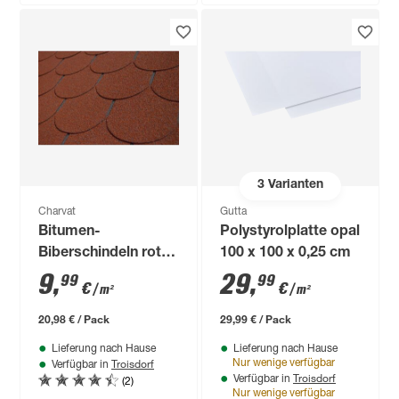
3
Varianten
Charvat
Gutta
Bitumen-
Polystyrolplatte opal
Biberschindeln rot
100 x 100 x 0,25 cm
33,3 x 100 cm
9
,
29
,
99
99
€
€
/ m²
/ m²
20,98 € / Pack
29,99 € / Pack
Lieferung nach Hause
Lieferung nach Hause
Troisdorf
Nur wenige verfügbar
Verfügbar in
Troisdorf
(2)
Verfügbar in
Nur wenige verfügbar