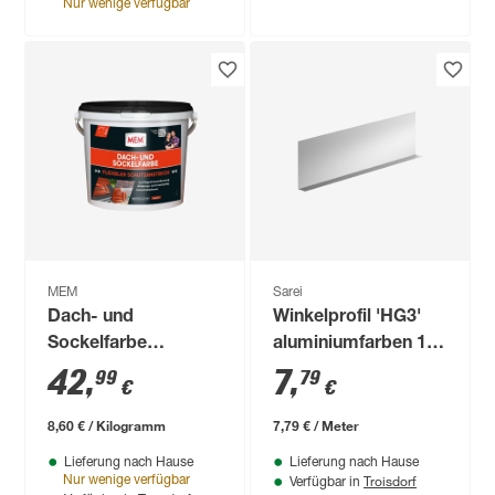
Nur wenige verfügbar
MEM
Sarei
Dach- und
Winkelprofil 'HG3'
Sockelfarbe
aluminiumfarben 100
ziegelrot 5 kg
x 13,7 x 0,063 cm
42
,
7
,
99
79
€
€
8,60 € / Kilogramm
7,79 € / Meter
Lieferung nach Hause
Lieferung nach Hause
Troisdorf
Nur wenige verfügbar
Verfügbar in