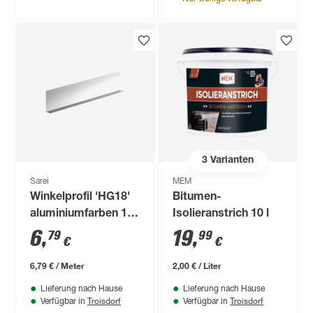
3
Varianten
Sarei
MEM
Winkelprofil 'HG18'
Bitumen-
aluminiumfarben 100
Isolieranstrich 10 l
x 9,5 cm
6
,
19
,
79
99
€
€
6,79 € / Meter
2,00 € / Liter
Lieferung nach Hause
Lieferung nach Hause
Troisdorf
Troisdorf
Verfügbar in
Verfügbar in