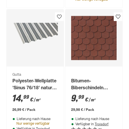
Gutta
Polyester-Wellplatte
Bitumen-
'Sinus 76/18' natur
Biberschindeln
200 x 90 x 0,08 cm
ziegelrot 33,6 x 100
14
,
9
,
99
99
€
€
/ m²
/ m²
cm
26,99 € / Pack
29,98 € / Pack
Lieferung nach Hause
Lieferung nach Hause
Troisdorf
Nur wenige verfügbar
Verfügbar in
Troisdorf
Verfügbar in