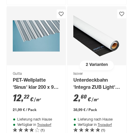
2
Varianten
Gutta
Isover
PET-Wellplatte
Unterdeckbahn
'Sinus' klar 200 x 90
'Integra ZUB Light'
cm
1,5 x 10 m
12
,
2
,
22
60
€
€
/ m²
/ m²
21,99 € / Pack
38,99 € / Pack
Lieferung nach Hause
Lieferung nach Hause
Troisdorf
Troisdorf
Verfügbar in
Verfügbar in
(1)
(1)