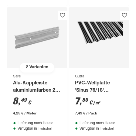
2
Varianten
Sarei
Gutta
Alu-Kappleiste
PVC-Wellplatte
aluminiumfarben 200
'Sinus 76/18'
x 6 cm
schwarz 120 x 80 x
8
,
7
,
49
80
€
€
/ m²
0,12 cm
4,25 € / Meter
7,49 € / Pack
Lieferung nach Hause
Lieferung nach Hause
Troisdorf
Troisdorf
Verfügbar in
Verfügbar in