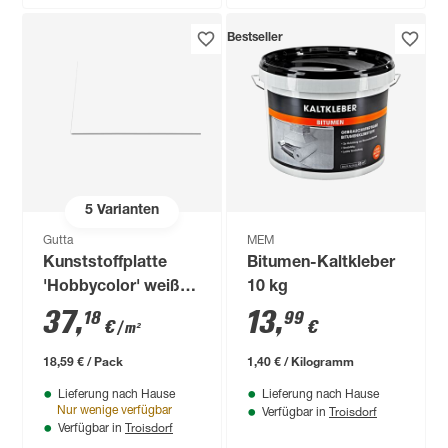
Bestseller
5
Varianten
Gutta
MEM
Kunststoffplatte
Bitumen-Kaltkleber
'Hobbycolor' weiß
10 kg
100 x 50 x 0,3 cm
37
,
13
,
18
99
€
€
/ m²
18,59 € / Pack
1,40 € / Kilogramm
Lieferung nach Hause
Lieferung nach Hause
Troisdorf
Nur wenige verfügbar
Verfügbar in
Troisdorf
Verfügbar in