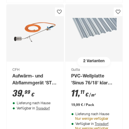
2
Varianten
CFH
Gutta
Aufwärm- und
PVC-Wellplatte
Abflammgerät 'ST
'Sinus 76/18' klar
1000' mehrfarbig Ø
200 x 90 x 0,08 cm
39
,
11
,
99
11
€
€
/ m²
60 mm
Lieferung nach Hause
19,99 € / Pack
Troisdorf
Verfügbar in
Lieferung nach Hause
Nur wenige verfügbar
Troisdorf
Verfügbar in
Nur wenige verfügbar