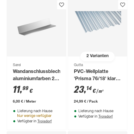
2
Varianten
Sarei
Gutta
Wandanschlussblech
PVC-Wellplatte
aluminiumfarben 200
'Prisma 76/18' klar
cm
120 x 90 x 0,25 cm
11
,
23
,
99
14
€
€
/ m²
6,00 € / Meter
24,99 € / Pack
Lieferung nach Hause
Lieferung nach Hause
Troisdorf
Nur wenige verfügbar
Verfügbar in
Troisdorf
Verfügbar in