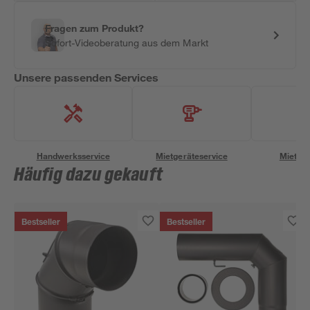
Fragen zum Produkt?
Sofort-Videoberatung aus dem Markt
Unsere passenden Services
Handwerksservice
Mietgeräteservice
Miettra
Häufig dazu gekauft
Bestseller
Bestseller