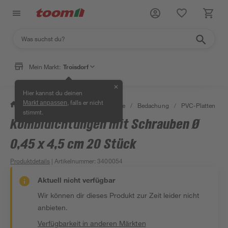
Mein Markt:
Troisdorf
✕
Hier kannst du deinen
, falls er nicht
Markt anpassen
/
Bauen & Renovieren
/
Baustoffe
/
Bedachung
/
PVC-Platten
/
stimmt.
Kombidichtungen mit Schrauben Ø
0,45 x 4,5 cm 20 Stück
Produktdetails
| Artikelnummer
:
3400054
Aktuell nicht verfügbar
Wir können dir dieses Produkt zur Zeit leider nicht
anbieten.
Verfügbarkeit in anderen Märkten