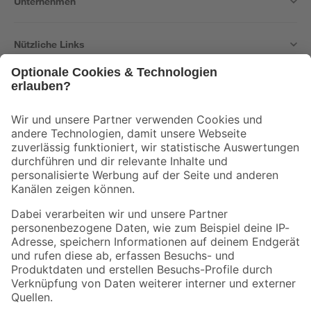
Unternehmen
Nützliche Links
Bleib auf dem Laufenden mit unserem Newsletter
Der toom Newsletter: Keine Angebote und Aktionen mehr verpassen!
Zur Newsletter Anmeldung
Folge uns
Zahlungsarten
Versandarten