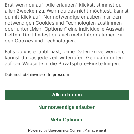
Sicher einkaufen
Jetzt die toom-App herunterladen
Alle Preisangaben in EUR inkl. gesetzl. MwSt.. Die dargestellten Angebote sind unter
Umständen nicht in allen Märkten verfügbar. Die angegebenen Verfügbarkeiten beziehen
sich auf den unter "Mein Markt" ausgewählten toom Baumarkt. Alle Angebote und
Produkte nur solange der Vorrat reicht.
*Paketversand ab 59 € versandkostenfrei, gilt nicht für Artikel mit Speditionsversand, hier
fallen zusätzliche Versandkosten an.
Datenschutz
Privatsphäre
Impressum
AGB
Nutzungsbedingungen
Widerrufsrecht
Vertrag widerrufen
Barrierefreiheit
© 2026 toom Baumarkt GmbH