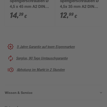
Spenglerschrauben Ø
Spenglerschrauben Ø
4,5 x 45 mm A2 DIN
4,5x 35 mm A2 DIN
7995 25 Stück
7995 25 Stück
14
,
12
,
29
99
€
€
5 Jahre Garantie auf toom Eigenmarken
Sorglos, 90 Tage Umtauschgarantie
Abholung im Markt in 2 Stunden
Wissen & Service