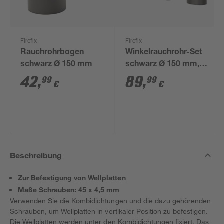
Firefix
Firefix
Rauchrohrbogen
Winkelrauchrohr-Set
schwarz Ø 150 mm
schwarz Ø 150 mm,
3-teilig
42
,
89
,
99
99
€
€
Beschreibung
Zur Befestigung von Wellplatten
Maße Schrauben: 45 x 4,5 mm
Verwenden Sie die Kombidichtungen und die dazu gehörenden
Schrauben, um Wellplatten in vertikaler Position zu befestigen.
Die Wellplatten werden unter den Kombidichtungen fixiert. Das