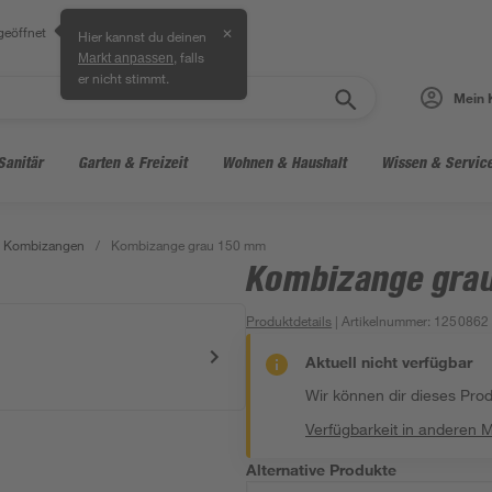
geöffnet
✕
Hier kannst du deinen
, falls
Markt anpassen
er nicht stimmt.
Mein 
Sanitär
Garten & Freizeit
Wohnen & Haushalt
Wissen & Servic
Kombizangen
/
Kombizange grau 150 mm
Kombizange gra
Produktdetails
| Artikelnummer
:
1250862
Aktuell nicht verfügbar
Wir können dir dieses Produ
Verfügbarkeit in anderen 
Alternative Produkte