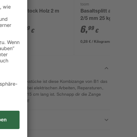
toom
toom
Zollstock Holz 2 m
Basaltsplitt anthrazit
2/5 mm 25 kg
4
,
6
,
29
99
€
€
0,28 € / Kilogramm
en deiner Werkstücke ist diese Kombizange von B1 das
tig einsetzbar bei elektrischen Arbeiten, Reparaturen,
lich, weil sie 15 cm lang ist. Schnapp dir die Zange
ben vorbereitet!