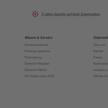
5 Jahre Garantie auf toom Eigenmarken
Wissen & Service
Unterne
Handwerksservice
Über uns
Entsorgungsservice
Karriere
Finanzierung
Presse
Übersicht Ratgeber
Nachhaltigk
Übersicht Märkte
Auszeichn
DIY-Städte-Index 2026
Affiliate-