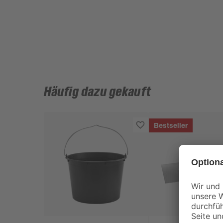
Häufig dazu gekauft
Bestseller