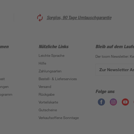
Sorglos, 90 Tage Umtauschgarantie
hmen
Nützliche Links
Bleib auf dem Lauf
Leichte Sprache
Der toom Newsletter: K
Hilfe
Zur Newsletter 
Zahlungsarten
eit
Bestell- & Lieferservices
ungen
Versand
Folge uns
Programm
Rückgabe
Vorteilskarte
Gutscheine
Verkaufsoffene Sonntage