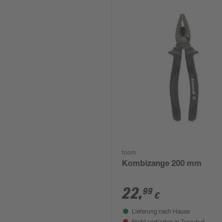
toom
Kombizange 200 mm
22
,
99
€
Lieferung nach Hause
Troisdorf