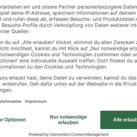
B1
m
Mörtelkübel 'Profi
Abdeckplane
Line' 40 l
Polyethylen
transparent 4 x 5 m
5
,
0
,
49
06
€
€
/ m²
1,29 € / Pack
Zum Greifen, Schneiden und Bieg
passende Werkzeug. Sie ist vielsei
und im Handwerk. Sie ist sehr hand
jetzt und sei für viele deiner Vorha