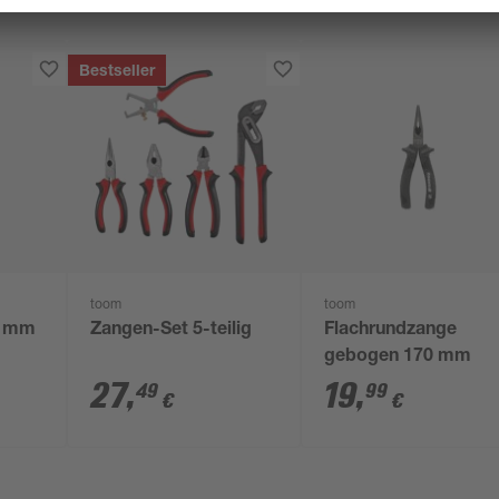
Bestseller
toom
toom
0 mm
Zangen-Set 5-teilig
Flachrundzange
gebogen 170 mm
27
,
19
,
49
99
€
€