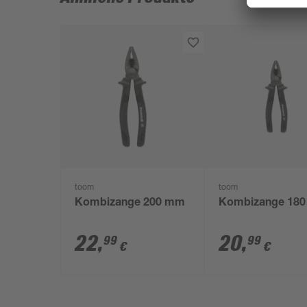
toom
toom
Kombizange 200 mm
Kombizange 18
22
,
20
,
99
99
€
€