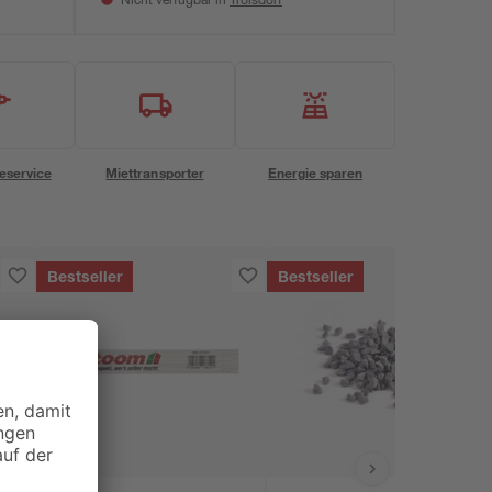
Nicht verfügbar in
eservice
Miettransporter
Energie sparen
Bestseller
Bestseller