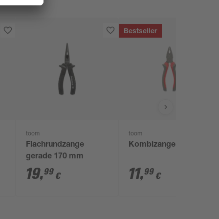
Bestseller
toom
toom
Flachrundzange
Kombizange 160 mm
gerade 170 mm
19
,
11
,
99
99
€
€