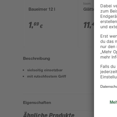
toom
Baueimer 12 l
Glättekelle 28 c
1
,
11
,
69
49
€
€
Beschreibung
vielseitig einsetzbar
mit rutschfestem Griff
Eigenschaften
Ähnliche Produkte