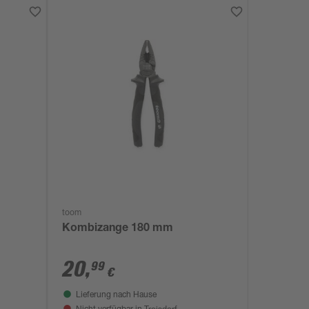
toom
Kombizange 180 mm
20
,
99
€
Lieferung nach Hause
Troisdorf