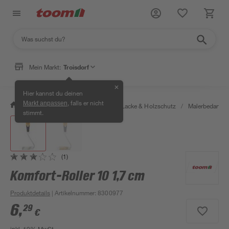
Mein Markt:
Troisdorf
✕
Hier kannst du deinen
, falls er nicht
Markt anpassen
/
Bauen & Renovieren
/
Farben, Lacke & Holzschutz
/
Malerbedarf
/
stimmt.
(1)
Komfort-Roller 10 1,7 cm
Produktdetails
| Artikelnummer
:
8300977
6
,
29
€