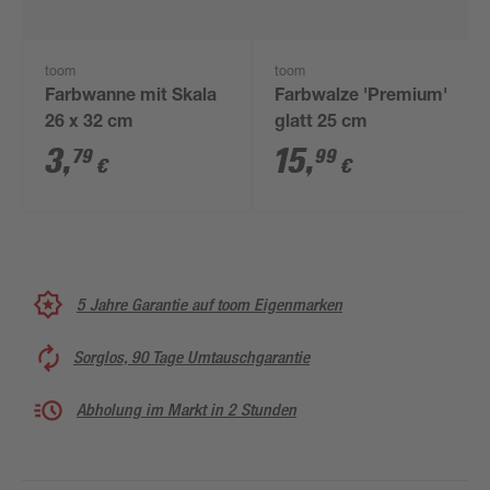
toom
toom
Farbwanne mit Skala
Farbwalze 'Premium'
26 x 32 cm
glatt 25 cm
3
,
15
,
79
99
€
€
5 Jahre Garantie auf toom Eigenmarken
Sorglos, 90 Tage Umtauschgarantie
Abholung im Markt in 2 Stunden