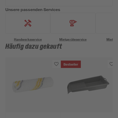
Unsere passenden Services
Handwerksservice
Mietgeräteservice
Miettra
Häufig dazu gekauft
Bestseller