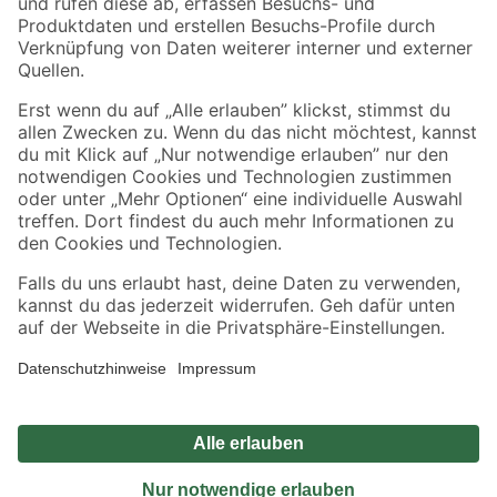
Sicher einkaufen
Jetzt die toom-App herunterladen
Alle Preisangaben in EUR inkl. gesetzl. MwSt.. Die dargestellten Angebote sind unter
Umständen nicht in allen Märkten verfügbar. Die angegebenen Verfügbarkeiten beziehen
sich auf den unter "Mein Markt" ausgewählten toom Baumarkt. Alle Angebote und
Produkte nur solange der Vorrat reicht.
*Paketversand ab 59 € versandkostenfrei, gilt nicht für Artikel mit Speditionsversand, hier
fallen zusätzliche Versandkosten an.
Datenschutz
Privatsphäre
Impressum
AGB
Nutzungsbedingungen
Widerrufsrecht
Vertrag widerrufen
Barrierefreiheit