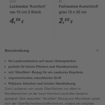
toom
B1
Lackwalze 'Komfort'
Farbwanne Kunststoff
rau 10 cm 2 Stück
grau 15 x 32 cm
4
,
2
,
99
69
€
€
Beschreibung
für Lackierarbeiten auf rauen Untergründen
perfekt für kleine Flächen und Randbereiche
mit 'fibreSkin'-Bezug für ein sauberes Ergebnis
ergonomischer, rutschfester Griff
Präzises Arbeiten und leichte Handhabung
Zum Lackieren von rauen Oberflächen vor allem in
Randbereichen ist der toom Komfort-Lackroller bestens
geeignet. Sein spezieller 'fibreSkin'-Bezug aus Microfaser passt
sich der Oberflächenbeschaffenheit an, sodass ein präzises