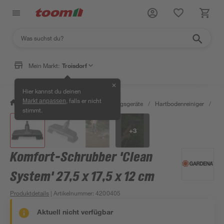
Mein Markt:
Troisdorf
✕
Hier kannst du deinen
, falls er nicht
Markt anpassen
/
Wohnen & Haushalt
/
Reinigungsgeräte
/
Hartbodenreiniger
/
Ko
stimmt.
+
3
Komfort-Schrubber 'Clean
System' 27,5 x 17,5 x 12 cm
Produktdetails
| Artikelnummer
:
4200405
Aktuell nicht verfügbar