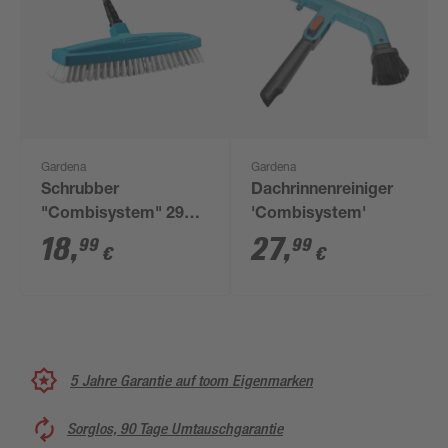
Gardena
Gardena
Schrubber
Dachrinnenreiniger
"Combisystem" 29
'Combisystem'
cm
18
,
27
,
99
99
€
€
5 Jahre Garantie auf toom Eigenmarken
Sorglos, 90 Tage Umtauschgarantie