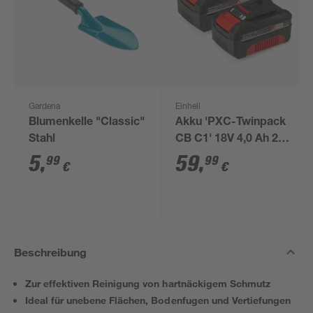
Gardena
Einhell
Blumenkelle "Classic"
Akku 'PXC-Twinpack
Stahl
CB C1' 18V 4,0 Ah 2
Stück
5
,
59
,
99
99
€
€
Beschreibung
Zur effektiven Reinigung von hartnäckigem Schmutz
Ideal für unebene Flächen, Bodenfugen und Vertiefungen