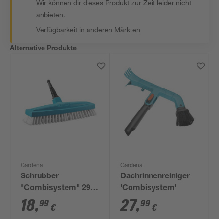
Wir können dir dieses Produkt zur Zeit leider nicht
anbieten.
Verfügbarkeit in anderen Märkten
Alternative Produkte
Gardena
Gardena
Schrubber
Dachrinnenreiniger
"Combisystem" 29
'Combisystem'
cm
18
,
27
,
99
99
€
€