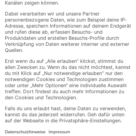
Folge uns
Zahlungsarten
Versandarten
Sicher einkaufen
Jetzt die toom-App herunterladen
Alle Preisangaben in EUR inkl. gesetzl. MwSt.. Die dargestellten Angebote sind unter
Umständen nicht in allen Märkten verfügbar. Die angegebenen Verfügbarkeiten beziehen
sich auf den unter "Mein Markt" ausgewählten toom Baumarkt. Alle Angebote und
Produkte nur solange der Vorrat reicht.
*Paketversand ab 59 € versandkostenfrei, gilt nicht für Artikel mit Speditionsversand, hier