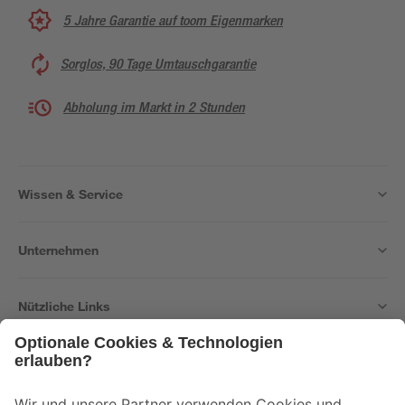
5 Jahre Garantie auf toom Eigenmarken
Sorglos, 90 Tage Umtauschgarantie
Abholung im Markt in 2 Stunden
Wissen & Service
Unternehmen
Nützliche Links
Bleib auf dem Laufenden mit unserem Newsletter
Der toom Newsletter: Keine Angebote und Aktionen mehr verpassen!