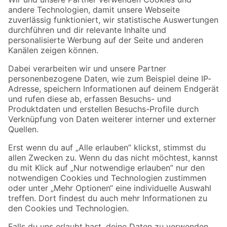
Zur Newsletter Anmeldung
Folge uns
Zahlungsarten
Versandarten
Sicher einkaufen
Jetzt die toom-App herunterladen