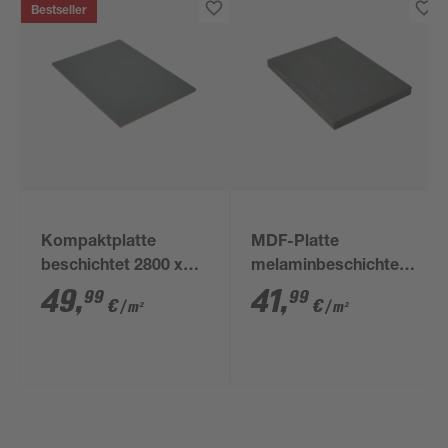
Bestseller
Kompaktplatte
MDF-Platte
beschichtet 2800 x
melaminbeschichtet
1300 x 6 mm
2800 x 2070 x 19 mm
49
,
41
,
99
99
€
€
/ m²
/ m²