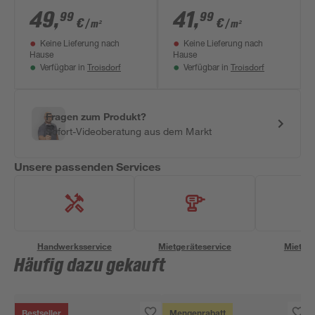
1300 x 6 mm
2800 x 2070 x 19 mm
49
,
41
,
99
99
€
€
/ m²
/ m²
Keine Lieferung nach
Keine Lieferung nach
Hause
Hause
Troisdorf
Troisdorf
Verfügbar in
Verfügbar in
Fragen zum Produkt?
Sofort-Videoberatung aus dem Markt
Unsere passenden Services
Handwerksservice
Mietgeräteservice
Miettra
Häufig dazu gekauft
Bestseller
Mengenrabatt