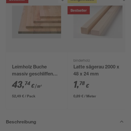
Bestseller
binderholz
Leimholz Buche
Latte sägerau 2000 x
massiv geschliffen
48 x 24 mm
2000 x 600 x 18 mm
43
,
1
,
74
78
€
€
/ m²
52,49 € / Pack
0,89 € / Meter
Beschreibung