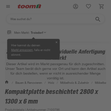
Mein Markt:
Troisdorf
✕
Hier kannst du deinen
, falls er nicht
Zuschnittsartikel – individuelle Anfertigung
Markt anpassen
stimmt.
im Markt
Dieser Artikel wird im Markt passgenau für dich zugeschnitten.
Unser Team berät dich gerne vor Ort und kann den Artikel auch
für dich bestellen, wenn er nicht in ausreichender Menge
vorrätig ist.
/
Bauen & Renovieren
/
Holz
/
Möbelholz & Zubehör
/
Möbelbaupl
Kompaktplatte beschichtet 2800 x
1300 x 6 mm
Produktdetails
| Artikelnummer
:
7100796