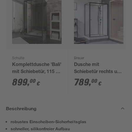
Schulte
Breuer
Komplettdusche 'Bali'
Dusche mit
mit Schiebetür, 115 x
Schiebetür rechts und
85 x 215 cm
Seitenwand, Klarglas,
899
,
789
,
00
00
€
€
vollgerahmt, schwarz
matt, 90 x 204 cm
Beschreibung
robustes Einscheiben-Sicherheitsglas
schneller, silikonfreier Aufbau