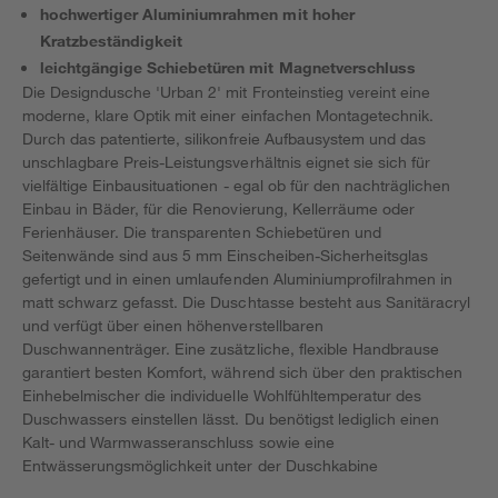
hochwertiger Aluminiumrahmen mit hoher
Kratzbeständigkeit
leichtgängige Schiebetüren mit Magnetverschluss
Die Designdusche 'Urban 2' mit Fronteinstieg vereint eine
moderne, klare Optik mit einer einfachen Montagetechnik.
Durch das patentierte, silikonfreie Aufbausystem und das
unschlagbare Preis-Leistungsverhältnis eignet sie sich für
vielfältige Einbausituationen - egal ob für den nachträglichen
Einbau in Bäder, für die Renovierung, Kellerräume oder
Ferienhäuser. Die transparenten Schiebetüren und
Seitenwände sind aus 5 mm Einscheiben-Sicherheitsglas
gefertigt und in einen umlaufenden Aluminiumprofilrahmen in
matt schwarz gefasst. Die Duschtasse besteht aus Sanitäracryl
und verfügt über einen höhenverstellbaren
Duschwannenträger. Eine zusätzliche, flexible Handbrause
garantiert besten Komfort, während sich über den praktischen
Einhebelmischer die individuelle Wohlfühltemperatur des
Duschwassers einstellen lässt. Du benötigst lediglich einen
Kalt- und Warmwasseranschluss sowie eine
Entwässerungsmöglichkeit unter der Duschkabine