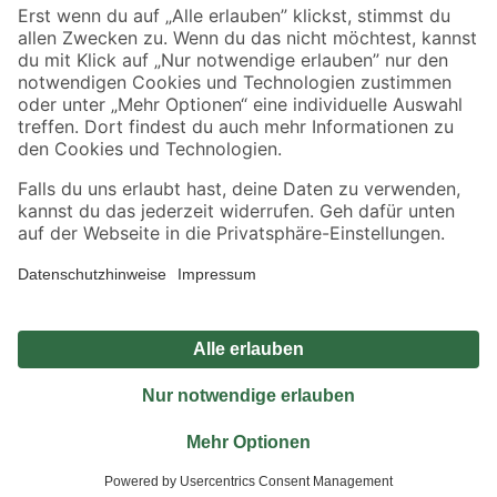
Sicher einkaufen
Jetzt die toom-App herunterladen
Alle Preisangaben in EUR inkl. gesetzl. MwSt.. Die dargestellten Angebote sind unter
Umständen nicht in allen Märkten verfügbar. Die angegebenen Verfügbarkeiten beziehen
sich auf den unter "Mein Markt" ausgewählten toom Baumarkt. Alle Angebote und
Produkte nur solange der Vorrat reicht.
*Paketversand ab 59 € versandkostenfrei, gilt nicht für Artikel mit Speditionsversand, hier
fallen zusätzliche Versandkosten an.
Datenschutz
Privatsphäre
Impressum
AGB
Nutzungsbedingungen
Widerrufsrecht
Vertrag widerrufen
Barrierefreiheit
© 2026 toom Baumarkt GmbH