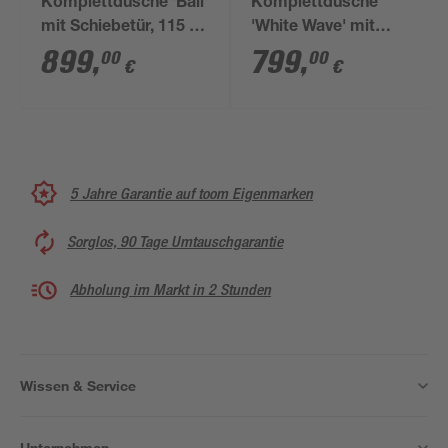
Komplettdusche 'Bali'
Komplettdusche
mit Schiebetür, 115 x
'White Wave' mit
85 x 215 cm
Schiebetür silber 80 x
899
,
799
,
00
00
€
€
110 cm
5 Jahre Garantie auf toom Eigenmarken
Sorglos, 90 Tage Umtauschgarantie
Abholung im Markt in 2 Stunden
Wissen & Service
Unternehmen