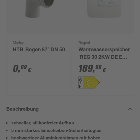
Marley
Regent
HTB-Bogen 87° DN 50
Warmwasserspeicher
'REG 30 2KW DE EU'
30 l
0
,
169
,
89
99
€
€
Beschreibung
schneller, silikonfreier Aufbau
5 mm starkes Einscheiben-Sicherheitsglas
hochwertiger Aluminiumrahmen mit hoher