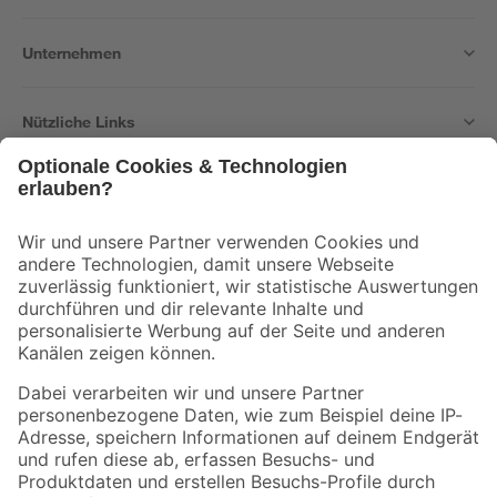
Unternehmen
Nützliche Links
Bleib auf dem Laufenden mit unserem Newsletter
Der toom Newsletter: Keine Angebote und Aktionen mehr verpassen!
Zur Newsletter Anmeldung
Folge uns
Zahlungsarten
Versandarten