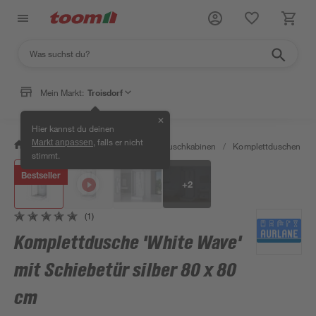
Mein Markt:
Troisdorf
✕
Hier kannst du deinen
, falls er nicht
Markt anpassen
/
Bad & Sanitär
/
Duschen
/
Duschkabinen
/
Komplettduschen
/
stimmt.
Bestseller
+
2
(1)
Komplettdusche 'White Wave'
mit Schiebetür silber 80 x 80
cm