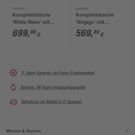
Aurlane
Aurlane
Komplettdusche
Komplettdusche
'White Wave' mit
'Ninjago' mit
Schiebetür silber 90 x
Schiebetür schwarz
699
,
569
,
00
00
€
€
90 cm
85 x 85 x 200 cm
5 Jahre Garantie auf toom Eigenmarken
Sorglos, 90 Tage Umtauschgarantie
Abholung im Markt in 2 Stunden
Wissen & Service