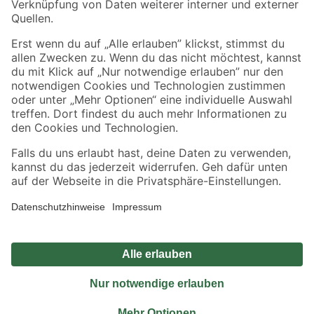
Sicher einkaufen
Jetzt die toom-App herunterladen
Alle Preisangaben in EUR inkl. gesetzl. MwSt.. Die dargestellten Angebote sind unter
Umständen nicht in allen Märkten verfügbar. Die angegebenen Verfügbarkeiten beziehen
sich auf den unter "Mein Markt" ausgewählten toom Baumarkt. Alle Angebote und
Produkte nur solange der Vorrat reicht.
*Paketversand ab 59 € versandkostenfrei, gilt nicht für Artikel mit Speditionsversand, hier
fallen zusätzliche Versandkosten an.
Datenschutz
Privatsphäre
Impressum
AGB
Nutzungsbedingungen
Widerrufsrecht
Vertrag widerrufen
Barrierefreiheit