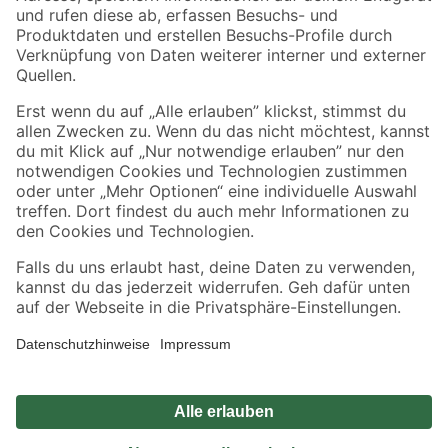
Zahlungsarten
Versandarten
Sicher einkaufen
Jetzt die toom-App herunterladen
Alle Preisangaben in EUR inkl. gesetzl. MwSt.. Die dargestellten Angebote sind unter
Umständen nicht in allen Märkten verfügbar. Die angegebenen Verfügbarkeiten beziehen
sich auf den unter "Mein Markt" ausgewählten toom Baumarkt. Alle Angebote und
Produkte nur solange der Vorrat reicht.
*Paketversand ab 59 € versandkostenfrei, gilt nicht für Artikel mit Speditionsversand, hier
fallen zusätzliche Versandkosten an.
Datenschutz
Privatsphäre
Impressum
AGB
Nutzungsbedingungen
Widerrufsrecht
Vertrag widerrufen