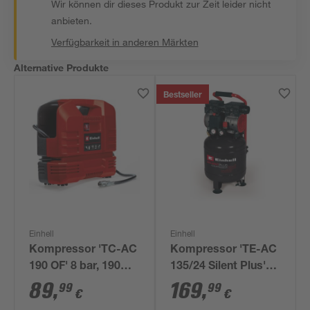
Wir können dir dieses Produkt zur Zeit leider nicht
anbieten.
Verfügbarkeit in anderen Märkten
Alternative Produkte
Bestseller
Einhell
Einhell
Kompressor 'TC-AC
Kompressor 'TE-AC
190 OF' 8 bar, 190
135/24 Silent Plus'
l/min
750 W
89
,
169
,
99
99
€
€