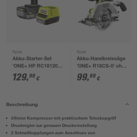
Ryobi
Ryobi
Akku-Starter-Set
Akku-Handkreissäge
'ONE+ HP RC18120-
'ONE+ R18CS-0' ohne
150X' 18 V 5,0 Ah mit
Akku, Ø 165 mm
129
,
99
,
99
99
€
€
Akku und Ladegerät
Beschreibung
ölfreier Kompressor mit praktischem Teleskopgriff
Druckregler zur genauen Druckeinstellung
2 Schnellkupplungen zum Anschluss von