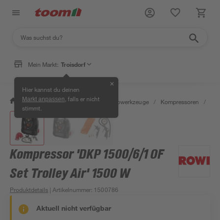
Mein Markt:
Troisdorf
✕
Hier kannst du deinen
, falls er nicht
Markt anpassen
/
Werkstatt & Maschinen
/
Elektrowerkzeuge
/
Kompressoren
/
Dru
stimmt.
Kompressor 'DKP 1500/6/1 OF
Set Trolley Air' 1500 W
Produktdetails
| Artikelnummer
:
1500786
Aktuell nicht verfügbar