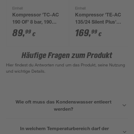
Einhell
Einhell
Kompressor 'TC-AC
Kompressor 'TE-AC
190 OF' 8 bar, 190
135/24 Silent Plus'
l/min
750 W
89
,
169
,
99
99
€
€
Häufige Fragen zum Produkt
Hier findest du Antworten rund um das Produkt, seine Nutzung
und wichtige Details.
Wie oft muss das Kondenswasser entleert
werden?
In welchem Temperaturbereich darf der