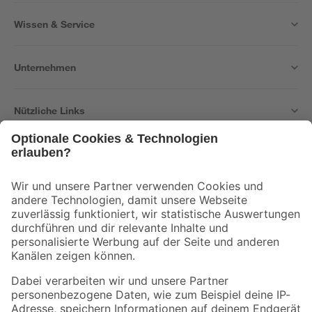
Wissen & Service
Unternehmen
Nützliche Links
Bleib auf dem Laufenden mit unserem Newsletter
Der toom Newsletter: Keine Angebote und Aktionen mehr verpassen!
Zur Newsletter Anmeldung
Folge uns