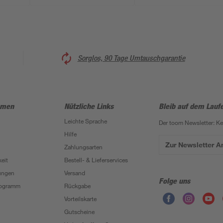
Sorglos, 90 Tage Umtauschgarantie
hmen
Nützliche Links
Bleib auf dem Lauf
Leichte Sprache
Der toom Newsletter: K
Hilfe
Zur Newsletter 
Zahlungsarten
eit
Bestell- & Lieferservices
ungen
Versand
Folge uns
Programm
Rückgabe
Vorteilskarte
Gutscheine