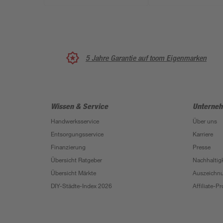
5 Jahre Garantie auf toom Eigenmarken
Wissen & Service
Unterne
Handwerksservice
Über uns
Entsorgungsservice
Karriere
Finanzierung
Presse
Übersicht Ratgeber
Nachhaltigk
Übersicht Märkte
Auszeichn
DIY-Städte-Index 2026
Affiliate-