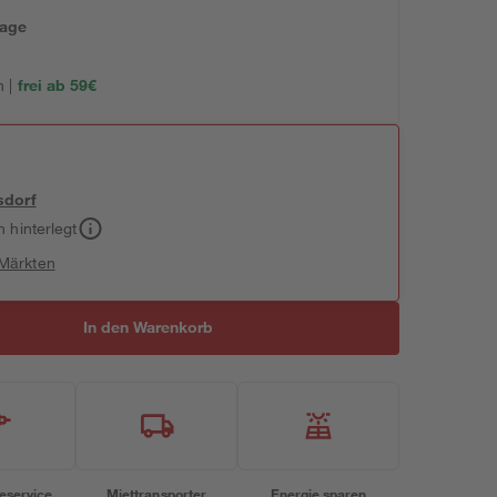
tage
 |
frei ab 59€
sdorf
h hinterlegt
 Märkten
In den Warenkorb
eservice
Miettransporter
Energie sparen