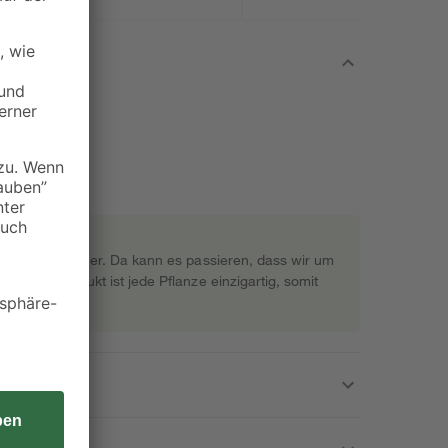
rekt beim Gärtner. Da kann es passieren, dass wir um
s Naturprodukt ist jede Pflanze einzigartig, somit