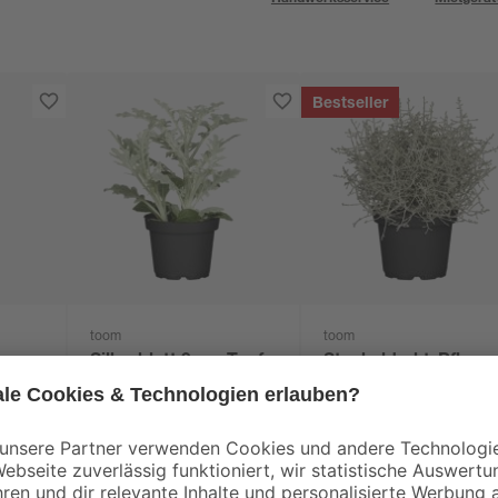
Bestseller
toom
toom
t
Silberblatt 9 cm Topf
Stacheldraht-Pflanz
11 cm Topf
0
,
2
,
79
59
€
€