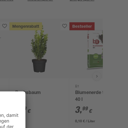
Mengenrabatt
Bestseller
B1
e
Buchsbaum
Blumenerde torffrei
40 l
1
,
3
,
99
99
€
€
0,10 € / Liter