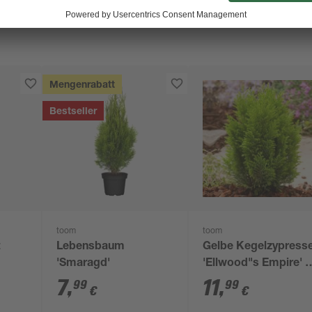
Mengenrabatt
Bestseller
toom
toom
t
Lebensbaum
Gelbe Kegelzypress
'Smaragd'
'Ellwood"s Empire' 
cm Topf
7
,
11
,
99
99
€
€