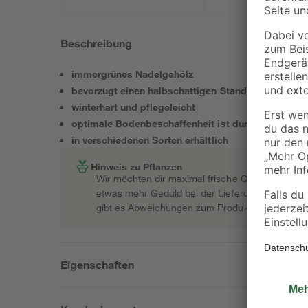
Beschreibung
immergrünes Nadelgehölz
bevorzugt einen halbschattigen Standort
winterhart und pflegeleicht
optimale Bodenbeschaffenheit ist durchlässig, näh
in verschiedenen Sorten erhältlich
Hinweis zu Pflanzen
Wir möchten dir maximal frische Qualität garant
etwas mehr Geduld bei der Lieferung bitten müss
gibt es Abweichungen zum Produktfoto.
Eigenschaften