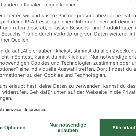
rstoffreich und feucht
ieren. Deswegen ordern wir deine Pflanze erst nach der Bestellung di
en. So kannst du dich über eine frische und gesunde Pflanze freuen! Al