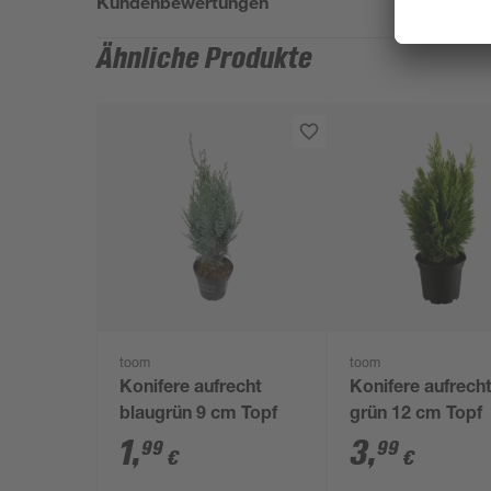
Kundenbewertungen
Ähnliche Produkte
toom
toom
Konifere aufrecht
Konifere aufrech
blaugrün 9 cm Topf
grün 12 cm Topf
1
,
3
,
99
99
€
€