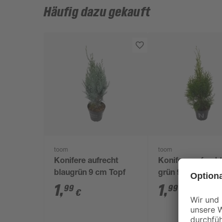
Häufig dazu gekauft
toom
toom
Konifere aufrecht
Konifere aufrech
blaugrün 9 cm Topf
grün 9 cm Topf
1
,
1
,
99
99
€
€