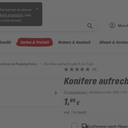
✕
ier kannst du deinen
, falls
Markt anpassen
r nicht stimmt.
Mein 
Sanitär
Garten & Freizeit
Wohnen & Haushalt
Wissen & Servic
achsende Nadelgehölze
/
Konifere aufrecht gelb 9 cm Topf
(1)
Konifere aufrech
Produktdetails
| Artikelnummer
:
4661163
1
,
99
€
inkl. 7% MwSt.
Lieferung nach Haus