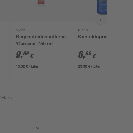
Nigrin
Nigrin
Regenstreifenentferner
Kontaktspray 300 ml
'Caravan' 750 ml
9
,
6
,
99
99
€
€
13,32 € / Liter
23,30 € / Liter
etails.