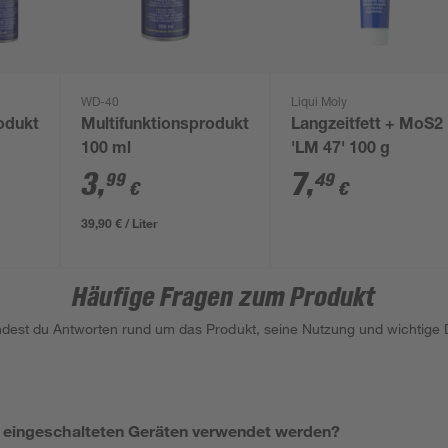
WD-40
Liqui Moly
odukt
Multifunktionsprodukt
Langzeitfett + MoS2
100 ml
'LM 47' 100 g
3
,
7
,
99
49
€
€
39,90 € / Liter
Häufige Fragen zum Produkt
indest du Antworten rund um das Produkt, seine Nutzung und wichtige D
i eingeschalteten Geräten verwendet werden?