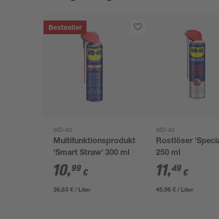
Bestseller
WD-40
WD-40
Multifunktionsprodukt
Rostlöser 'Specia
'Smart Straw' 300 ml
250 ml
10
,
11
,
99
49
€
€
36,63 € / Liter
45,96 € / Liter