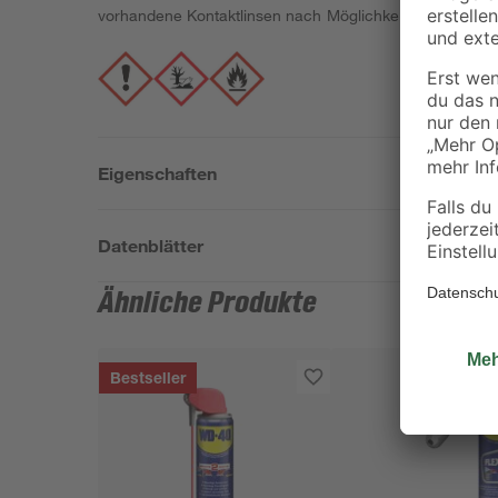
vorhandene Kontaktlinsen nach Möglichkeit entfernen. W
Eigenschaften
Datenblätter
Ähnliche Produkte
Bestseller