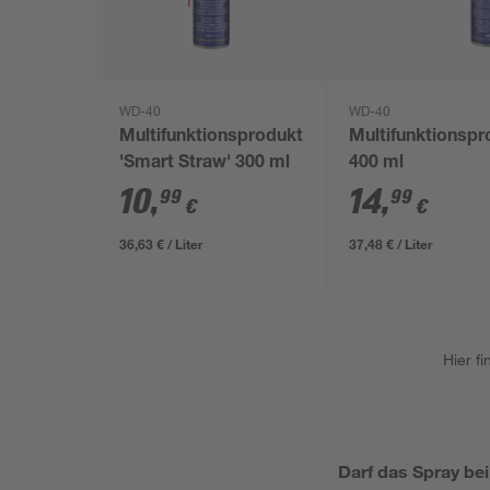
WD-40
WD-40
Multifunktionsprodukt
Multifunktionspr
'Smart Straw' 300 ml
400 ml
10
,
14
,
99
99
€
€
36,63 € / Liter
37,48 € / Liter
Hier f
Darf das Spray be