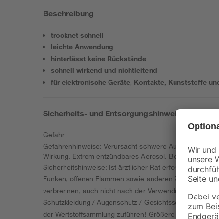
Beschreibung
trocknet schnell
leichte Anwendung
hinterlässt keine Rückstände
schnell wirkend und nichtleitend
für elektronische Geräte, Kontakte, Kunststoffe 
Sicherheits- und Entsorgungshinweise
Gefahr
Gefahrenhinweise: Verursacht schwere Augenreizung. Ve
Wirkung. Extrem entzündbares Aerosol. Behälter steht 
Sicherheitshinweise: Ist ärztlicher Rat erforderlich, Ve
Funken, offenen Flammen sowie anderen Zündquellenart
verbrennen, auch nicht nach der Verwendung. Einatmen 
Schutzkleidung / Augenschutz / Gesichtsschutz tragen
der Wertstoffsammlung zuführen! Größere Produktreste z