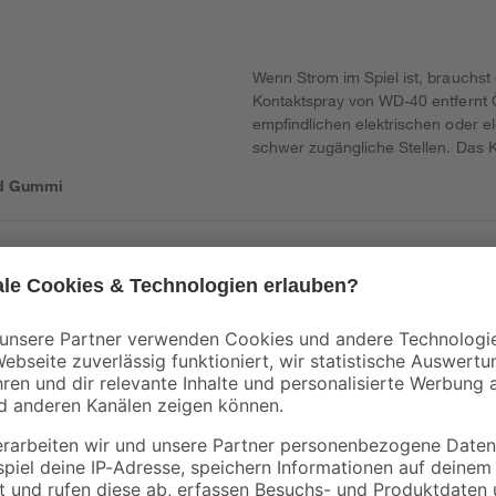
Wenn Strom im Spiel ist, brauchst 
Kontaktspray von WD-40 entfernt 
empfindlichen elektrischen oder 
schwer zugängliche Stellen. Das K
und Gummi
rursacht Hautreizungen. Kann Schläfrigkeit und Benommenheit verursa
unter Druck: kann bei Erwärmung bersten.
rpackung oder Kennzeichnungsetikett bereithalten. Darf nicht in die Hä
en fernhalten. Nicht rauchen. Nicht gegen offene Flamme oder ander
von Staub / Rauch / Gas / Nebel / Dampf / Aerosol vermeiden. Freis
. Bei Unwohlsein GIFTINFORMATIONSZENTRUM/Arzt anrufen. Unter Versc
ur Problemstoffsammelstelle bringen. Bei Kontakt mit den Augen: Ein