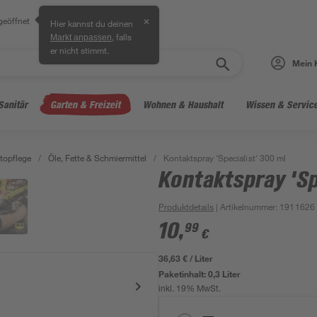
geöffnet
✕
Hier kannst du deinen
, falls
Markt anpassen
er nicht stimmt.
Mein 
Sanitär
Garten & Freizeit
Wohnen & Haushalt
Wissen & Servic
topflege
/
Öle, Fette & Schmiermittel
/
Kontaktspray 'Specialist' 300 ml
Kontaktspray 'Sp
Produktdetails
| Artikelnummer
:
1911626
10
,
99
€
36,63 € / Liter
Paketinhalt:
0,3 Liter
inkl. 19% MwSt.