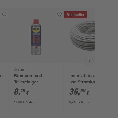
Bestseller
WD-40
kt
Bremsen- und
Installations-,Elektro-
Teilereiniger
und Stromkabel
'Specialist' 500 ml
NYM-J 3x1,5mm² 50
8
,
36
,
19
99
€
€
m
16,38 € / Liter
0,74 € / Meter