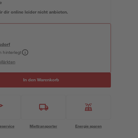
e
 dir online leider nicht anbieten.
sdorf
h hinterlegt
 Märkten
In den Warenkorb
eservice
Miettransporter
Energie sparen