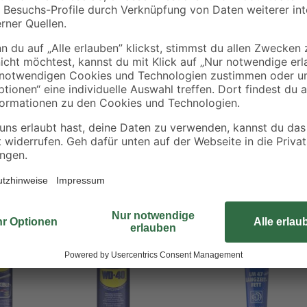
eiter spülen. Vor Sonnenbestrahlung schützen. Nicht Temperaturen üb
Bestseller