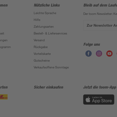
hmen
Nützliche Links
Bleib auf dem Lauf
Leichte Sprache
Der toom Newsletter: K
Hilfe
Zur Newsletter 
Zahlungsarten
eit
Bestell- & Lieferservices
ungen
Versand
Folge uns
Programm
Rückgabe
Vorteilskarte
Gutscheine
Verkaufsoffene Sonntage
rten
Sicher einkaufen
Jetzt die toom-App