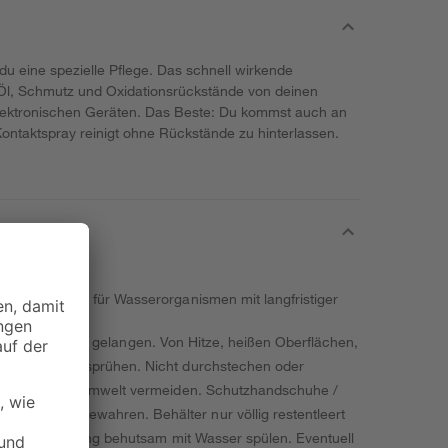
du eine spezielle Pflege. Das schnell wirkende
Öl, Schmutz und Oxidationsrückstände von deinen
elektronischen Geräten. Das Beste: Du kommst auch an
ontaktspray reinigt ohne Rückstände zu hinterlassen.
chen. Giftig für Wasserorganismen mit langfristiger
nde von Kindern gelangen. Von Hitze, heißen Oberflächen,
e Zündquelle sprühen. Nicht durchstechen oder
etzung in die Umwelt vermeiden. Schutzhandschuhe /
hluss aufbewahren. Behälter nur völlig restentleert
ige Minuten lang behutsam mit Wasser spülen. Eventuell