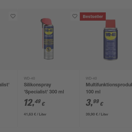
Bestseller
WD-40
WD-40
list'
Silikonspray
Multifunktionsprodu
'Specialist' 300 ml
100 ml
12
,
3
,
49
99
€
€
41,63 € / Liter
39,90 € / Liter