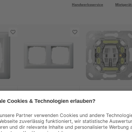
Handwerksservice
Mietgerät
GIRA
GIRA
-fach
Abdeckrahmen 2-fach
Kontrollwechselscha
weiß
'Standard 55' reinweiß
ohne Abdeckung
glänzend
3
,
15
,
29
79
€
€