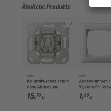
Ähnliche Produkte
GIRA
GIRA
Kontrollwechselschaltereinsatz
Abdeckrahmen 1
ohne Abdeckung
'System 55' rein
glänzend
15
,
1
,
79
99
€
€