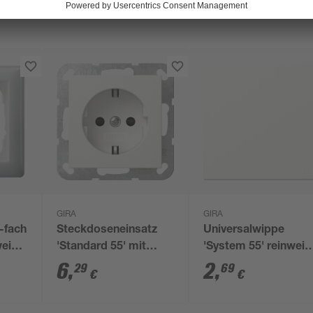
GIRA
GIRA
-fach
Steckdoseneinsatz
Universalwippe
weiß
'Standard 55' mit
'System 55' reinweiß
erhöhtem
matt
6
,
2
,
29
69
€
€
Berührungsschutz
reinweiß matt 7 x 7