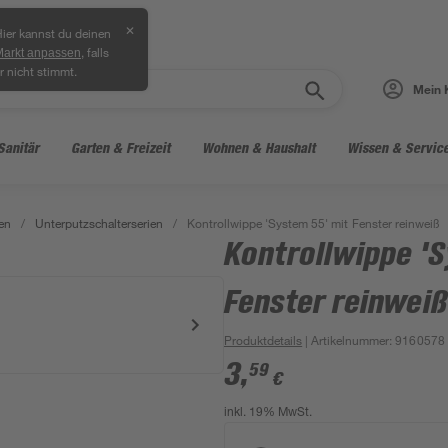
✕
ier kannst du deinen
, falls
Markt anpassen
r nicht stimmt.
Mein 
Sanitär
Garten & Freizeit
Wohnen & Haushalt
Wissen & Servic
en
/
Unterputzschalterserien
/
Kontrollwippe 'System 55' mit Fenster reinweiß
Kontrollwippe '
Fenster reinweiß
Produktdetails
| Artikelnummer
:
9160578
3
,
59
€
inkl. 19% MwSt.