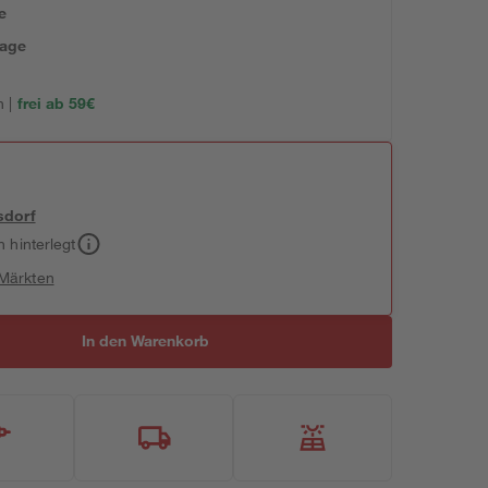
e
tage
 |
frei ab 59€
sdorf
h hinterlegt
 Märkten
In den Warenkorb