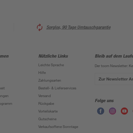
cm
Sorglos, 90 Tage Umtauschgarantie
hmen
Nützliche Links
Bleib auf dem Lauf
Leichte Sprache
Der toom Newsletter: K
Hilfe
Zur Newsletter 
Zahlungsarten
eit
Bestell- & Lieferservices
ungen
Versand
Folge uns
Programm
Rückgabe
Vorteilskarte
Gutscheine
Verkaufsoffene Sonntage