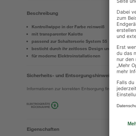
Beschreibung
Kontrollwippe in der Farbe reinweiß
mit transparenter Kalotte
passend zur Schalterserie System 55
besticht durch ihr zeitloses Design und hohe Funkti
für moderne Elektroinstallationen
Sicherheits- und Entsorgungshinweise
Informationen zur korrekten Entsorgung findest du
hier
.
Eigenschaften