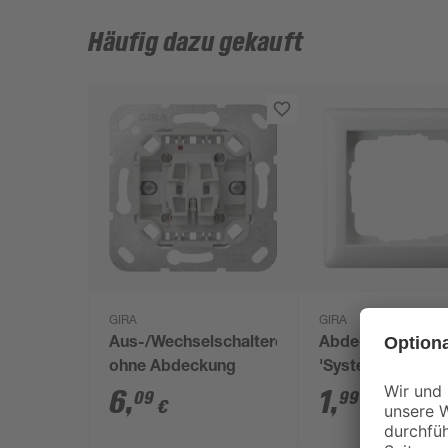
Häufig dazu gekauft
GIRA
GIRA
Aus-/Wechselschaltereinsatz
Abdeckrahmen 1
ohne Abdeckung
'System 55' rein
glänzend
6
,
1
,
09
99
€
€