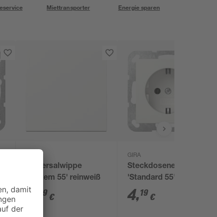
eservice
Miettransporter
Energie sparen
GIRA
GIRA
ltereinsatz
Universalwippe
Steckdoseneinsatz
'System 55' reinweiß
'Standard 55' reinweiß
glänzend 7 x 7 cm
2
,
4
,
69
19
€
€