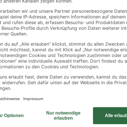
Die GIRA Kontrollwippe, in der Far
durch ihr zeitloses Design und hohe
die einfache Überprüfung des Scha
moderne Elektroinstallationen.
onalität