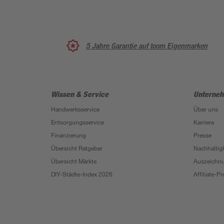
5 Jahre Garantie auf toom Eigenmarken
Wissen & Service
Unterne
Handwerksservice
Über uns
Entsorgungsservice
Karriere
Finanzierung
Presse
Übersicht Ratgeber
Nachhaltigk
Übersicht Märkte
Auszeichn
DIY-Städte-Index 2026
Affiliate-