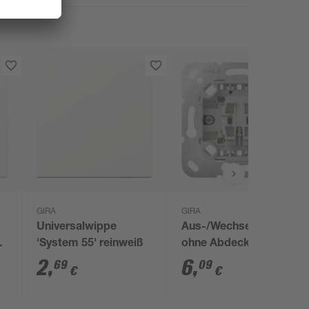
GIRA
GIRA
Universalwippe
Aus-/Wechselschalterei
'System 55' reinweiß
ohne Abdeckung
2
,
6
,
69
09
€
€