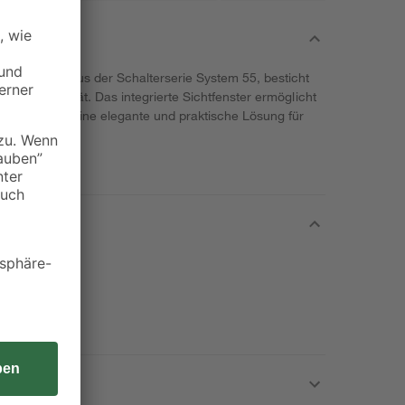
be reinweiß aus der Schalterserie System 55, besticht
 Funktionalität. Das integrierte Sichtfenster ermöglicht
ltzustands. Eine elegante und praktische Lösung für