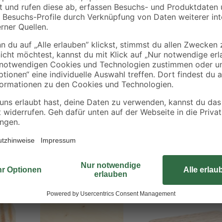
Das Konusplättchen von kwb besteh
geeignet für die Ausbesserung von
Schraubkopfabdeckungen. Die Kon
Set bestehend aus 10 Stück geliefe