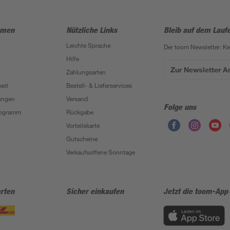
hmen
Nützliche Links
Bleib auf dem Lauf
Leichte Sprache
Der toom Newsletter: K
Hilfe
Zur Newsletter 
Zahlungsarten
eit
Bestell- & Lieferservices
ungen
Versand
Folge uns
Programm
Rückgabe
Vorteilskarte
Gutscheine
Verkaufsoffene Sonntage
rten
Sicher einkaufen
Jetzt die toom-App