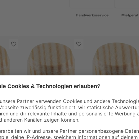
Handwerksservice
Mietgerät
kwb
kwb
Konusplättchen
Konusplättchen
20
Kiefer Ø 20 mm 40
Kiefer Ø 40 mm 8
Stück
Stück
4
,
4
,
99
99
€
€