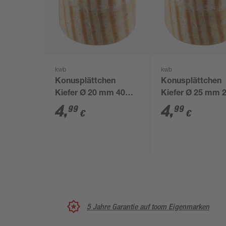
kwb
kwb
Konusplättchen
Konusplättchen
Kiefer Ø 20 mm 40
Kiefer Ø 25 mm 
Stück
Stück
4
,
4
,
99
99
€
€
5 Jahre Garantie auf toom Eigenmarken