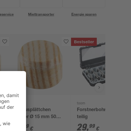
eservice
Miettransporter
Energie sparen
Bestseller
kwb
toom
Konusplättchen
Forstnerbohrer-Set 5-
Kiefer Ø 15 mm 50
teilig
Stück
4
,
29
,
99
99
€
€