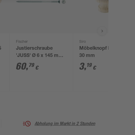
Fischer
Siro
5
Justierschraube
Möbelknopf Fichte Ø
'JUSS' Ø 6 x 145 mm
30 mm
100 Stück
60
,
3
,
79
19
€
€
Abholung im Markt in 2 Stunden