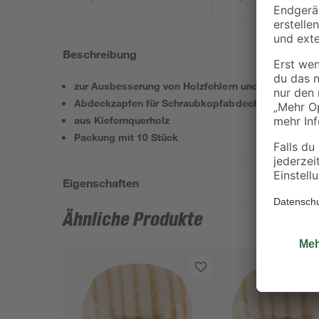
Beschreibung
zur Ausbesserung von Holzfehlern und Astlöchern
Abdeckzapfen für Schraubkopfabdeckungen
aus Kiefernquerholz
Packung mit 10 Stück
Eigenschaften
Ähnliche Produkte