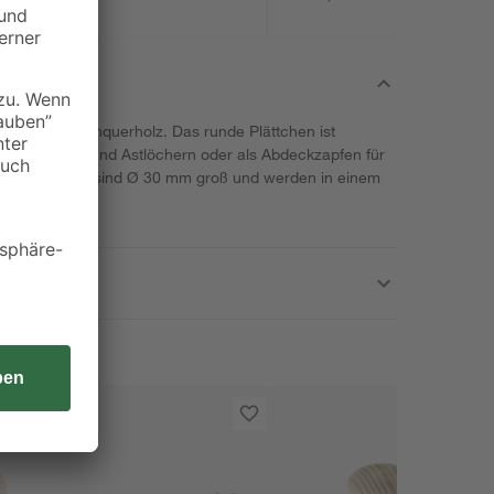
t aus Kiefernquerholz. Das runde Plättchen ist
 Holzfehlern und Astlöchern oder als Abdeckzapfen für
usplättchen sind Ø 30 mm groß und werden in einem
rt.