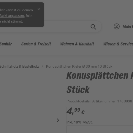
✕
ier kannst du deinen
, falls
Markt anpassen
r nicht stimmt.
Mein 
Sanitär
Garten & Freizeit
Wohnen & Haushalt
Wissen & Servic
 Schnitzholz & Bastelholz
/
Konusplättchen Kiefer Ø 30 mm 10 Stück
Konusplättchen 
Stück
Produktdetails
| Artikelnummer
:
1750838
4
,
99
€
inkl. 19% MwSt.