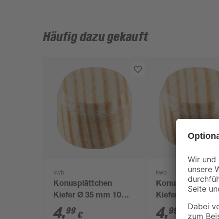
Häufig dazu gekauft
kwb
kwb
Konusplättchen
Konusplättchen
Kiefer Ø 35 mm 10
Kiefer Ø 25 mm 
Stück
Stück
4
,
4
,
99
99
€
€