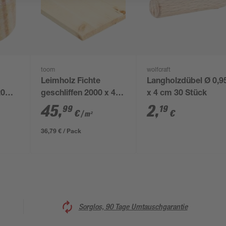
toom
wolfcraft
Leimholz Fichte
Langholzdübel Ø 0,9
20
geschliffen 2000 x 400
x 4 cm 30 Stück
x 18 mm
45
,
2
,
99
19
€
€
/ m²
36,79 € / Pack
Sorglos, 90 Tage Umtauschgarantie