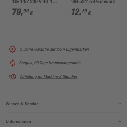
'GE 145' 230 V 40-100
'SB 524' rot/schwarz
A
79
,
12
,
99
79
€
€
5 Jahre Garantie auf toom Eigenmarken
Sorglos, 90 Tage Umtauschgarantie
Abholung im Markt in 2 Stunden
Wissen & Service
Unternehmen