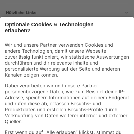
Nützliche Links
Bleib auf dem Laufenden mit unserem Newsletter
Der toom Newsletter: Keine Angebote und Aktionen mehr verpassen!
Zur Newsletter Anmeldung
Folge uns
Zahlungsarten
Versandarten
Sicher einkaufen