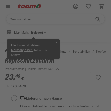
Mein Markt:
Troisdorf
✕
Hier kannst du deinen
, falls er nicht
Markt anpassen
/
Bauen & Renovieren
/
Arbeitsschutz
/
Schutzbrillen
/
Kopfschut
stimmt.
Kopfschutzschirm
Produktdetails
| Artikelnummer
:
1301927
23
,
49
€
inkl. 19% MwSt.
Lieferung nach Hause
Diesen Artikel können wir dir online leider nicht