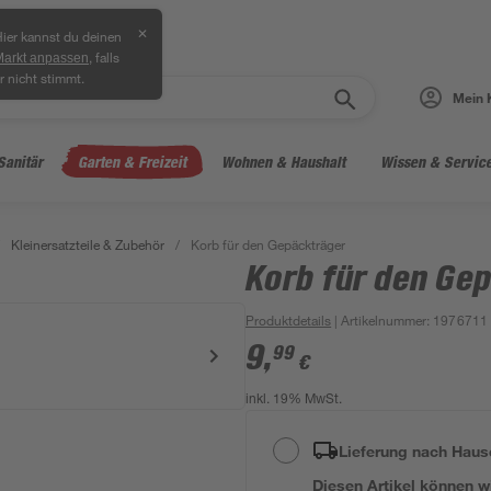
✕
ier kannst du deinen
, falls
Markt anpassen
r nicht stimmt.
Mein 
Sanitär
Garten & Freizeit
Wohnen & Haushalt
Wissen & Servic
Kleinersatzteile & Zubehör
/
Korb für den Gepäckträger
Korb für den Ge
Produktdetails
| Artikelnummer
:
1976711
9
,
99
€
inkl. 19% MwSt.
Lieferung nach Haus
Diesen Artikel können wir