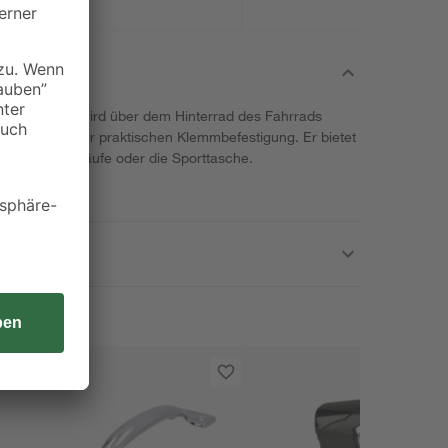
 von Fischer wird über dem Hinterrad des Fahrrads
kzeug dank der praktischen Klemmbefestigung. Er bietet
für Deine Einkäufe oder die Sporttasche.