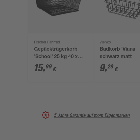
Fischer Fahrrad
Wenko
Gepäckträgerkorb
Badkorb 'Viana'
'School' 25 kg 40 x
schwarz matt
29,5 x 19 cm
15
,
9
,
99
29
€
€
5 Jahre Garantie auf toom Eigenmarken