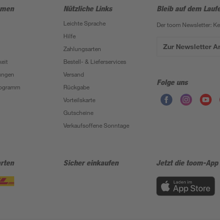
hmen
Nützliche Links
Bleib auf dem Lauf
Leichte Sprache
Der toom Newsletter: K
Hilfe
Zur Newsletter 
Zahlungsarten
eit
Bestell- & Lieferservices
ungen
Versand
Folge uns
Programm
Rückgabe
Vorteilskarte
Gutscheine
Verkaufsoffene Sonntage
rten
Sicher einkaufen
Jetzt die toom-App