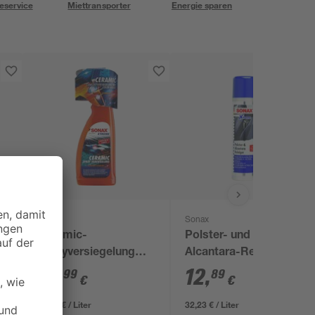
eservice
Miettransporter
Energie sparen
Sonax
Sonax
Ceramic-
Polster- und
Sprayversiegelung
Alcantara-Reiniger
'Xtreme' 750 ml
'Xtreme' 400 ml
19
,
12
,
99
89
€
€
26,65 € / Liter
32,23 € / Liter