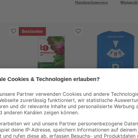
Handwerksservice
Mietgerät
Bestseller
B1
0-2
Rindenmulch 0-40
Parkscheibe mit 5
mm 40 l
Funktionen
3
,
2
,
99
59
€
€
0,10 € / Liter