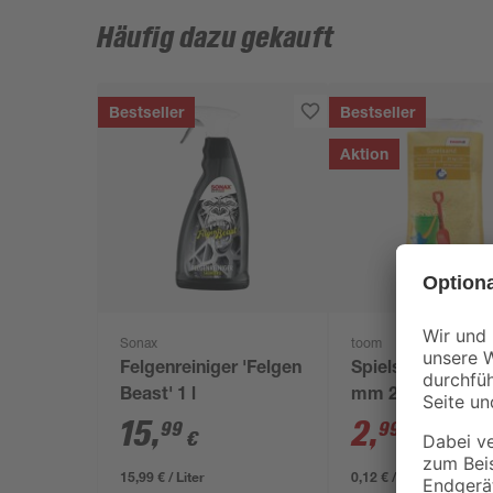
Häufig dazu gekauft
Bestseller
Bestseller
Aktion
Sonax
toom
Felgenreiniger 'Felgen
Spielsand beige 
Beast' 1 l
mm 25 kg
15
,
2
,
99
99
€
€
3,29 €
15,99 € / Liter
0,12 € / Kilogramm