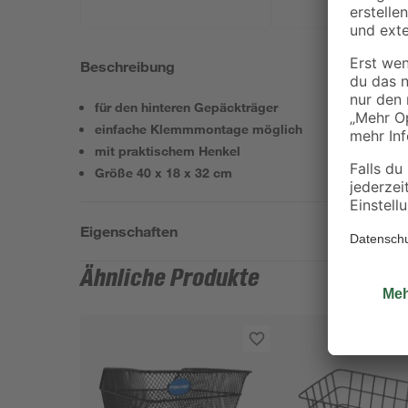
Beschreibung
für den hinteren Gepäckträger
einfache Klemmmontage möglich
mit praktischem Henkel
Größe 40 x 18 x 32 cm
Eigenschaften
Ähnliche Produkte