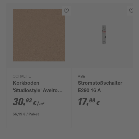
CORKLIFE
ABB
Korkboden
Stromstoßschalter
'Studiostyle' Aveiro
E290 16 A
creme braun 10,5 mm
30
,
17
,
93
99
€
€
/ m²
66,19 € / Paket