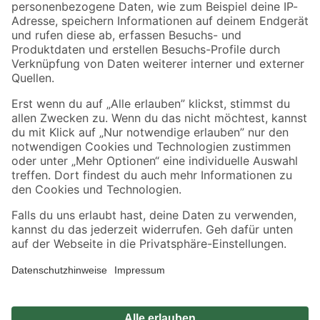
Zahlungsarten
Versandarten
Sicher einkaufen
Jetzt die toom-App herunterladen
Alle Preisangaben in EUR inkl. gesetzl. MwSt.. Die dargestellten Angebote sind unter
Umständen nicht in allen Märkten verfügbar. Die angegebenen Verfügbarkeiten beziehen
sich auf den unter "Mein Markt" ausgewählten toom Baumarkt. Alle Angebote und
Produkte nur solange der Vorrat reicht.
*Paketversand ab 59 € versandkostenfrei, gilt nicht für Artikel mit Speditionsversand, hier
fallen zusätzliche Versandkosten an.
Datenschutz
Privatsphäre
Impressum
AGB