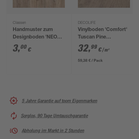
Classen
DECOLIFE
Handmuster zum
Vinylboden 'Comfort'
Designboden 'NEO
Tuscan Pine
2.0 Wood' Seawashed
graubraun 10,5 mm
3
,
32
,
00
99
€
€
/ m²
Oak 4,5 mm
59,38 € / Pack
5 Jahre Garantie auf toom Eigenmarken
Sorglos, 90 Tage Umtauschgarantie
Abholung im Markt in 2 Stunden