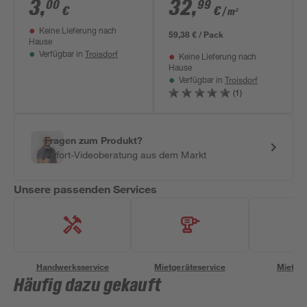
2.0 Wood'
graubraun 10,5 mm
3
,
32
,
00
99
€
€
/ m²
Seawashed Oak 4,5
Keine Lieferung nach
mm
59,38 € / Pack
Hause
Troisdorf
Verfügbar in
Keine Lieferung nach
Hause
Troisdorf
Verfügbar in
(1)
Fragen zum Produkt?
Sofort-Videoberatung aus dem Markt
Unsere passenden Services
Handwerksservice
Mietgeräteservice
Miettra
Häufig dazu gekauft