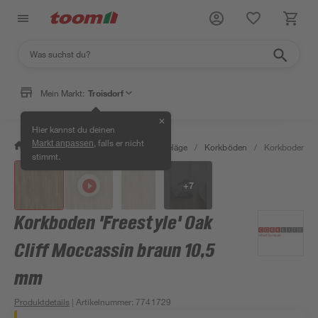
Mein Markt:
Troisdorf
✕
Hier kannst du deinen
, falls er nicht
Markt anpassen
/
Bauen & Renovieren
/
Bodenbeläge
/
Korkböden
/
Korkboden 'Fr
stimmt.
+
7
Korkboden 'Freestyle' Oak
Cliff Moccassin braun 10,5
mm
Produktdetails
| Artikelnummer
:
7741729