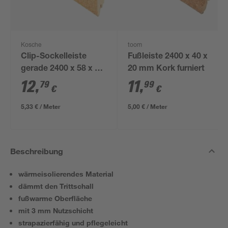
Kosche
toom
Clip-Sockelleiste
Fußleiste 2400 x 40 x
gerade 2400 x 58 x 16
20 mm Kork furniert
mm Kork
12
,
11
,
79
99
€
€
5,33 € / Meter
5,00 € / Meter
Beschreibung
wärmeisolierendes Material
dämmt den Trittschall
fußwarme Oberfläche
mit 3 mm Nutzschicht
strapazierfähig und pflegeleicht