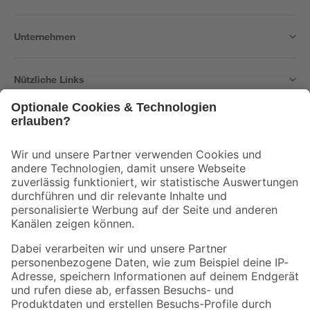
Unternehmen
Nützliche Links
Bleib auf dem Laufenden mit unserem Newsletter
Der toom Newsletter: Keine Angebote und Aktionen mehr verpassen!
Zur Newsletter Anmeldung
Folge uns
Zahlungsarten
Versandarten