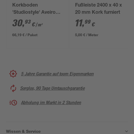
Korkboden
Fußleiste 2400 x 40 x
'Studiostyle' Aveiro
20 mm Kork furniert
creme braun 10,5 mm
30
,
11
,
93
99
€
€
/ m²
66,19 € / Paket
5,00 € / Meter
5 Jahre Garantie auf toom Eigenmarken
Sorglos, 90 Tage Umtauschgarantie
Abholung im Markt in 2 Stunden
Wissen & Service