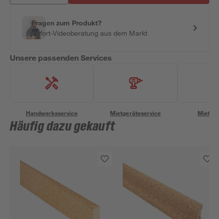
Fragen zum Produkt?
Sofort-Videoberatung aus dem Markt
Unsere passenden Services
Handwerksservice
Mietgeräteservice
Miettra
Häufig dazu gekauft