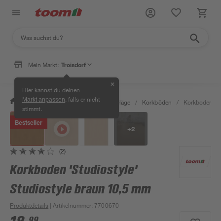
Mein Markt:
Troisdorf
✕
Hier kannst du deinen
, falls er nicht
Markt anpassen
/
Bauen & Renovieren
/
Bodenbeläge
/
Korkböden
/
Korkboden 'St
stimmt.
Bestseller
+
2
(2)
Korkboden 'Studiostyle'
Studiostyle braun 10,5 mm
Produktdetails
| Artikelnummer
:
7700670
99