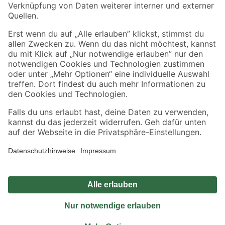
Sicher einkaufen
Jetzt die toom-App herunterladen
Alle Preisangaben in EUR inkl. gesetzl. MwSt.. Die dargestellten Angebote sind unter
Umständen nicht in allen Märkten verfügbar. Die angegebenen Verfügbarkeiten beziehen
sich auf den unter "Mein Markt" ausgewählten toom Baumarkt. Alle Angebote und
Produkte nur solange der Vorrat reicht.
*Paketversand ab 59 € versandkostenfrei, gilt nicht für Artikel mit Speditionsversand, hier
fallen zusätzliche Versandkosten an.
Datenschutz
Privatsphäre
Impressum
AGB
Nutzungsbedingungen
Widerrufsrecht
Vertrag widerrufen
Barrierefreiheit