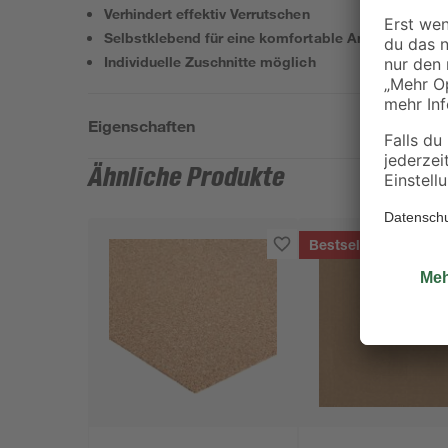
Verhindert effektiv Verrutschen
Selbstklebend für eine komfortable Anwendung
Individuelle Zuschnitte möglich
Eigenschaften
Ähnliche Produkte
Bestseller