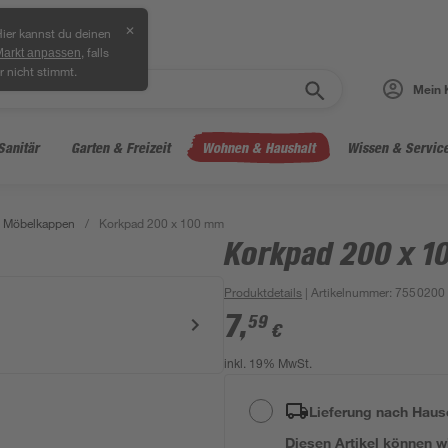
✕
ier kannst du deinen
, falls
Markt anpassen
r nicht stimmt.
Mein 
Sanitär
Garten & Freizeit
Wohnen & Haushalt
Wissen & Servic
& Möbelkappen
/
Korkpad 200 x 100 mm
Korkpad 200 x 
Produktdetails
| Artikelnummer
:
7550200
7
,
59
€
inkl. 19% MwSt.
Lieferung nach Haus
Diesen Artikel können wir