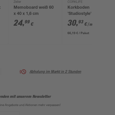
Zeller
CORKLIFE
x
Memoboard weiß 60
Korkboden
x 40 x 1,6 cm
'Studiostyle' Aveiro
creme braun 10,5 mm
24
,
30
,
99
93
€
€
/ m²
66,19 € / Paket
Abholung im Markt in 2 Stunden
enden mit unserem Newsletter
eine Angebote und Aktionen mehr verpassen!