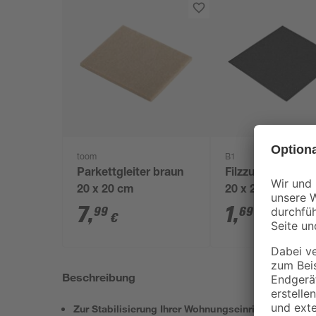
toom
B1
Parkettgleiter braun
Filzzuschnitt sc
20 x 20 cm
20 x 20 cm
7
,
1
,
99
69
€
€
Beschreibung
Zur Stabilisierung Ihrer Wohnungseinrichtung