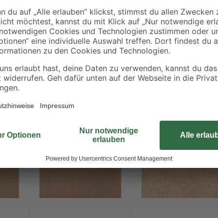
Wohnungseinrichtung. Die Oberfläc
Verrutschen von Pflanzenkübeln o
selbstklebender Oberfläche auf äu
Bestseller