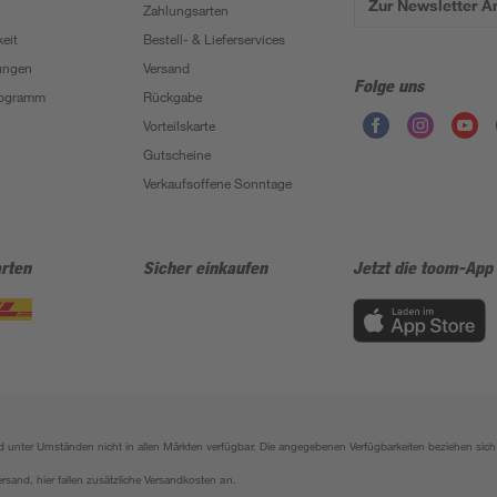
Zur Newsletter 
Zahlungsarten
eit
Bestell- & Lieferservices
ungen
Versand
Folge uns
Programm
Rückgabe
Vorteilskarte
Gutscheine
Verkaufsoffene Sonntage
rten
Sicher einkaufen
Jetzt die toom-App
sind unter Umständen nicht in allen Märkten verfügbar. Die angegebenen Verfügbarkeiten beziehen s
ersand, hier fallen zusätzliche Versandkosten an.