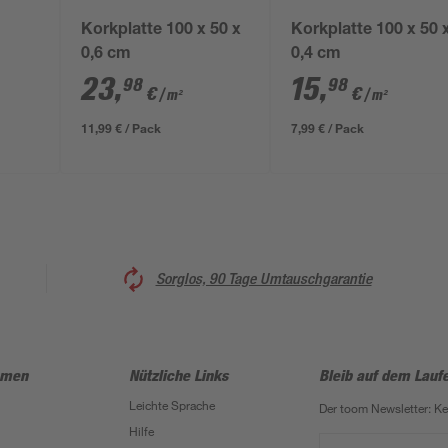
Korkplatte 100 x 50 x
Korkplatte 100 x 50 
0,6 cm
0,4 cm
n 10,5
23
,
15
,
98
98
€
€
/ m²
/ m²
11,99 € / Pack
7,99 € / Pack
Sorglos, 90 Tage Umtauschgarantie
hmen
Nützliche Links
Bleib auf dem Lauf
Leichte Sprache
Der toom Newsletter: K
Hilfe