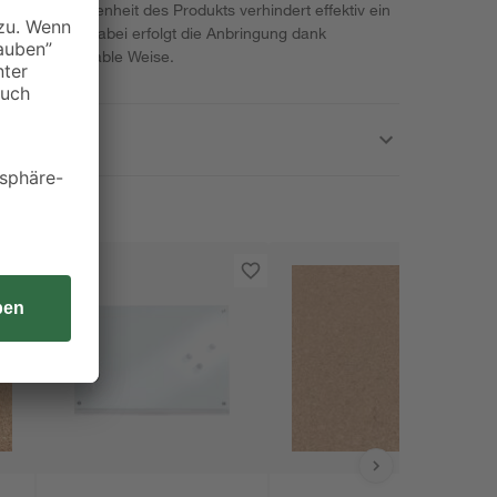
henbeschaffenheit des Produkts verhindert effektiv ein
der Möbeln. Dabei erfolgt die Anbringung dank
ßerst komfortable Weise.