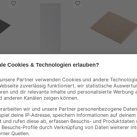
toom
toom
hwarz
Schutzpuffer-Pad 200
Parkettgleiter braun
x 100 mm
20 x 10 cm
3
,
4
,
79
99
€
€
Nutzen Sie dieses individuell zusc