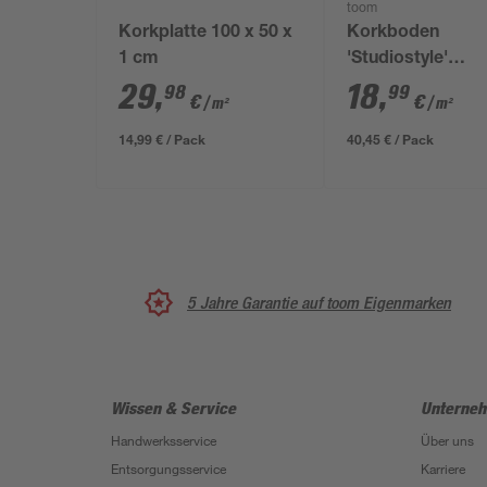
toom
Korkplatte 100 x 50 x
Korkboden
1 cm
'Studiostyle'
Studiostyle brau
29
,
18
,
98
99
€
€
/ m²
/ m²
mm
14,99 € / Pack
40,45 € / Pack
5 Jahre Garantie auf toom Eigenmarken
Wissen & Service
Unterne
Handwerksservice
Über uns
Entsorgungsservice
Karriere