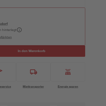
sdorf
h hinterlegt
 Märkten
In den Warenkorb
eservice
Miettransporter
Energie sparen