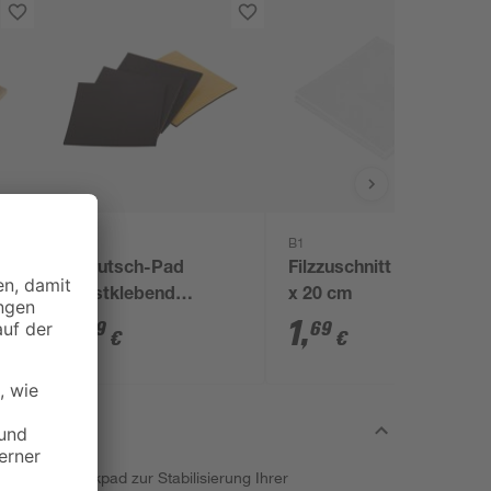
toom
B1
Antirutsch-Pad
Filzzuschnitt weiß 20
selbstklebend
x 20 cm
schwarz 100 x 100
2
,
1
,
79
69
€
€
mm
hneidbare Korkpad zur Stabilisierung Ihrer