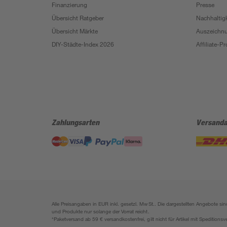
Finanzierung
Presse
Übersicht Ratgeber
Nachhaltigk
Übersicht Märkte
Auszeichn
DIY-Städte-Index 2026
Affiliate-
Zahlungsarten
Versanda
Alle Preisangaben in EUR inkl. gesetzl. MwSt.. Die dargestellten Angebote 
und Produkte nur solange der Vorrat reicht.
*Paketversand ab 59 € versandkostenfrei, gilt nicht für Artikel mit Speditionsv