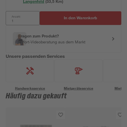
Langenfeld
(
33,5
 Km)
Anzahl:
In den Warenkorb
Fragen zum Produkt?
Sofort-Videoberatung aus dem Markt
Unsere passenden Services
Handwerksservice
Mietgeräteservice
Miettra
Häufig dazu gekauft