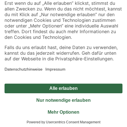
Sicher einkaufen
Jetzt die toom-App herunterladen
Alle Preisangaben in EUR inkl. gesetzl. MwSt.. Die dargestellten Angebote sind unter
Umständen nicht in allen Märkten verfügbar. Die angegebenen Verfügbarkeiten beziehen
sich auf den unter "Mein Markt" ausgewählten toom Baumarkt. Alle Angebote und
Produkte nur solange der Vorrat reicht.
*Paketversand ab 59 € versandkostenfrei, gilt nicht für Artikel mit Speditionsversand, hier
fallen zusätzliche Versandkosten an.
Datenschutz
Privatsphäre
Impressum
AGB
Nutzungsbedingungen
Widerrufsrecht
Vertrag widerrufen
Barrierefreiheit
© 2026 toom Baumarkt GmbH