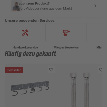
Fragen zum Produkt?
Sofort-Videoberatung aus dem Markt
Unsere passenden Services
Handwerksservice
Mietgeräteservice
Miettra
Häufig dazu gekauft
Bestseller