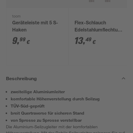
toom
Geräteleiste mit 5 S-
Flex-Schlauch
Haken
Edelstahlumflechtung
50 cm 3/8"
9
,
13
,
99
49
€
€
Beschreibung
zweiteilige Aluminiumleiter
komfortable Höhenverstellung durch Seilzug
TÜV-Süd-geprüft
breit Quertraverse für sicheren Stand
von Sprosse zu Sprosse verstellbar
Die Aluminium-Seilzugleiter mit der komfortablen
Höhenverstellung. Mit der Robilo Seilzugleiter gelangen Sie auf