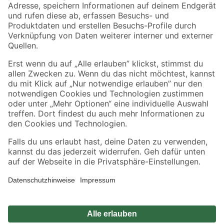
Zahlungsarten
Versandarten
Sicher einkaufen
Jetzt die toom-App herunterladen
Alle Preisangaben in EUR inkl. gesetzl. MwSt.. Die dargestellten Angebote sind unter
Umständen nicht in allen Märkten verfügbar. Die angegebenen Verfügbarkeiten beziehen
sich auf den unter "Mein Markt" ausgewählten toom Baumarkt. Alle Angebote und
Produkte nur solange der Vorrat reicht.
*Paketversand ab 59 € versandkostenfrei, gilt nicht für Artikel mit Speditionsversand, hier
fallen zusätzliche Versandkosten an.
Datenschutz
Privatsphäre
Impressum
AGB
Nutzungsbedingungen
Widerrufsrecht
Vertrag widerrufen