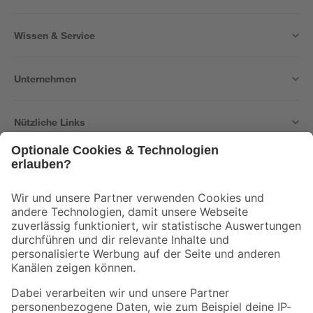
Wissen & Service
Unternehmen
Nützliche Links
Bleib auf dem Laufenden mit unserem Newsletter
Der toom Newsletter: Keine Angebote und Aktionen mehr verpassen!
Zur Newsletter Anmeldung
Folge uns