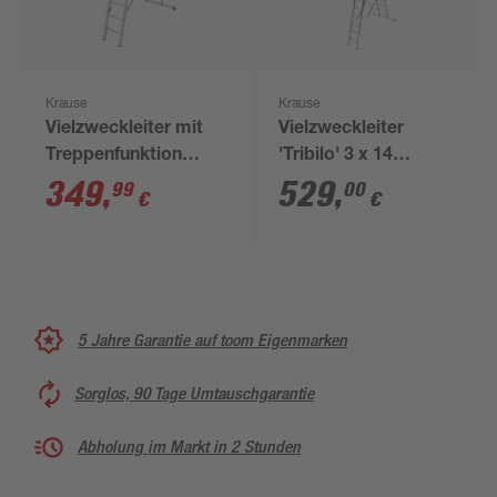
Krause
Krause
Vielzweckleiter mit
Vielzweckleiter
Treppenfunktion
'Tribilo' 3 x 14
'Tribilo' 3 x 12
Sprossen
349
,
529
,
99
00
€
€
Sprossen
5 Jahre Garantie auf toom Eigenmarken
Sorglos, 90 Tage Umtauschgarantie
Abholung im Markt in 2 Stunden