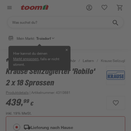
Mein Markt:
Troisdorf
✕
Hier kannst du deinen
, falls er nicht
Markt anpassen
/
Bauen & Renovieren
/
Bauzubehör
/
Leitern
/
Krause Seilzugleite
stimmt.
Krause Seilzugleiter 'Robilo'
2 x 18 Sprossen
Produktdetails
| Artikelnummer
:
4310881
439
,
99
€
inkl. 19% MwSt.
Lieferung nach Hause