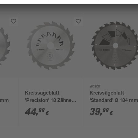
Bosch
Kreissägeblatt
Kreissägeblatt
0 mm
'Precision' 18 Zähne Ø
'Standard' Ø 184 m
140 mm
44
,
39
,
99
99
€
€