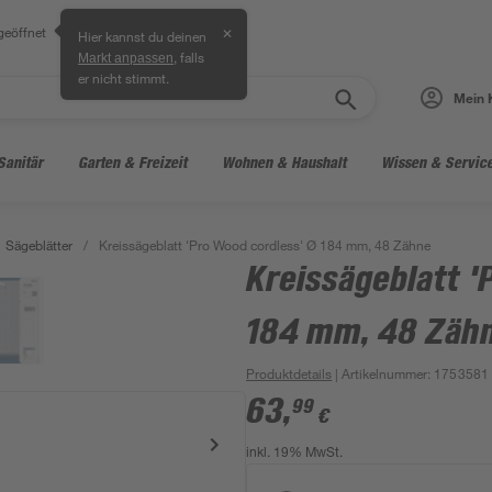
geöffnet
✕
Hier kannst du deinen
, falls
Markt anpassen
er nicht stimmt.
Mein 
Sanitär
Garten & Freizeit
Wohnen & Haushalt
Wissen & Servic
Sägeblätter
/
Kreissägeblatt 'Pro Wood cordless' Ø 184 mm, 48 Zähne
Kreissägeblatt '
184 mm, 48 Zäh
Produktdetails
| Artikelnummer
:
1753581
63
,
99
€
inkl. 19% MwSt.