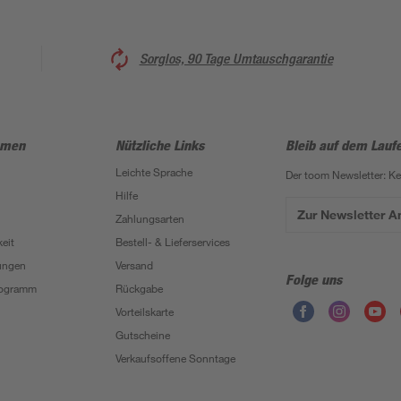
Sorglos, 90 Tage Umtauschgarantie
hmen
Nützliche Links
Bleib auf dem Lauf
Leichte Sprache
Der toom Newsletter: K
Hilfe
Zur Newsletter 
Zahlungsarten
eit
Bestell- & Lieferservices
ungen
Versand
Folge uns
Programm
Rückgabe
Vorteilskarte
Gutscheine
Verkaufsoffene Sonntage