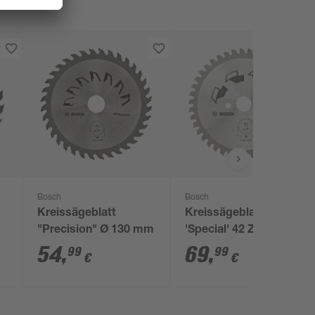
Bosch
Bosch
Kreissägeblatt
Kreissägeblatt
m
"Precision" Ø 130 mm
'Special' 42 Zähne Ø
15 cm
54
,
69
,
99
99
€
€