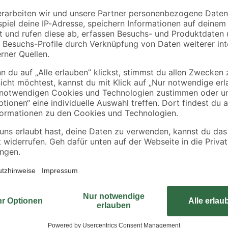
rät
18 V 2,5 Ah
Musst du mit deiner Akku-Kapp‑ 
d Kreissägeblatt
reicht? Das 'PRO Wood cordless' i
nge
gemacht, sodass weniger Leistung 
Holzwerkstoffe aller Art, immer 
Kreissägeblatt für Holzarbeiter e
Schneiden von Massivholz und Hol
besonders dünnen Schnittfuge ver
Leistung und verlängert so die Akk
starke Carbide-Zähne, sodass du 
erzielen kannst, für einen langen 
Reduzierringe für verschiedene G