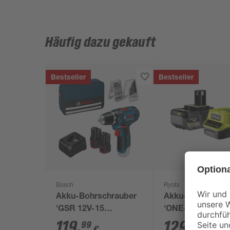
Häufig dazu gekauft
Bestseller
Bestseller
Bosch
Ryobi
Akku-Bohrschrauber
Akku-Starter-Set
'GSR 12V-15
'ONE+ HP RC181
Professional' mit 2
150X' 18 V 5,0 Ah
119
,
129
,
99
99
€
€