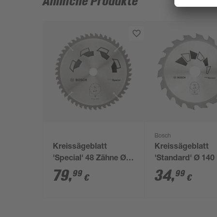
Ähnliche Produkte
Bosch
Kreissägeblatt
Kreissägeblatt
'Special' 48 Zähne Ø
'Standard' Ø 14
184 mm
79
,
34
,
99
99
€
€