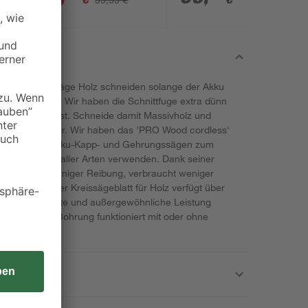
Ladegerät
und Gehrungssäge Holz schneiden solange der Akku
st die Lösung. Wir haben die Schnittfuge extra dünn
erforderlich ist. Schneide damit Massivholz und
und immer wieder. Wir haben das 'PRO Wood cordless'
ntwickelt, die Akku-Kapp‑ und Gehrungssägen zum
zwerkstoffen aller Arten verwenden. Dank seiner
ursacht es weniger Reibung, verbraucht weniger
ulaufzeit. Unser Kreissägeblatt für Holz verfügt über
präzise Schnitte und außergewöhnliche Leistung
Zeitraum. Die Bohrung funktioniert mit oder ohne
rößen.