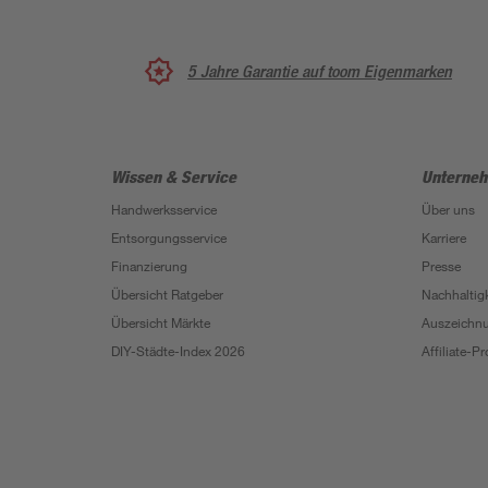
5 Jahre Garantie auf toom Eigenmarken
Wissen & Service
Unterne
Handwerksservice
Über uns
Entsorgungsservice
Karriere
Finanzierung
Presse
Übersicht Ratgeber
Nachhaltigk
Übersicht Märkte
Auszeichn
DIY-Städte-Index 2026
Affiliate-