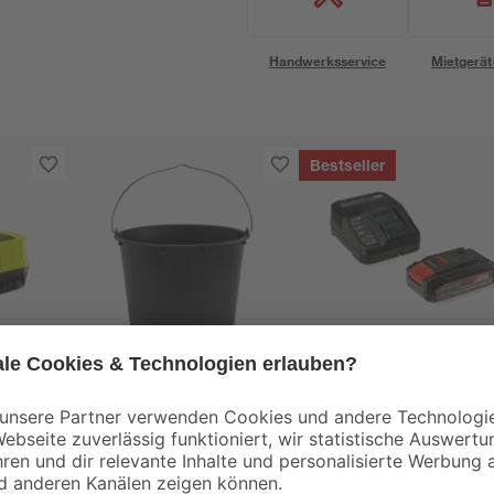
Handwerksservice
Mietgerät
Bestseller
Einhell
Baueimer 12 l
Akku-Starter-Set
20-
'Power X-Change'
 mit
Ladegerät und Akku
1
,
29
,
69
99
€
€