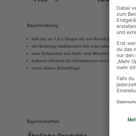
Akkus, Tasche und
Akku und Ladege
Zubehörset
Beschreibung
hält bis zu 1,3 x länger als ein Bosch Eco for Woo
die Bohrung funktioniert mit oder ohne Reduzierri
zum Schneiden von Hart- und Weichholz
äußerst effizient für Holzarbeiter und Schreiner
extra dünne Schnittfuge
Eigenschaften