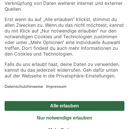
Sicher einkaufen
Jetzt die toom-App herunterladen
Alle Preisangaben in EUR inkl. gesetzl. MwSt.. Die dargestellten Angebote sind unter
Umständen nicht in allen Märkten verfügbar. Die angegebenen Verfügbarkeiten beziehen
sich auf den unter "Mein Markt" ausgewählten toom Baumarkt. Alle Angebote und
Produkte nur solange der Vorrat reicht.
*Paketversand ab 59 € versandkostenfrei, gilt nicht für Artikel mit Speditionsversand, hier
fallen zusätzliche Versandkosten an.
Datenschutz
Privatsphäre
Impressum
AGB
Nutzungsbedingungen
Widerrufsrecht
Vertrag widerrufen
Barrierefreiheit