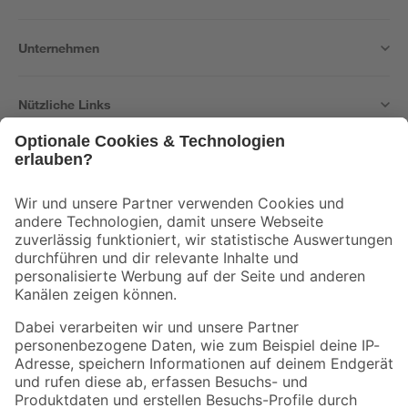
Unternehmen
Nützliche Links
Bleib auf dem Laufenden mit unserem Newsletter
Der toom Newsletter: Keine Angebote und Aktionen mehr verpassen!
Zur Newsletter Anmeldung
Folge uns
Zahlungsarten
Versandarten