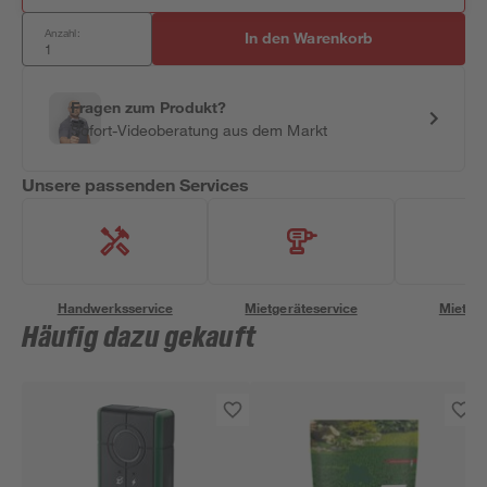
Anzahl:
In den Warenkorb
Fragen zum Produkt?
Sofort-Videoberatung aus dem Markt
Unsere passenden Services
Handwerksservice
Mietgeräteservice
Miettra
Häufig dazu gekauft