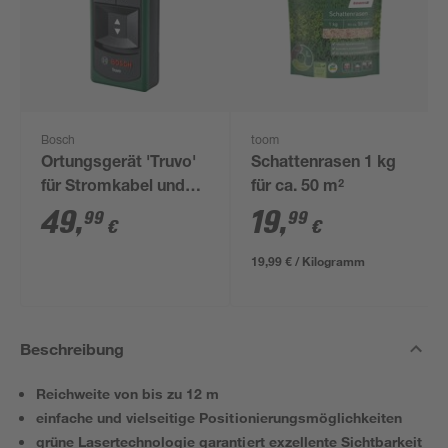
Bosch
toom
Ortungsgerät 'Truvo'
Schattenrasen 1 kg
für Stromkabel und
für ca. 50 m²
Metall
49
,
19
,
99
99
€
€
19,99 € / Kilogramm
Beschreibung
Reichweite von bis zu 12 m
einfache und vielseitige Positionierungsmöglichkeiten
grüne Lasertechnologie garantiert exzellente Sichtbarkeit