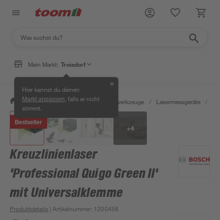
Mein Markt:
Troisdorf
✕
Hier kannst du deinen
, falls er nicht
Markt anpassen
/
Werkstatt & Maschinen
/
Messwerkzeuge
/
Lasermessgeräte
/
Kre
stimmt.
Bestseller
+
4
Kreuzlinienlaser
'Professional Quigo Green II'
mit Universalklemme
Produktdetails
| Artikelnummer
:
1200458