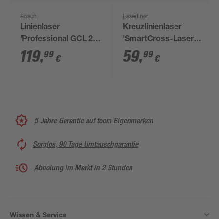
Bosch
Laserliner
Linienlaser
Kreuzlinienlaser
'Professional GCL 2-
'SmartCross-Laser
15'
GX'
119
,
59
,
99
99
€
€
5 Jahre Garantie auf toom Eigenmarken
Sorglos, 90 Tage Umtauschgarantie
Abholung im Markt in 2 Stunden
Wissen & Service